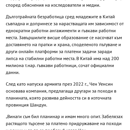
според обяснения на изследователи и медии.
Дълготрайната безработица сред младежите в Китай
съвпадна и допринесе за нарастващата им зависимост от
еднократни работни ангажименти и гъвкави работни
места. Завършилите висше образование се насочват към
доставянето на пратки и храна, споделеното пътуване и
други онлайн платформи за платени задачи заради
липса на стабилни работни места. В Китай има над 200
милиона т.нар. гъвкави работници, сочат официални
данни.
След като напуска армията през 2022 г., Чен Уенсин
основава компания, предлагаща другари за походи в
планината, която развива дейността си в източната
провинция Шандун.
„Винаги съм бил планинар и имам много опит. Забелязах
растящото търсене за платено придружаване на походи