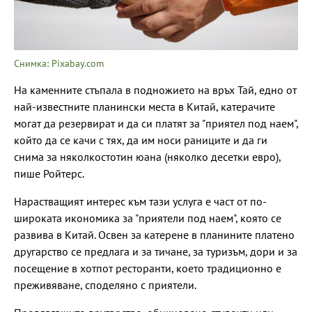
Снимка: Pixabay.com
На каменните стъпала в подножието на връх Тай, едно от
най-известните планински места в Китай, катерачите
могат да резервират и да си платят за "приятел под наем",
който да се качи с тях, да им носи раниците и да ги
снима за няколкостотин юана (няколко десетки евро),
пише Ройтерс.
Нарастващият интерес към тази услуга е част от по-
широката икономика за "приятели под наем", която се
развива в Китай. Освен за катерене в планините платено
другарство се предлага и за тичане, за туризъм, дори и за
посещение в хотпот ресторанти, което традиционно е
преживяване, споделяно с приятели.