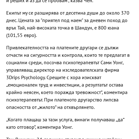
и реших и аз да се пробвам“, казва Чен.
Екипът му се разширява от десетина души до около 370
днес. Цената за "приятел под наем" за дневен поход до
връх Тай, най-високата точка в Шандун, е 800 юана
(101,55 евро).
Привлекателността на платените другари се дължи
отчасти на сигурността и контрола, които те предлагат в
социални среди, посочва психотерапевтът Сами Уонг,
управляващ директор на изследователската фирма
3Drips Psychology. Срещите с хора изискват
„емоционален труд и инвестиции, а резултатът остава
крайно неясен, което поражда тревожност“, коментира
психотерапевтът. При платеното другарство липсва
опасността от „жилото“ на отхвърлянето.
„Когато плащаш за тази услуга, винаги получаваш „да“
като отговор“, коментира Уонг.