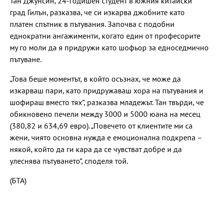
Тан Джунсин, 24-годишен студент в южния китайски
град Гилън, разказва, че си изкарва джобните като
платен спътник в пътувания. Започва с подобни
еднократни ангажименти, когато един от професорите
му го моли да я придружи като шофьор за едноседмично
пътуване.
„Това беше моментът, в който осъзнах, че може да
изкарваш пари, като придружаваш хора на пътувания и
шофираш вместо тях“, разказва младежът. Тан твърди, че
обикновено печели между 3000 и 5000 юана на месец
(380,82 и 634,69 евро). „Повечето от клиентите ми са
жени, чиято основна нужда е емоционална подкрепа –
някой, който да ги кара да се чувстват добре и да
улеснява пътуването“, споделя той.
(БТА)