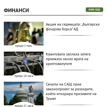
ФИНАНСИ
ВИЖ ОЩЕ
Акция на седмицата: „Българска
фондова борса“ АД
преди 1 мин.
Квантовата заплаха затяга
примката около врата на
криптовалутите
преди 16 часа
Сенатът на САЩ прие
законопроект за разходите,
който игнорира призивите на
Тръмп
преди 21 часа