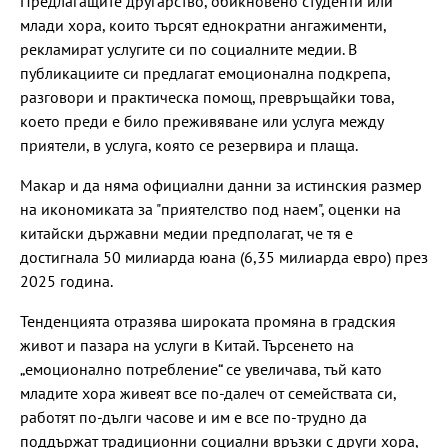
Предлагащите другарство, обикновено студенти или
млади хора, които търсят еднократни ангажименти,
рекламират услугите си по социалните медии. В
публикациите си предлагат емоционална подкрепа,
разговори и практическа помощ, превръщайки това,
което преди е било преживяване или услуга между
приятели, в услуга, която се резервира и плаща.
Макар и да няма официални данни за истинския размер
на икономиката за "приятелство под наем", оценки на
китайски държавни медии предполагат, че тя е
достигнала 50 милиарда юана (6,35 милиарда евро) през
2025 година.
Тенденцията отразява широката промяна в градския
живот и пазара на услуги в Китай. Търсенето на
„емоционално потребление“ се увеличава, тъй като
младите хора живеят все по-далеч от семействата си,
работят по-дълги часове и им е все по-трудно да
поддържат традиционни социални връзки с други хора,