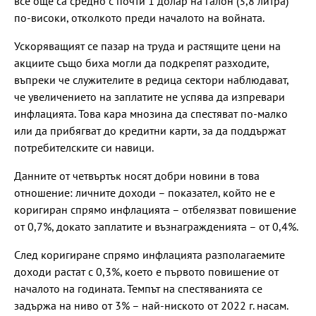
все още са средно с почти 1 долар на галон (3,8 литра)
по-високи, отколкото преди началото на войната.
Ускоряващият се пазар на труда и растящите цени на
акциите също биха могли да подкрепят разходите,
въпреки че служителите в редица сектори наблюдават,
че увеличението на заплатите не успява да изпревари
инфлацията. Това кара мнозина да спестяват по-малко
или да прибягват до кредитни карти, за да поддържат
потребителските си навици.
Данните от четвъртък носят добри новини в това
отношение: личните доходи – показател, който не е
коригиран спрямо инфлацията – отбелязват повишение
от 0,7%, докато заплатите и възнагражденията – от 0,4%.
След коригиране спрямо инфлацията разполагаемите
доходи растат с 0,3%, което е първото повишение от
началото на годината. Темпът на спестяванията се
задържа на ниво от 3% – най-ниското от 2022 г. насам.