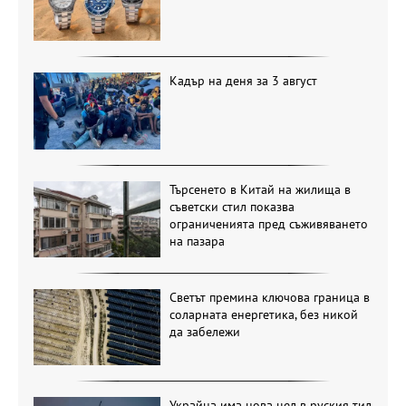
Кадър на деня за 3 август
Търсенето в Китай на жилища в
съветски стил показва
ограниченията пред съживяването
на пазара
Светът премина ключова граница в
соларната енергетика, без никой
да забележи
Украйна има нова цел в руския тил