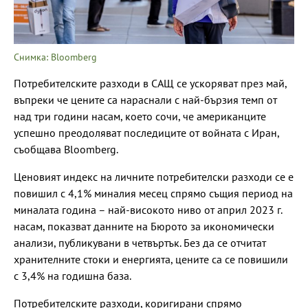
Снимка: Bloomberg
Потребителските разходи в САЩ се ускоряват през май,
въпреки че цените са нараснали с най-бързия темп от
над три години насам, което сочи, че американците
успешно преодоляват последиците от войната с Иран,
съобщава Bloomberg.
Ценовият индекс на личните потребителски разходи се е
повишил с 4,1% миналия месец спрямо същия период на
миналата година – най-високото ниво от април 2023 г.
насам, показват данните на Бюрото за икономически
анализи, публикувани в четвъртък. Без да се отчитат
хранителните стоки и енергията, цените са се повишили
с 3,4% на годишна база.
Потребителските разходи, коригирани спрямо