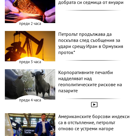
добрата си седмица от януари
преди 2 часа
Петролът продължава да
поскъпва след съобщения за
удари срещу Иран в Ормузкия
проток*
преди 3 часа
Корпоративните печалби
надделяват над
геополитическите рискове на
пазарите
преди 4 часа
Американските борсови индекси
са в отстъпление, петролът
отново се устреми нагоре