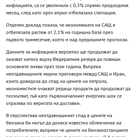
инфлацията, са се увеличили с 0,3% спрямо предходния
месец, след като през април отбелязаха стагнация.
Отделен доклад показа, че икономиката на САЩ е
отбелязала растеж от 2,1% на годишна база през
първото тримесечие, което е над предишните прогнози.
Данните за инфлацията вероятно ще продължат да
оказват натиск върху Федералния резерв да повиши
основните лихви през тази година. Въпреки
неотдавнашните мирни преговори между САЩ и Иран,
които доведоха до спад на цените на петрола,
икономистите очакват редица продукти да продължат да
поскъпват, тъй като първоначалният енергиен шок се
отразява по веригата на доставки.
В перспектива неотдавнашният спад в цените на
бензина би могъл да донесе известно облекчение на
потребителите, въпреки че цените на бензиностанциите