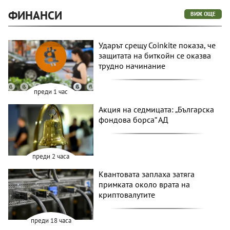
ФИНАНСИ
ВИЖ ОЩЕ
Ударът срещу Coinkite показа, че
защитата на биткойн се оказва
трудно начинание
преди 1 час
Акция на седмицата: „Българска
фондова борса“ АД
преди 2 часа
Квантовата заплаха затяга
примката около врата на
криптовалутите
преди 18 часа