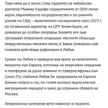
Това няма да е лесно. След падането на либийския
диктатор Муамар Кадафи подкрепените от ООН пътни
карти, европейското посредничество и по-ранните
усилия на САЩ – включително посещението през 2023 г.
на тогавашния директор на ЦРУ Уилям Бърнс, не
доведоха до особен напредък. Боевете все още
заплашват петролните операции: местните сблъсъци
между милиции миналия месец в Завия затвориха най-
голямата действаща рафинерия в Либия.
Сривът на Либия я превърна във врата за нелегалните
мигранти към Европа, източник на енергийни смущения
и платформа за руско влияние от Северна Африка към
Сахел. По-стабилна Либия би предложила на Европа
близки петрол и газ, по-голям контрол върху ключов
миграционен маршрут и шанс да ограничи обхвата на
Москва.
Американски компании вече навлизат в страната.