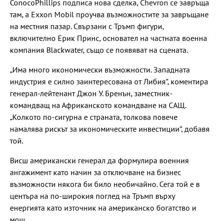
ConocoPhillips подписа нова сделка, Chevron се завръща
там, а Exxon Mobil проучва възможностите за завръщане
на местния пазар. Свързани с Тръмп фигури,
включително Ерик Принс, основател на частната военна
компания Blackwater, също се появяват на сцената.
„Има много икономически възможности. Западната
индустрия е силно заинтересована от Либия“, коментира
генерал-лейтенант Джон У. Бренън, заместник-
командващ на Африканското командване на САЩ.
„Колкото по-сигурна е страната, толкова повече
намалява рискът за икономическите инвестиции“, добавя
той.
Висш американски генерал да формулира военния
ангажимент като начин за отключване на бизнес
възможности някога би било необичайно. Сега той е в
центъра на по-широкия поглед на Тръмп върху
енергията като източник на американско богатство и
мощ.