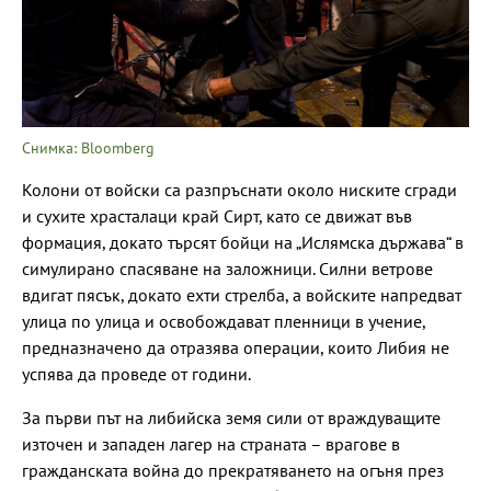
Снимка: Bloomberg
Колони от войски са разпръснати около ниските сгради
и сухите храсталаци край Сирт, като се движат във
формация, докато търсят бойци на „Ислямска държава“ в
симулирано спасяване на заложници. Силни ветрове
вдигат пясък, докато ехти стрелба, а войските напредват
улица по улица и освобождават пленници в учение,
предназначено да отразява операции, които Либия не
успява да проведе от години.
За първи път на либийска земя сили от враждуващите
източен и западен лагер на страната – врагове в
гражданската война до прекратяването на огъня през