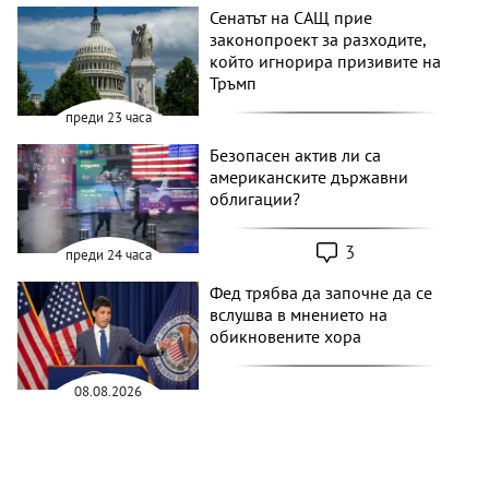
Сенатът на САЩ прие
законопроект за разходите,
който игнорира призивите на
Тръмп
преди 23 часа
Безопасен актив ли са
американските държавни
облигации?
3
преди 24 часа
Фед трябва да започне да се
вслушва в мнението на
обикновените хора
08.08.2026