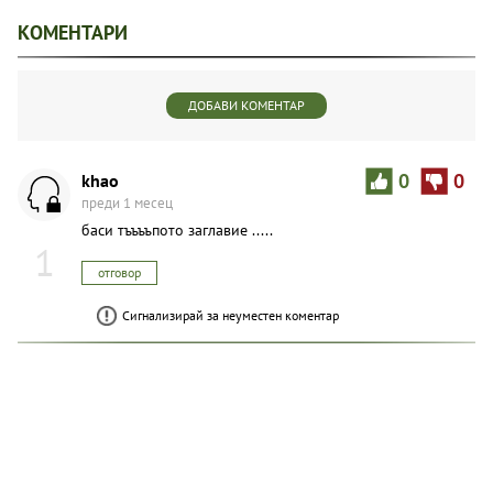
КОМЕНТАРИ
ДОБАВИ КОМЕНТАР
khao
0
0
преди 1 месец
баси тъъъъпото заглавие .....
1
отговор
Сигнализирай за неуместен коментар