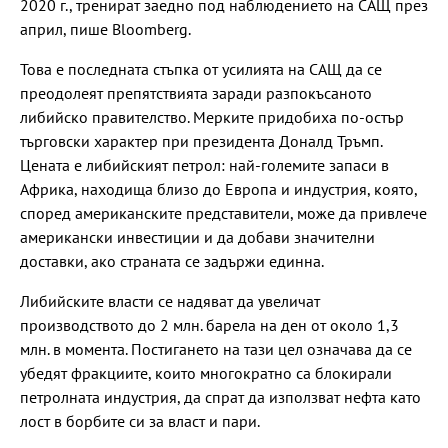
2020 г., тренират заедно под наблюдението на САЩ през
април, пише Bloomberg.
Това е последната стъпка от усилията на САЩ да се
преодолеят препятствията заради разпокъсаното
либийско правителство. Мерките придобиха по-остър
търговски характер при президента Доналд Тръмп.
Цената е либийският петрол: най-големите запаси в
Африка, находища близо до Европа и индустрия, която,
според американските представители, може да привлече
американски инвестиции и да добави значителни
доставки, ако страната се задържи единна.
Либийските власти се надяват да увеличат
производството до 2 млн. барела на ден от около 1,3
млн. в момента. Постигането на тази цел означава да се
убедят фракциите, които многократно са блокирали
петролната индустрия, да спрат да използват нефта като
лост в борбите си за власт и пари.