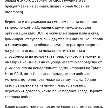
блокът е „много доволен“ от споразумението за
прекратяване на войната, пише Лионел Лоран за
Bloomberg.
Вероятно е изкушаващо да сметнем това за поредния
въпрос, по който ЕС, наред с други международни
организации като ООН, е останал на заден план в свят,
доминиран от суперсили и двустранен натиск. Но Европа
и международната общност имат интерес преговорите
да успеят и историята показва, че имат опита и
способността да помогнат за това, колкото и в момента
на Стария континент да се усеща известно злорадство от
унижаването на ненадеждната администрация на Тръмп.
Нито САЩ, нито Иран искат връщане към война в
момента, но точно това може да се случи след 60 дни
като повторение на измамния мир, установен с
Версайския договор, който беше подписан след Първата
световна война.
Какво реално може да постигне Европа по тези въпроси,