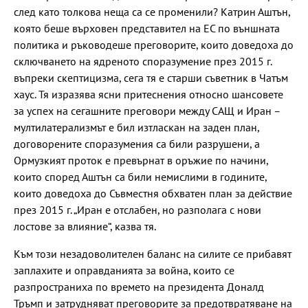
след като толкова неща са се променили? Катрин Аштън,
която беше върховен представител на ЕС по външната
политика и ръководеше преговорите, които доведоха до
сключването на ядреното споразумение през 2015 г.
въпреки скептицизма, сега тя е старши съветник в Чатъм
хаус. Тя изразява ясни притеснения относно шансовете
за успех на сегашните преговори между САЩ и Иран –
мултилатерализмът е бил изтласкан на заден план,
договорените споразумения са били разрушени, а
Ормузкият проток е превърнат в оръжие по начини,
които според Аштън са били немислими в годините,
които доведоха до Съвместня обхватен план за действие
през 2015 г. „Иран е отслабен, но разполага с нови
лостове за влияние“, казва тя.
Към този незадоволителен баланс на силите се прибавят
заплахите и оправданията за война, които се
разпространиха по времето на президента Доналд
Тръмп и затрудняват преговорите за предотвратяване на