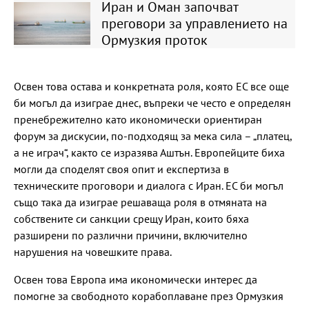
Иран и Оман започват
преговори за управлението на
Ормузкия проток
Освен това остава и конкретната роля, която ЕС все още
би могъл да изиграе днес, въпреки че често е определян
пренебрежително като икономически ориентиран
форум за дискусии, по-подходящ за мека сила – „платец,
а не играч“, както се изразява Аштън. Европейците биха
могли да споделят своя опит и експертиза в
техническите проговори и диалога с Иран. ЕС би могъл
също така да изиграе решаваща роля в отмяната на
собствените си санкции срещу Иран, които бяха
разширени по различни причини, включително
нарушения на човешките права.
Освен това Европа има икономически интерес да
помогне за свободното корабоплаване през Ормузкия