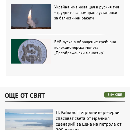
Украйна има нова цел в руския тил
- трудните за намиране установки
за балистични ракети
БНБ пуска в обращение сребърна
колекционерска монета
„Преображенски манастир“
ОЩЕ ОТ СВЯТ
ВИЖ ОЩЕ
П. Райков: Петролните резерви
спасяват света от мрачния
сценарий за цена на петрола от
200 долара