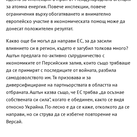
за атомна енергия. Повече инспекции, повече
ограничения върху обогатяването и внимателно
европейско участие в икономическата помощ може да
донесат положителен резултат.
Какво още би могъл да направи ЕС, за да засили
влиянието си в регион, където е загубил толкова много?
Аштън предлага по-активно сътрудничество с
икономиките от Персийския залив, които също трябваше
да се примирят с последиците от войната, разбила
самодоволството им. Тя призовава и за
диверсифициране на партньорствата в областта на
отбраната. Аштън казва също, че ЕС трябва „да осъзнае
собствената си сила“, когато е обединен, както се видя
относно Украйна. По-лесно е да се каже, отколкото да се
направи, но си струва да се избегне повторение на
Версай.