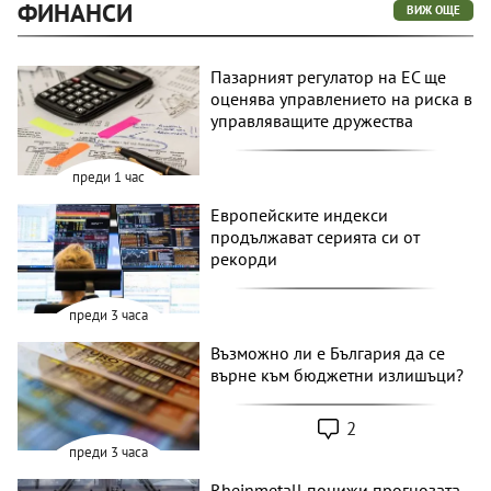
ФИНАНСИ
ВИЖ ОЩЕ
Пазарният регулатор на ЕС ще
оценява управлението на риска в
управляващите дружества
преди 1 час
Европейските индекси
продължават серията си от
рекорди
преди 3 часа
Възможно ли е България да се
върне към бюджетни излишъци?
2
преди 3 часа
Rheinmetall понижи прогнозата