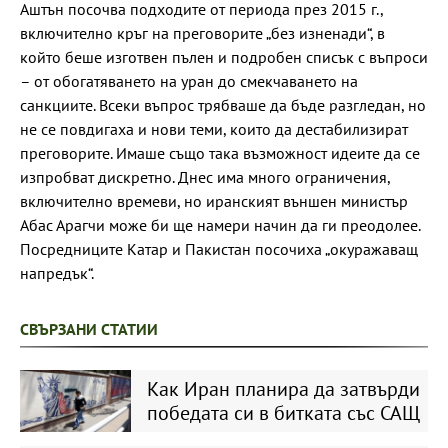
Аштън посочва подходите от периода през 2015 г.,
включително кръг на преговорите „без изненади“, в
който беше изготвен пълен и подробен списък с въпроси
– от обогатяването на уран до смекчаването на
санкциите. Всеки въпрос трябваше да бъде разгледан, но
не се повдигаха и нови теми, които да дестабилизират
преговорите. Имаше също така възможност идеите да се
изпробват дискретно. Днес има много ограничения,
включително времеви, но иранският външен министър
Абас Арагчи може би ще намери начин да ги преодолее.
Посредниците Катар и Пакистан посочиха „окуражаващ
напредък“.
СВЪРЗАНИ СТАТИИ
Как Иран планира да затвърди
победата си в битката със САЩ