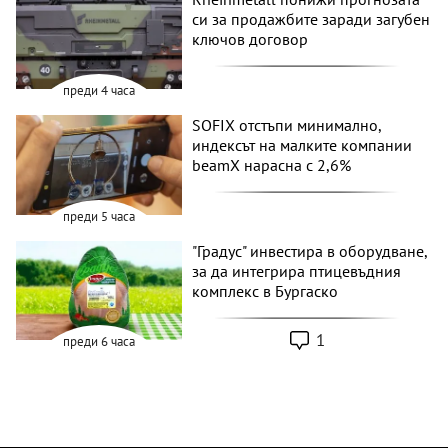
си за продажбите заради загубен
ключов договор
преди 4 часа
SOFIX отстъпи минимално,
индексът на малките компании
beamX нарасна с 2,6%
преди 5 часа
"Градус" инвестира в оборудване,
за да интегрира птицевъдния
комплекс в Бургаско
1
преди 6 часа