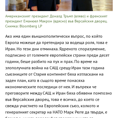
Американският президент Доналд Тръмп (вляво) и френският
президент Еманюел Макрон (вдясно) във Версайския дворец.
Снимка: Bloomberg LP
Ако има един външнополитически въпрос, по който
Европа можеше да претендира за водеща роля, това е
Иран. Но тези дни отминаха. Ядреното споразумение,
подписано от големите европейски страни преди десет
години, беше разбито на пух и прах. По време на
злополучната война на САЩ срещу Иран тази година
съюзниците от Стария континент бяха изтласкани на
заден план, като в същото време понасяха
икономическите последици от нея. И въпреки че
преговорите между САЩ и Иран бяха обявени помпозно
във Версайския дворец, това е всичко, до което се
свежда участието на Европейския съюз, колкото и
генералният секретар на НАТО Марк Рюте да твърди, е