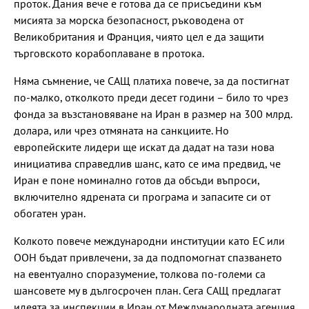
проток. Дания вече е готова да се присъедини към
мисията за морска безопасност, ръководена от
Великобритания и Франция, чиято цел е да защити
търговското корабоплаване в протока.
Няма съмнение, че САЩ платиха повече, за да постигнат
по-малко, отколкото преди десет години – било то чрез
фонда за възстановяване на Иран в размер на 300 млрд.
долара, или чрез отмяната на санкциите. Но
европейските лидери ще искат да дадат на тази нова
инициатива справедлив шанс, като се има предвид, че
Иран е поне номинално готов да обсъди въпроси,
включително ядрената си програма и запасите си от
обогатен уран.
Колкото повече международни институции като ЕС или
ООН бъдат привлечени, за да подпомогнат спазването
на евентуално споразумение, толкова по-големи са
шансовете му в дългосрочен план. Сега САЩ предлагат
идеята за инспекции в Иран от Международната агенция