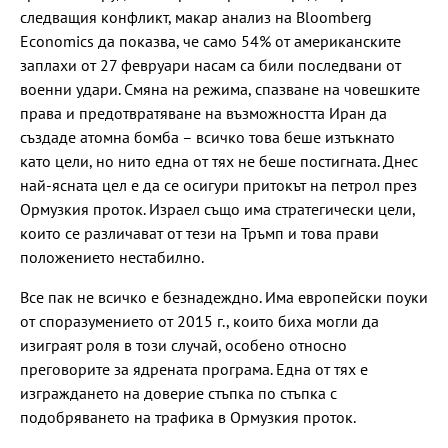
следващия конфликт, макар анализ на Bloomberg
Economics да показва, че само 54% от американските
заплахи от 27 февруари насам са били последвани от
военни удари. Смяна на режима, спазване на човешките
права и предотвратяване на възможността Иран да
създаде атомна бомба – всичко това беше изтъкнато
като цели, но нито една от тях не беше постигната. Днес
най-ясната цел е да се осигури притокът на петрол през
Ормузкия проток. Израел също има стратегически цели,
които се различават от тези на Тръмп и това прави
положението нестабилно.
Все пак не всичко е безнадеждно. Има европейски поуки
от споразумението от 2015 г., които биха могли да
изиграят роля в този случай, особено относно
преговорите за ядрената програма. Една от тях е
изграждането на доверие стъпка по стъпка с
подобряването на трафика в Ормузкия проток.