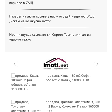
паркове в САЩ
Пазарът на люти сосове у нас – от „дай нещо люто“ до
„искам нещо вкусно люто“
Иран изнудва съседите си: Спрете Тръмп, или ще ви
ударим тежко
продава, Къща, 180 m2 София
област, с.Лопян, 110000 EUR
ст
продава, Тристаен апартамент, 136
m2 Варна, Колхозен Пазар, 165000
EUR