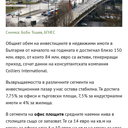
Снимка: Боби Тошев, БГНЕС
Общият обем на инвестициите в недвижими имоти в
България от началото на годината е достигнал близо 150
млн. евро, от които 84 млн. евро са активи, генериращи
приход, сочат данни на консултантската компания
Colliers International.
Възвръщаемостта в различните сегменти на
инвестиционния пазар у нас остава стабилна. Тя достига
7,75% за офиси и търговски площи, 7,5% за индустриални
имоти и 4% за жилища.
В сегмента на
офис площите
средните наемни нива в
столицата също се запазват. Те са 14 евро на кв.м на
месец за офиси клас А и 10 евро на кв.м на месец за клас