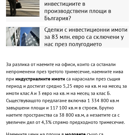
инвестициите в
производствени площи в
България?
Сделки с инвестиционни имоти
за 83 млн. евро са сключени у
нас през полугодието
За разлика от наемите на офиси, които са останали
непроменени през третото тримесечие, наемните нива
при
индустриалните имоти
са нараснали през същия
период и достигат средно 5,25 евро на кв. м на месец за
имоти клас А и 3 евро на кв. м на месец за клас Б.
Съществуващото предлагане включва 1 334 800 кв.м
завършени площи и 117 100 кв.м в строеж. Брутно
наетите пространства са 38 800 кв.м, а незаетите са с
увеличен дял от 4,3% спрямо предходното тримесечие.
Наемните цени на площи в
моловете
също са