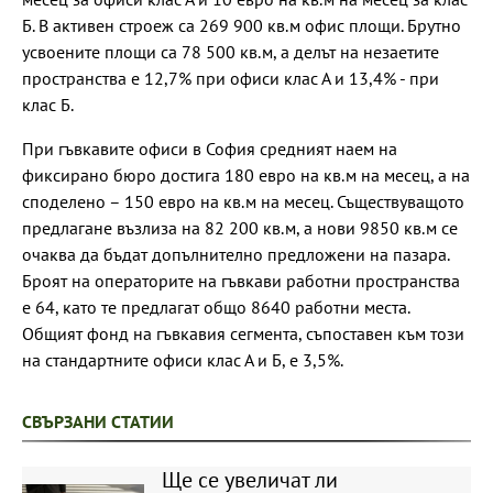
Б. В активен строеж са 269 900 кв.м офис площи. Брутно
усвоените площи са 78 500 кв.м, а делът на незаетите
пространства е 12,7% при офиси клас А и 13,4% - при
клас Б.
При гъвкавите офиси в София средният наем на
фиксирано бюро достига 180 евро на кв.м на месец, а на
споделено – 150 евро на кв.м на месец. Съществуващото
предлагане възлиза на 82 200 кв.м, а нови 9850 кв.м се
очаква да бъдат допълнително предложени на пазара.
Броят на операторите на гъвкави работни пространства
е 64, като те предлагат общо 8640 работни места.
Общият фонд на гъвкавия сегмента, съпоставен към този
на стандартните офиси клас А и Б, е 3,5%.
СВЪРЗАНИ СТАТИИ
Ще се увеличат ли