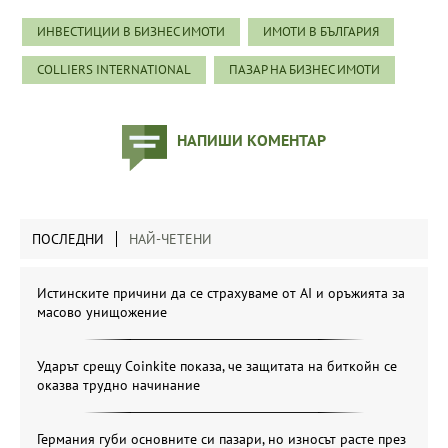
ИНВЕСТИЦИИ В БИЗНЕС ИМОТИ
ИМОТИ В БЪЛГАРИЯ
COLLIERS INTERNATIONAL
ПАЗАР НА БИЗНЕС ИМОТИ
НАПИШИ КОМЕНТАР
ПОСЛЕДНИ
НАЙ-ЧЕТЕНИ
Истинските причини да се страхуваме от AI и оръжията за
масово унищожение
Ударът срещу Coinkite показа, че защитата на биткойн се
оказва трудно начинание
Германия губи основните си пазари, но износът расте през