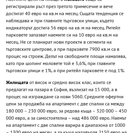
регистрирали ръст през третото тримесечие и вече
достигат 40 евро на кв.м на месец. Същата тенденция се
наблюдава и при главните търговски улици, където
индикаторът достига 56 евро на кв. м на месец. Ритейл
парковете запазват наемите си на 10 евро на кв.м на
месец. Не се планират нови проекти в сегмента на
търговските центрове, а при парковете 7900 кв.м са в
процес на строеж. Делът на свободните площи намалява,
като при шопинг моловете той е 3,6%, при главните
търговски улици е 1%, а при ритейл парковете е под 1%.
Жилищата
от висок и средно висок клас, които се
предлагат на пазара в София, възлизат на 15 000, а в
процес на изграждане са нови 5060. Средните офертни
цени за продажба на апартамент с две спални са между
180 000 – 230 000 евро, за редова къща – 320 000 – 450
000 евро, а за самостоятелна – над 486 000 евро. Наемът
на апартамент с две спални варира в диапазона от 1000
– 1300 евро на месец, а за къща надхвърля 2150 евро на