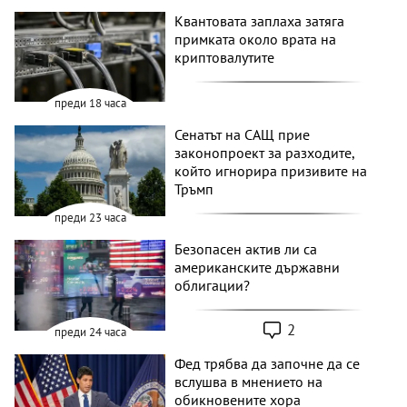
Квантовата заплаха затяга
примката около врата на
криптовалутите
преди 18 часа
Сенатът на САЩ прие
законопроект за разходите,
който игнорира призивите на
Тръмп
преди 23 часа
Безопасен актив ли са
американските държавни
облигации?
2
преди 24 часа
Фед трябва да започне да се
вслушва в мнението на
обикновените хора