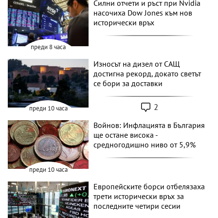
Силни отчети и ръст при Nvidia
насочиха Dow Jones към нов
исторически връх
преди 8 часа
Износът на дизел от САЩ
достигна рекорд, докато светът
се бори за доставки
2
преди 10 часа
Войнов: Инфлацията в България
ще остане висока -
средногодишно ниво от 5,9%
преди 10 часа
Европейските борси отбелязаха
трети исторически връх за
последните четири сесии