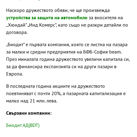
Наскоро дружеството обяви, че ще произвежда
устройства за защита на автомобили
за вносителя на
„Хюндай“ „Инд Комерс“, като също не разкри детайли по
договора.
„Биодит“ е първата компания, която се листна на пазара
за малки и средни предприятия на БФБ-София beam.
През миналата година дружеството увеличи капитала си,
за да финансира експанзията си на други пазари в
Европа.
В последната година акциите на дружеството
поевтиняват с почти 20%, а пазарната капитализация е
малко над 21 млн. лева.
Свързани компании:
Биодит АД(BDT)