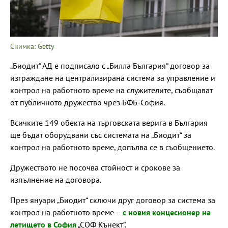
Снимка: Getty
„Биодит“ АД е подписало с „Билла България“ договор за
изграждане на централизирана система за управление и
контрол на работното време на служителите, съобщават
от публичното дружество чрез БФБ-София.
Всичките 149 обекта на търговската верига в България
ще бъдат оборудвани със системата на „Биодит“ за
контрол на работното време, допълва се в съобщението.
Дружеството не посочва стойност и срокове за
изпълнение на договора.
През януари „Биодит“ сключи друг договор за система за
контрол на работното време –
с новия концесионер на
летището в София
„СОФ Кънект“.