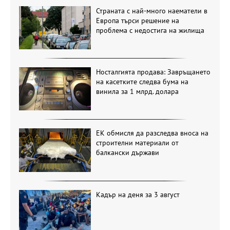
Страната с най-много наематели в
Европа търси решение на
проблема с недостига на жилища
Носталгията продава: Завръщането
на касетките следва бума на
винила за 1 млрд. долара
ЕК обмисля да разследва вноса на
строителни материали от
балкански държави
Кадър на деня за 3 август