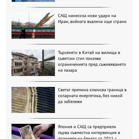
САЩ нанесоха нови удари на
Иран, войната въвлича още страни
Търсенето в Китай на жилища в
съветски стил показва
ограниченията пред съживяването
на пазара
Светът премина ключова граница в
соларната енергетика, без никой
да забележи
Япония и САЩ са предприели
първа съвместна интервенция в
подкрепа на йената от 2011 г.