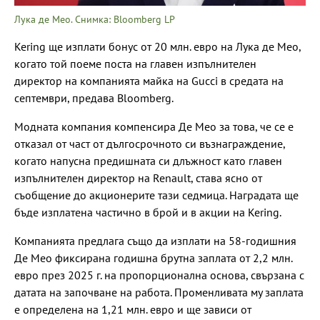
Лука де Мео. Снимка: Bloomberg LP
Kering ще изплати бонус от 20 млн. евро на Лука де Мео,
когато той поеме поста на главен изпълнителен
директор на компанията майка на Gucci в средата на
септември, предава Bloomberg.
Модната компания компенсира Де Мео за това, че се е
отказал от част от дългосрочното си възнаграждение,
когато напусна предишната си длъжност като главен
изпълнителен директор на Renault, става ясно от
съобщение до акционерите тази седмица. Наградата ще
бъде изплатена частично в брой и в акции на Kering.
Компанията предлага също да изплати на 58-годишния
Де Мео фиксирана годишна брутна заплата от 2,2 млн.
евро през 2025 г. на пропорционална основа, свързана с
датата на започване на работа. Променливата му заплата
е определена на 1,21 млн. евро и ще зависи от