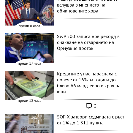
вслушва в мнението на
обикновените хора
преди 8 часа
S&P 500 записа нов рекорд в
очакване на отварянето на
Ормузкия проток
преди 17 часа
Кредитите у нас нараснаха с
повече от 16% за година до
близо 66 млрд. евро в края на
юни
преди 18 часа
3
SOFIX затвори седмицата с ръст
от 1% до 1 311 пункта