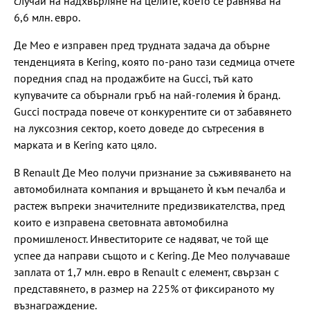
случай на надхвърляне на целите, което се равнява на
6,6 млн. евро.
Де Мео е изправен пред трудната задача да обърне
тенденцията в Kering, която по-рано тази седмица отчете
поредния спад на продажбите на Gucci, тъй като
купувачите са обърнали гръб на най-големия ѝ бранд.
Gucci пострада повече от конкурентите си от забавянето
на луксозния сектор, което доведе до сътресения в
марката и в Kering като цяло.
В Renault Де Мео получи признание за съживяването на
автомобилната компания и връщането ѝ към печалба и
растеж въпреки значителните предизвикателства, пред
които е изправена световната автомобилна
промишленост. Инвеститорите се надяват, че той ще
успее да направи същото и с Kering. Де Мео получаваше
заплата от 1,7 млн. евро в Renault с елемент, свързан с
представянето, в размер на 225% от фиксираното му
възнаграждение.