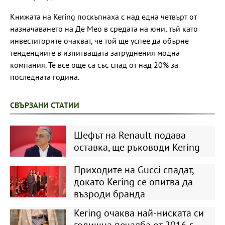
Книжата на Kering поскъпнаха с над една четвърт от
назначаването на Де Мео в средата на юни, тъй като
инвеститорите очакват, че той ще успее да обърне
тенденциите в изпитващата затруднения модна
компания. Те все още са със спад от над 20% за
последната година.
СВЪРЗАНИ СТАТИИ
Шефът на Renault подава
оставка, ще ръководи Kering
Приходите на Gucci спадат,
докато Kering се опитва да
възроди бранда
Kering очаква най-ниската си