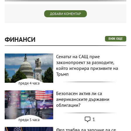
ДОБАВИ КОМЕНТАР
ФИНАНСИ
ВИЖ ОЩЕ
Сенатът на САЩ прие
законопроект за разходите,
който игнорира призивите на
Тръмп
преди 4 часа
Безопасен актив ли са
американските държавни
облигации?
1
преди 5 часа
Фед трябва да започне да се