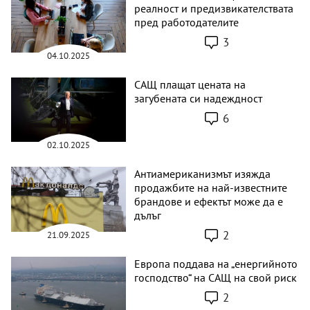
реалност и предизвикателствата
пред работодателите
3
04.10.2025
САЩ плащат цената на
загубената си надеждност
6
02.10.2025
Антиамериканизмът изяжда
продажбите на най-известните
брандове и ефектът може да е
дълъг
2
21.09.2025
Европа поддава на „енергийното
господство“ на САЩ на свой риск
2