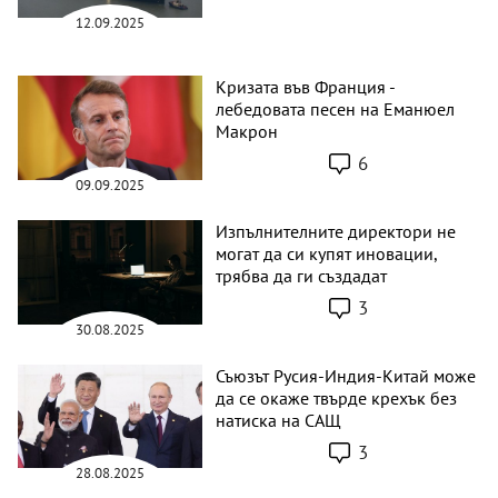
12.09.2025
Кризата във Франция -
лебедовата песен на Еманюел
Макрон
6
09.09.2025
Изпълнителните директори не
могат да си купят иновации,
трябва да ги създадат
3
30.08.2025
Съюзът Русия-Индия-Китай може
да се окаже твърде крехък без
натиска на САЩ
3
28.08.2025