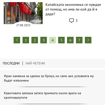
Китайската икономика се нуждае
от помощ, но има ли кой да ѝ я
даде?
3
27.08.2025
1
2
3
4
5
6
7
ПОСЛЕДНИ
НАЙ-ЧЕТЕНИ
Иран намекна за сделка за Ормуз, но само ако условията му
бъдат изпълнени
Квантовата заплаха затяга примката около врата на
криптовалутите