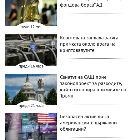
фондова борса“ АД
преди 12 мин.
Квантовата заплаха затяга
примката около врата на
криптовалутите
преди 16 часа
Сенатът на САЩ прие
законопроект за разходите,
който игнорира призивите на
Тръмп
преди 21 часа
Безопасен актив ли са
американските държавни
облигации?