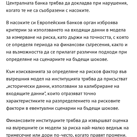
Централната банка трябва да докладва при нарушения,
когато те не са съобразени с насоките.
В насоките си Европейския банков орган изброява
критерии за използването на входящи данни в модела
за измерване на риска, като държи на точността, с която
се определя периода на финансови сътресения, както и
на възможността да се прилагат различни подходи при
определяне на сценариите на бъдещи шокове.
Към изискванията за определяне на рисков фактор във
вътрешния модел на институцията трябва да присъстват
„исторически данни, използвани за калибриране на
входящите данни“, които отразяват точно
характеристиките на разпределението на рисковите
фактори в евентуални сценарии на бъдещи шокове.
Финансовите институциите трябва да извършват оценка
на вътрешните си модели за риска най-малко веднъж на
тримесечие или дори по-често, когато правят промени.