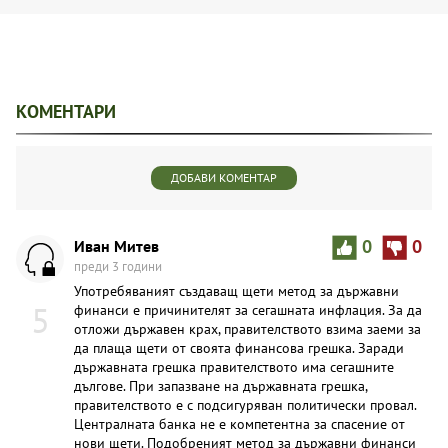
КОМЕНТАРИ
ДОБАВИ КОМЕНТАР
Иван Митев
0
0
преди 3 години
Употребяваният създаващ щети метод за държавни
5
финанси е причинителят за сегашната инфлация. За да
отложи държавен крах, правителството взима заеми за
да плаща щети от своята финансова грешка. Заради
държавната грешка правителството има сегашните
дългове. При запазване на държавната грешка,
правителството е с подсигуряван политически провал.
Централната банка не е компетентна за спасение от
нови щети. Подобреният метод за държавни финанси