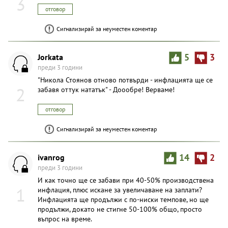
3
отговор
Сигнализирай за неуместен коментар
Jorkata
5
3
преди 3 години
"Никола Стоянов отново потвърди - инфлацията ще се
2
забавя оттук нататък" - Доообре! Верваме!
отговор
Сигнализирай за неуместен коментар
ivanrog
14
2
преди 3 години
И как точно ще се забави при 40-50% производствена
1
инфлация, плюс искане за увеличаване на заплати?
Инфлацията ще продължи с по-ниски темпове, но ще
продължи, докато не стигне 50-100% общо, просто
въпрос на време.