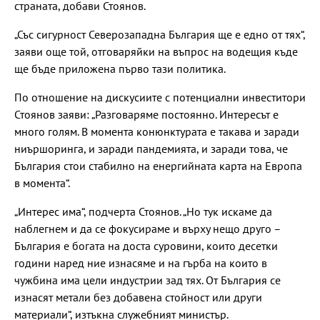
страната, добави Стоянов.
„Със сигурност Северозападна България ще е едно от тях“,
заяви още той, отговаряйки на въпрос на водещия къде
ще бъде приложена първо тази политика.
По отношение на дискусиите с потенциални инвеститори
Стоянов заяви: „Разговаряме постоянно. Интересът е
много голям. В момента конюнктурата е такава и заради
ниършоринга, и заради пандемията, и заради това, че
България стои стабилно на енергийната карта на Европа
в момента“.
„Интерес има“, подчерта Стоянов. „Но тук искаме да
наблегнем и да се фокусираме и върху нещо друго –
България е богата на доста суровини, които десетки
години наред ние изнасяме и на гърба на които в
чужбина има цели индустрии зад тях. От България се
изнасят метали без добавена стойност или други
материали“, изтъкна служебният министър.