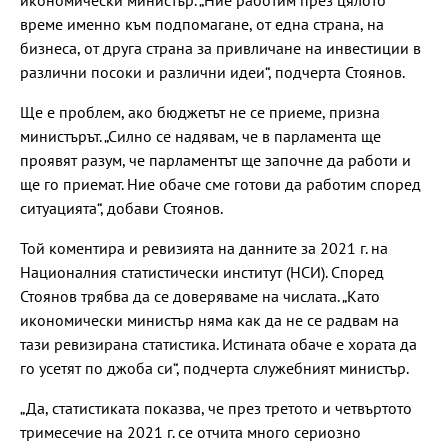
икономически министър. „Ние работим през цялото
време именно към подпомагане, от една страна, на
бизнеса, от друга страна за привличане на инвестиции в
различни посоки и различни идеи“, подчерта Стоянов.
Ще е проблем, ако бюджетът не се приеме, призна
министърът. „Силно се надявам, че в парламента ще
проявят разум, че парламентът ще започне да работи и
ще го приемат. Ние обаче сме готови да работим според
ситуацията“, добави Стоянов.
Той коментира и ревизията на данните за 2021 г. на
Националния статистически институт (НСИ). Според
Стоянов трябва да се доверяваме на числата. „Като
икономически министър няма как да не се радвам на
тази ревизирана статистика. Истината обаче е хората да
го усетят по джоба си“, подчерта служебният министър.
„Да, статистиката показва, че през третото и четвъртото
тримесечие на 2021 г. се отчита много сериозно