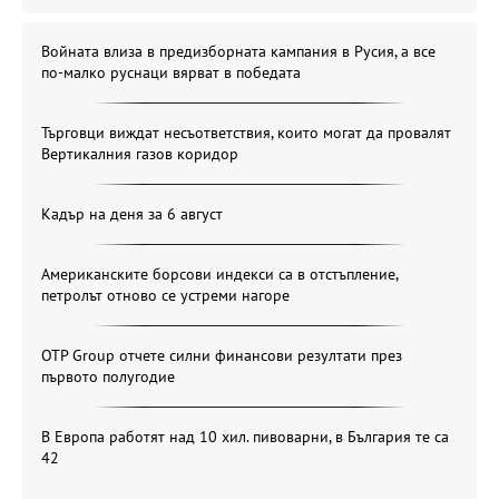
Войната влиза в предизборната кампания в Русия, а все
по-малко руснаци вярват в победата
Търговци виждат несъответствия, които могат да провалят
Вертикалния газов коридор
Кадър на деня за 6 август
Американските борсови индекси са в отстъпление,
петролът отново се устреми нагоре
OTP Group отчете силни финансови резултати през
първото полугодие
В Европа работят над 10 хил. пивоварни, в България те са
42