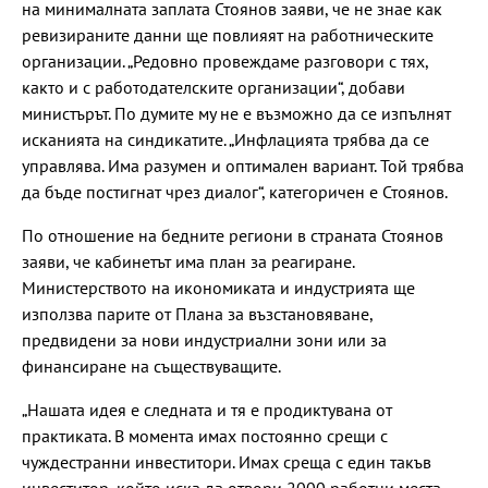
на минималната заплата Стоянов заяви, че не знае как
ревизираните данни ще повлияят на работническите
организации. „Редовно провеждаме разговори с тях,
както и с работодателските организации“, добави
министърът. По думите му не е възможно да се изпълнят
исканията на синдикатите. „Инфлацията трябва да се
управлява. Има разумен и оптимален вариант. Той трябва
да бъде постигнат чрез диалог“, категоричен е Стоянов.
По отношение на бедните региони в страната Стоянов
заяви, че кабинетът има план за реагиране.
Министерството на икономиката и индустрията ще
използва парите от Плана за възстановяване,
предвидени за нови индустриални зони или за
финансиране на съществуващите.
„Нашата идея е следната и тя е продиктувана от
практиката. В момента имах постоянно срещи с
чуждестранни инвеститори. Имах среща с един такъв