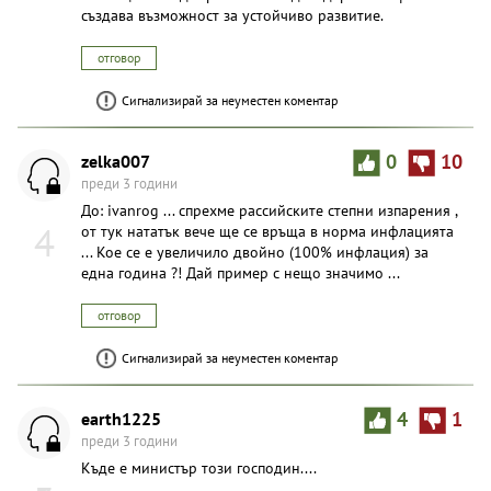
създава възможност за устойчиво развитие.
отговор
Сигнализирай за неуместен коментар
zelka007
0
10
преди 3 години
До: ivanrog ... спрехме рассийските степни изпарения ,
4
от тук нататък вече ще се връща в норма инфлацията
... Кое се е увеличило двойно (100% инфлация) за
една година ?! Дай пример с нещо значимо ...
отговор
Сигнализирай за неуместен коментар
earth1225
4
1
преди 3 години
Къде е министър този господин....