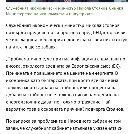
Служебният икономически министър Никола Стоянов. Снимка:
Министерство на икономиката и индустрията
Служебният икономически министър Никола Стоянов
потвърди предишната си прогноза пред БНТ, като заяви,
че инфлацията в България е достигнала своя пик и оттук
нататък тя ще се забавя.
„Проблематично е, че при нас инфлацията е два пъти по-
висока, отколкото средната за Европейския съюз (ЕС).
Причината е повишението на цените на енергията. В
икономика като българската, при която все пак няма
толкова много добавена стойност, или процентът на
добавена стойност не е толкова висок, там цените на
енергоизточник дават по-голямо отражение. Най-
вероятно това е основната причина“, подчерта Стоянов.
По въпроса за проблемите в Народното събрание той
заяви, че служебният кабинет изпълнява указанията си