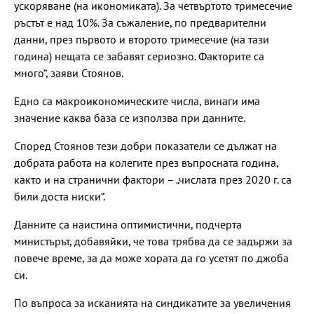
ускоряване (на икономиката). За четвъртото тримесечие
ръстът е над 10%. За съжаление, по предварителни
данни, през първото и второто тримесечие (на тази
година) нещата се забавят сериозно. Факторите са
много“, заяви Стоянов.
Едно са макроикономическите числа, винаги има
значение каква база се използва при данните.
Според Стоянов тези добри показатели се дължат на
добрата работа на колегите през въпросната година,
както и на странични фактори – „числата през 2020 г. са
били доста ниски“.
Данните са наистина оптимистични, подчерта
министърът, добавяйки, че това трябва да се задържи за
повече време, за да може хората да го усетят по джоба
си.
По въпроса за исканията на синдикатите за увеличения