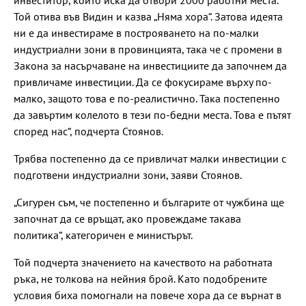
инвеститор, който иска да отвори 2000 работни места.
Той отива във Видин и казва „Няма хора“. Затова идеята
ни е да инвестираме в построяването на по-малки
индустриални зони в провинцията, така че с промени в
Закона за насърчаване на инвестициите да започнем да
привличаме инвестиции. Да се фокусираме върху по-
малко, защото това е по-реалистично. Така постепенно
да завъртим колелото в тези по-бедни места. Това е пътят
според нас“, подчерта Стоянов.
Трябва постепенно да се привличат малки инвестиции с
подготвени индустриални зони, заяви Стоянов.
„Сигурен съм, че постепенно и българите от чужбина ще
започнат да се връщат, ако провеждаме такава
политика“, категоричен е министърът.
Той подчерта значението на качеството на работната
ръка, не толкова на нейния брой. Като подобрените
условия биха помогнали на повече хора да се върнат в