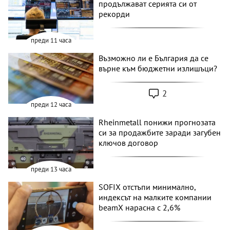
продължават серията си от
рекорди
преди 11 часа
Възможно ли е България да се
върне към бюджетни излишъци?
2
преди 12 часа
Rheinmetall понижи прогнозата
си за продажбите заради загубен
ключов договор
преди 13 часа
SOFIX отстъпи минимално,
индексът на малките компании
beamX нарасна с 2,6%