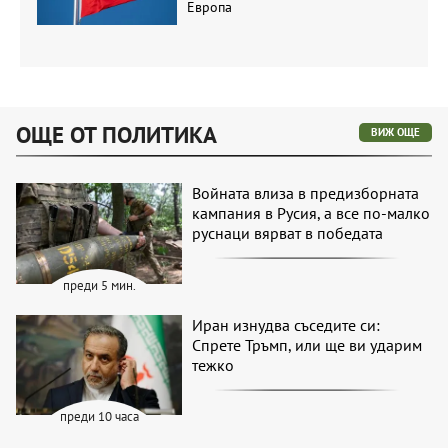
Европа
ОЩЕ ОТ ПОЛИТИКА
ВИЖ ОЩЕ
Войната влиза в предизборната
кампания в Русия, а все по-малко
руснаци вярват в победата
преди 5 мин.
Иран изнудва съседите си:
Спрете Тръмп, или ще ви ударим
тежко
преди 10 часа