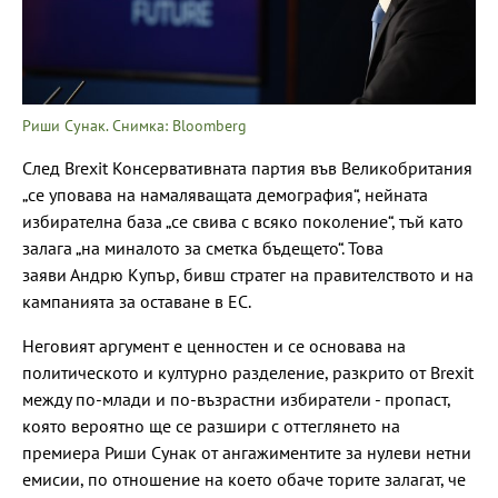
Риши Сунак. Снимка: Bloomberg
След Brexit Консервативната партия във Великобритания
„се уповава на намаляващата демография“, нейната
избирателна база „се свива с всяко поколение“, тъй като
залага „на миналото за сметка бъдещето“. Това
заяви Андрю Купър, бивш стратег на правителството и на
кампанията за оставане в ЕС.
Неговият аргумент е ценностен и се основава на
политическото и културно разделение, разкрито от Brexit
между по-млади и по-възрастни избиратели - пропаст,
която вероятно ще се разшири с оттеглянето на
премиера Риши Сунак от ангажиментите за нулеви нетни
емисии, по отношение на което обаче торите залагат, че