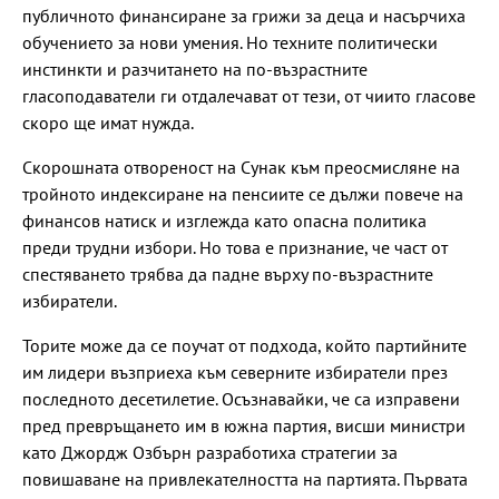
публичното финансиране за грижи за деца и насърчиха
обучението за нови умения. Но техните политически
инстинкти и разчитането на по-възрастните
гласоподаватели ги отдалечават от тези, от чиито гласове
скоро ще имат нужда.
Скорошната отвореност на Сунак към преосмисляне на
тройното индексиране на пенсиите се дължи повече на
финансов натиск и изглежда като опасна политика
преди трудни избори. Но това е признание, че част от
спестяването трябва да падне върху по-възрастните
избиратели.
Торите може да се поучат от подхода, който партийните
им лидери възприеха към северните избиратели през
последното десетилетие. Осъзнавайки, че са изправени
пред превръщането им в южна партия, висши министри
като Джордж Озбърн разработиха стратегии за
повишаване на привлекателността на партията. Първата