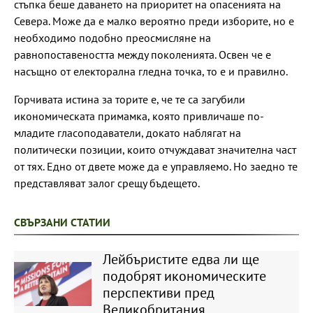
стъпка беше даването на приоритет на опасенията на
Севера. Може да е малко вероятно преди изборите, но е
необходимо подобно преосмисляне на
равнопоставеността между поколенията. Освен че е
насъщно от електорална гледна точка, то е и правилно.
Горчивата истина за торите е, че те са загубили
икономическата примамка, която привличаше по-
младите гласоподаватели, докато наблягат на
политически позиции, които отчуждават значителна част
от тях. Едно от двете може да е управляемо. Но заедно те
представляват залог срещу бъдещето.
СВЪРЗАНИ СТАТИИ
Лейбъристите едва ли ще
подобрят икономическите
перспективи пред
Великобритания