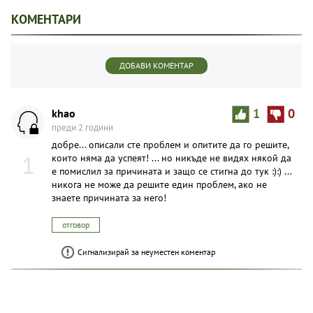
КОМЕНТАРИ
ДОБАВИ КОМЕНТАР
khao
1
0
преди 2 години
добре... описали сте проблем и опитите да го решите,
1
които няма да успеят! ... но никъде не видях някой да
е помислил за причината и защо се стигна до тук :):) ...
никога не може да решите един проблем, ако не
знаете причината за него!
отговор
Сигнализирай за неуместен коментар