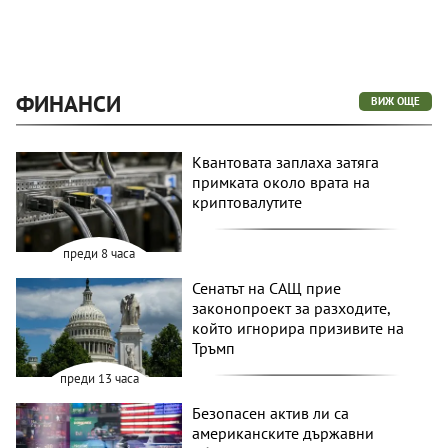
ФИНАНСИ
ВИЖ ОЩЕ
Квантовата заплаха затяга
примката около врата на
криптовалутите
преди 8 часа
Сенатът на САЩ прие
законопроект за разходите,
който игнорира призивите на
Тръмп
преди 13 часа
Безопасен актив ли са
американските държавни