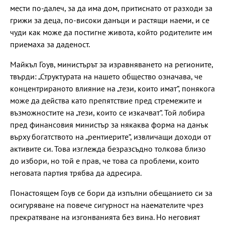
мести по-далеч, за да има дом, притиснато от разходи за
грижи за деца, по-високи данъци и растящи наеми, и се
чуди как може да постигне живота, който родителите им
приемаха за даденост.
Майкъл Гоув, министърът за изравняването на регионите,
твърди: „Структурата на нашето общество означава, че
концентрираното влияние на „тези, които имат“, понякога
може да действа като препятствие пред стремежите и
възможностите на „тези, които се изкачват“. Той лобира
пред финансовия министър за някаква форма на данък
върху богатството на „рентиерите“, извличащи доходи от
активите си. Това изглежда безразсъдно толкова близо
до избори, но той е прав, че това са проблеми, които
неговата партия трябва да адресира.
Понастоящем Гоув се бори да изпълни обещанието си за
осигуряване на повече сигурност на наемателите чрез
прекратяване на изгонванията без вина. Но неговият