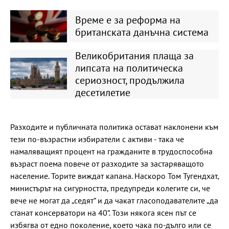
Време е за реформа на
британската данъчна система
Великобритания плаща за
липсата на политическа
сериозност, продължила
десетилетие
Разходите и публичната политика остават наклонени към
тези по-възрастни избиратели с активи - така че
намаляващият процент на гражданите в трудоспособна
възраст поема повече от разходите за застаряващото
население. Торите виждат капана. Наскоро Том Тугендхат,
министърът на сигурността, предупреди колегите си, че
вече не могат да „седят“ и да чакат гласоподавателите „да
станат консерватори на 40“. Този някога ясен път се
избягва от едно поколение, което чака по-дълго или се