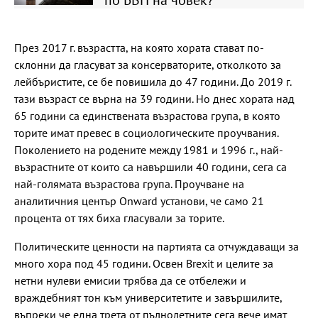
по БВП на човек?
През 2017 г. възрастта, на която хората стават по-
склонни да гласуват за консерваторите, отколкото за
лейбъристите, се бе повишила до 47 години. До 2019 г.
тази възраст се върна на 39 години. Но днес хората над
65 години са единствената възрастова група, в която
торите имат превес в социологическите проучвания.
Поколението на родените между 1981 и 1996 г., най-
възрастните от които са навършили 40 години, сега са
най-голямата възрастова група. Проучване на
аналитичния център Onward установи, че само 21
процента от тях биха гласували за торите.
Политическите ценности на партията са отчуждаващи за
много хора под 45 години. Освен Brexit и целите за
нетни нулеви емисии трябва да се отбележи и
враждебният тон към университетите и завършилите,
въпреки че една трета от пълнолетните сега вече имат