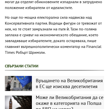
могат да отделят обикновените изпаднали в затруднено
положение избиратели от идеалистите.
Но още по-мощна електорална сила надвисва над
Консервативната партия. Водещи фигури се тревожат от
нея, но те стоят замръзнали на пътя ѝ. Тази по-голяма
заплаха е сривът на икономическото обещание, което
завладяваше избирателите, докато остаряваха, пише
главният вътрешнополитически коментатор на Financial
Times Робърт Шримзли.
СВЪРЗАНИ СТАТИИ
Връщането на Великобритания
в ЕС ще изисква десетилетия
Може ли Великобритания да се
окаже в категорията на Полша