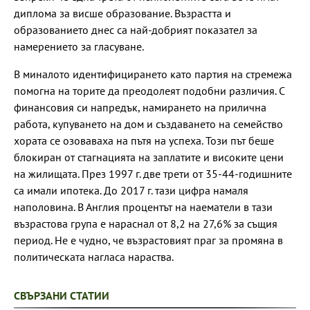
диплома за висше образование. Възрастта и
образованието днес са най-добрият показател за
намерението за гласуване.
В миналото идентифицирането като партия на стремежа
помогна на торите да преодолеят подобни различия. С
финансовия си напредък, намирането на прилична
работа, купуването на дом и създаването на семейство
хората се озоваваха на пътя на успеха. Този път беше
блокиран от стагнацията на заплатите и високите цени
на жилищата. През 1997 г. две трети от 35-44-годишните
са имали ипотека. До 2017 г. тази цифра намаля
наполовина. В Англия процентът на наематели в тази
възрастова група е нараснал от 8,2 на 27,6% за същия
период. Не е чудно, че възрастовият праг за промяна в
политическата нагласа нараства.
СВЪРЗАНИ СТАТИИ