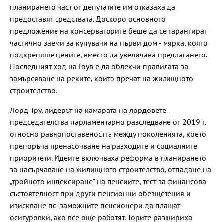
планирането част от депутатите им отказаха да
предоставят средствата. Доскоро основното
предложение на консерваторите беше да се гарантират
частично заеми за купувачи на първи дом - мярка, която
подкрепяше цените, вместо да увеличава предлагането.
Последният ход на Гоув е да облекчи правилата за
замърсяване на реките, които пречат на жилищното
строителство.
Лорд Тру, лидерът на камарата на лордовете,
председателства парламентарно разследване от 2019 г.
относно равнопоставеността между поколенията, което
препоръча пренасочване на разходите и социалните
приоритети. Идеите включваха реформа в планирането
за насърчаване на жилищното строителство, отпадане на
„тройното индексиране“ на пенсиите, тест за финансова
състоятелност при други пенсионни обезщетения и
изискване по-заможните пенсионери да плащат
осигуровки, ако все още работят. Торите разшириха