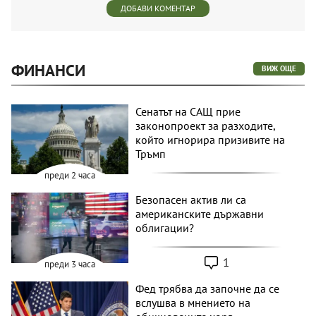
ДОБАВИ КОМЕНТАР
ФИНАНСИ
ВИЖ ОЩЕ
Сенатът на САЩ прие
законопроект за разходите,
който игнорира призивите на
Тръмп
преди 2 часа
Безопасен актив ли са
американските държавни
облигации?
1
преди 3 часа
Фед трябва да започне да се
вслушва в мнението на