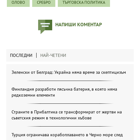
ОЛОВО
СРЕБРО
ТЪРГОВСКА ПОЛИТИКА
НАПИШИ КОМЕНТАР
ПОСЛЕДНИ
НАЙ-ЧЕТЕНИ
Зеленски от Белград: Украйна няма време за скептицизъм
Финландия разработи пясъчна батерия, в която няма
редкоземни елементи
Страните в Прибалтика се трансформират от жертви на
съветския режим в технологични хъбове
Турция ограничава корабоплаването в Черно море след