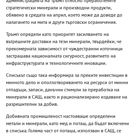
администрацията на Тръмп относно преработените
стратегически минерали и производни продукти,
обявено в средата на април, което може да доведе до
налагането на мита и други търговски ограничения.
Тръмп определи като приоритет засилването на
вътрешните доставки на тези минерали, твърдейки, че
прекомерната зависимост от чуждестранни източници
застрашава националната сигурност, развитието на
инфраструктурата и технологичните иновации.
Списъкът също така информира за преките инвестиции в
минното дело и оползотворяването на ресурси от минни
отпадъци, запаси, данъчни стимули за преработка на
минерали в САЩ, както и рационализирано издаване на
разрешителни за добив.
Добивната промишленост настояваше определени
метали и минерали, като мед и поташ, да бъдат включени
в списъка. Голяма част от поташа, използван в САЩ, се