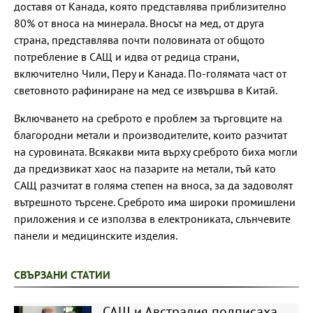
доставя от Канада, която представлява приблизително
80% от вноса на минерала. Вносът на мед, от друга
страна, представлява почти половината от общото
потребление в САЩ и идва от редица страни,
включително Чили, Перу и Канада. По-голямата част от
световното рафиниране на мед се извършва в Китай.
Включването на среброто е проблем за търговците на
благородни метали и производителите, които разчитат
на суровината. Всякакви мита върху среброто биха могли
да предизвикат хаос на пазарите на метали, тъй като
САЩ разчитат в голяма степен на вноса, за да задоволят
вътрешното търсене. Среброто има широки промишлени
приложения и се използва в електрониката, слънчевите
панели и медицинските изделия.
СВЪРЗАНИ СТАТИИ
САЩ и Австралия подписаха