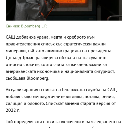
Снимка: Bloomberg L.P.
САЩ добавиха урана, медта и среброто към
правителствения списък със стратегически важни
минерали, тъй като администрацията на президента
Доналд Тръмп разширява обхвата на тълкуването
относно стоките, които счита за жизненоважни за
американската икономика и националната сигурност,
съобщава Bloomberg.
Актуализираният списък на Геоложката служба на САЩ
добавя също металургичните въглища, поташа, рения,
силиция и оловото. Списъкът заменя старата версия от
2022 г.
Той определя кои стоки са включени в разследването на