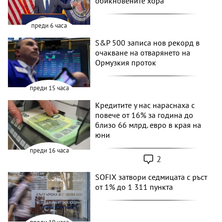
обикновените хора
преди 6 часа
S&P 500 записа нов рекорд в
очакване на отварянето на
Ормузкия проток
преди 15 часа
Кредитите у нас нараснаха с
повече от 16% за година до
близо 66 млрд. евро в края на
юни
преди 16 часа
2
SOFIX затвори седмицата с ръст
от 1% до 1 311 пункта