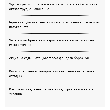
Ударът срещу Coinkite показа, че защитата на биткойн се
оказва трудно начинание
Германия губи основните си пазари, но износът расте през
полугодието
Японски изобретател превръща почвата в източник на
електричество
Акция на седмицата: „Българска фондова борса“ АД
Колко отворена е България към световната икономика
отвъд ЕС?
Как ще изглежда енергетиката след края на войната в
Украйна?