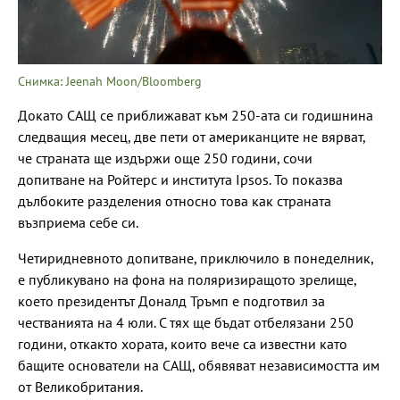
Снимка: Jeenah Moon/Bloomberg
Докато САЩ се приближават към 250-ата си годишнина
следващия месец, две пети от американците не вярват,
че страната ще издържи още 250 години, сочи
допитване на Ройтерс и института Ipsos. То показва
дълбоките разделения относно това как страната
възприема себе си.
Четиридневното допитване, приключило в понеделник,
е публикувано на фона на поляризиращото зрелище,
което президентът Доналд Тръмп е подготвил за
честванията на 4 юли. С тях ще бъдат отбелязани 250
години, откакто хората, които вече са известни като
бащите основатели на САЩ, обявяват независимостта им
от Великобритания.