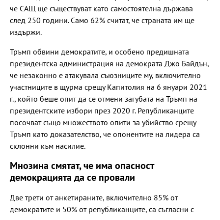
че САЩ ще съществуват като самостоятелна държава
след 250 години. Само 62% считат, че страната им ще
издържи.
Тръмп обвини демократите, и особено предишната
президентска администрация на демократа Джо Байдън,
че незаконно е атакувала съюзниците му, включително
участниците в щурма срещу Капитолия на 6 януари 2021
г., който беше опит да се отмени загубата на Тръмп на
президентските избори през 2020 г. Републиканците
посочват също множеството опити за убийство срещу
Тръмп като доказателство, че опонентите на лидера са
склонни към насилие.
Мнозина смятат, че има опасност
демокрацията да се провали
Две трети от анкетираните, включително 85% от
демократите и 50% от републиканците, са съгласни с