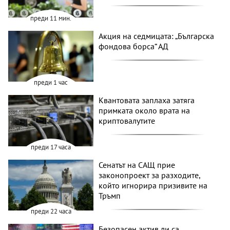
преди 11 мин.
Акция на седмицата: „Българска
фондова борса“ АД
преди 1 час
Квантовата заплаха затяга
примката около врата на
криптовалутите
преди 17 часа
Сенатът на САЩ прие
законопроект за разходите,
който игнорира призивите на
Тръмп
преди 22 часа
Безопасен актив ли са