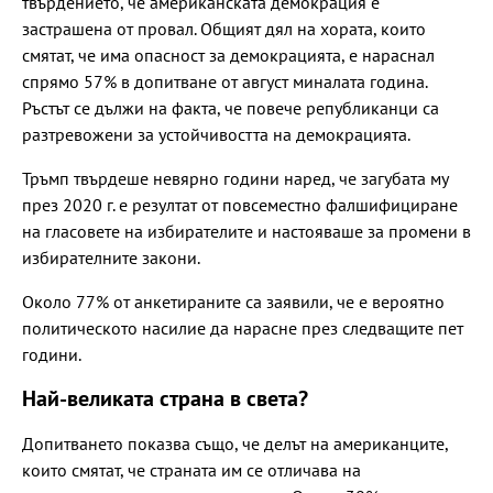
твърдението, че американската демокрация е
застрашена от провал. Общият дял на хората, които
смятат, че има опасност за демокрацията, е нараснал
спрямо 57% в допитване от август миналата година.
Ръстът се дължи на факта, че повече републиканци са
разтревожени за устойчивостта на демокрацията.
Тръмп твърдеше невярно години наред, че загубата му
през 2020 г. е резултат от повсеместно фалшифициране
на гласовете на избирателите и настояваше за промени в
избирателните закони.
Около 77% от анкетираните са заявили, че е вероятно
политическото насилие да нарасне през следващите пет
години.
Най-великата страна в света?
Допитването показва също, че делът на американците,
които смятат, че страната им се отличава на