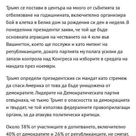
Тръмп се постави в центъра на много от събитията за
отбелязване на годишнината, включително организира
бой в клетка в Белия дом за рождения си ден в неделя. В
понеделник президентът заяви, че той ще бъде
основната атракция на честването на 4 юли във
Вашингтон, което ще послужи и като митинг на
републиканците, докато партията му полага усилия да
запази контрола над Конгреса на изборите в средата на
мандата през ноември.
Тръмп определи президентския си мандат като стремеж
да спаси Америка от това да бъде унищожена от
демократите. Лидерите на Демократическата партия
отвърнаха, че тъкмо Тръмп е опасността за демокрацията
и твърдят, че той използва федералните правоприлагащи
органи, за да атакува политически критици.
Около 38% от участниците в допитването, включително
40% от демократите и 26% от републиканците, не смятат,