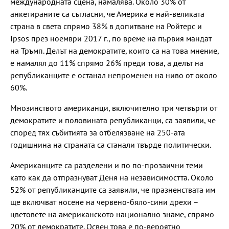
международната сцена, намалява. Около 30% от
анкетираните са съгласни, че Америка е най-великата
страна в света спрямо 38% в допитване на Ройтерс и
Ipsos през ноември 2017 г., по време на първия мандат
на Тръмп. Делът на демократите, които са на това мнение,
е намалял до 11% спрямо 26% преди това, а делът на
републиканците е останал непроменен на ниво от около
60%.
Мнозинството американци, включително три четвърти от
демократите и половината републиканци, са заявили, че
според тях събитията за отбелязване на 250-ата
годишнина на страната са станали твърде политически.
Американците са разделени и по по-прозаични теми
като как да отпразнуват Деня на независимостта. Около
52% от републиканците са заявили, че празненствата им
ще включват носене на червено-бяло-сини дрехи –
цветовете на американското национално знаме, спрямо
20% от демократите. Освен това е по-вероятно