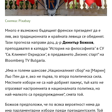
Снимка: Pixabay
Много е възможно бъдещият френски президент да е
ляв, ако традиционната и крайната левица се обединят.
Тази прогноза направи доц. д-р
Димитър Божков
,
преподавател в катедра "История на философията" в СУ
"Св. Климент Охридски", в предаването „Бизнес старт“ на
Bloomberg TV Bulgaria.
„Има и големи шансове „Националният сбор“ на [Марин]
Льо Пен да е, ако не първа, то втора политическа сила.
Местните избори не са най-добрият лакмус, тъй като не
отразяват настроенията в националната политика, но
най-малкото са предупреждение“, смята той.
Божков предположи, че по всяка вероятност няма да
има парламентарни избори преди президентските. Той