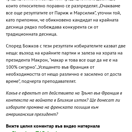
които относително поравно се разпределят. „Очакваме
все още резултатите от Париж и Марсилия“, уточни той,
като припомни, че обикновено кандидат на крайната
десница рядко побеждава конкурента си от
традиционната десница.
Според Божков с тези резултати избирателите казват две
неща: възход на крайните партии и залеза на хората на
президента Макрон, "макар и това все още да не е на
100% сигурно". „Усещането във Франция от
необходимостта от нещо различно е засилено от доста
време“, подчерта преподавателят.
Какъв е ефектът от действията на Тръмп във Франция в
контекста на войната в Близкия изток? Ще донесат ли
изборите промяна на френската позиция към
американския президент?
Вижте целия коментар във видео материала