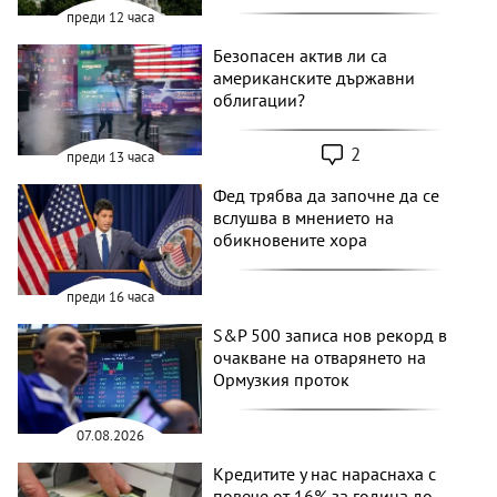
преди 12 часа
Безопасен актив ли са
американските държавни
облигации?
2
преди 13 часа
Фед трябва да започне да се
вслушва в мнението на
обикновените хора
преди 16 часа
S&P 500 записа нов рекорд в
очакване на отварянето на
Ормузкия проток
07.08.2026
Кредитите у нас нараснаха с
повече от 16% за година до