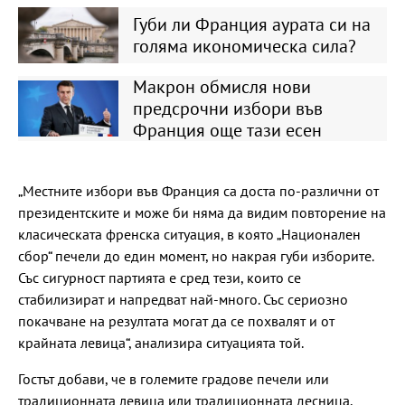
Губи ли Франция аурата си на
голяма икономическа сила?
Макрон обмисля нови
предсрочни избори във
Франция още тази есен
„Местните избори във Франция са доста по-различни от
президентските и може би няма да видим повторение на
класическата френска ситуация, в която „Национален
сбор“ печели до един момент, но накрая губи изборите.
Със сигурност партията е сред тези, които се
стабилизират и напредват най-много. Със сериозно
покачване на резултата могат да се похвалят и от
крайната левица“, анализира ситуацията той.
Гостът добави, че в големите градове печели или
традиционната левица или традиционната десница,