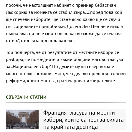
посочи, че настоящият кабинет с премиер Себастиан
Льокорню за момента се стабилизира. „Според това кой
ще спечели изборите, ще стане ясно какво ще се случи
със социалните придобивки. Досега Льо Пен не е имала
пълна власт и не е много ясно какво може да се очаква
от тях“, отбеляза преподавателят.
Той подчерта, че от резултатите от местните избори се
разбира, че по-бедните и южни общини масово гласуват
за „Национален сбор“. По думите му на север вотът е
много по-ляв. Божков смята, че едва ли предстоят големи
реформи, които могат да разочароват избирателите.
СВЪРЗАНИ СТАТИИ
Франция гласува на местни
избори, които са тест за силата
на крайната десница