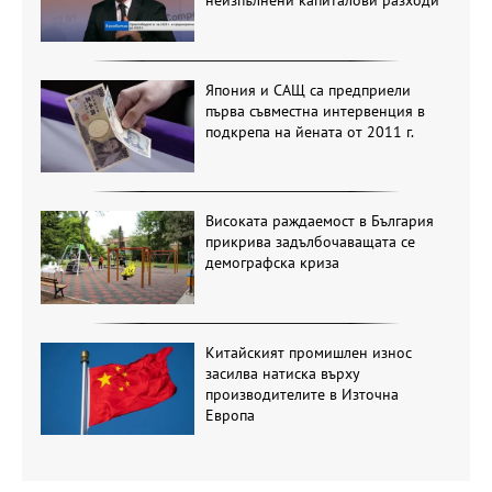
неизпълнени капиталови разходи
Япония и САЩ са предприели
първа съвместна интервенция в
подкрепа на йената от 2011 г.
Високата раждаемост в България
прикрива задълбочаващата се
демографска криза
Китайският промишлен износ
засилва натиска върху
производителите в Източна
Европа