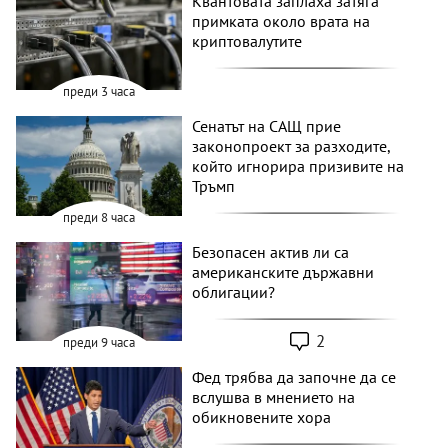
Квантовата заплаха затяга
примката около врата на
криптовалутите
преди 3 часа
Сенатът на САЩ прие
законопроект за разходите,
който игнорира призивите на
Тръмп
преди 8 часа
Безопасен актив ли са
американските държавни
облигации?
2
преди 9 часа
Фед трябва да започне да се
вслушва в мнението на
обикновените хора