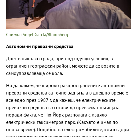
Снимка: Angel Garcia/Bloomberg
Автономни превозни средства
Днес в няколко града, при подходящи условия, в
ограничен географски район, можете да се возите в
самоуправляваща се кола.
Но да кажем, че широко разпространените автономни
превозни средства са точно зад ъгъла в днешно време е
все едно през 1987 г. да кажеш, че електрическите
превозни средства са готови да превземат пътищата
поради факта, че Ню Йорк разполага с изцяло
електрически таксиметров парк. (Какъвто е имал по
онова време). Подобно на електромобилите, които дори
сега използват предизвикателства що се касае до