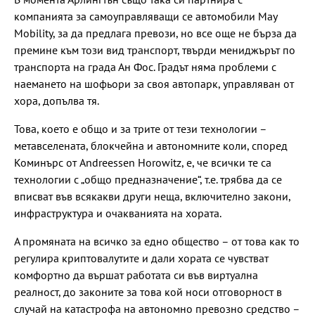
компанията за самоуправляващи се автомобили May
Mobility, за да предлага превози, но все още не бърза да
премине към този вид транспорт, твърди мениджърът по
транспорта на града Ан Фос. Градът няма проблеми с
наемането на шофьори за своя автопарк, управляван от
хора, допълва тя.
Това, което е общо и за трите от тези технологии –
метавселената, блокчейна и автономните коли, според
Коминърс от Andreessen Horowitz, е, че всички те са
технологии с „общо предназначение“, т.е. трябва да се
вписват във всякакви други неща, включително закони,
инфраструктура и очакванията на хората.
А промяната на всичко за едно общество – от това как то
регулира криптовалутите и дали хората се чувстват
комфортно да вършат работата си във виртуална
реалност, до законите за това кой носи отговорност в
случай на катастрофа на автономно превозно средство –