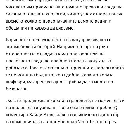
масовото им приемане, автономните превозни средства
са една от онези технологии, чийто успех отнема повече
време, отколкото първоначалните демонстрации и
обещания ни караха да вярваме.
Бариерите пред пускането на самоуправляващи се
автомобили са безброй. Например те прехвърлят
отговорността от водача към производителя на
превозното средство или оператора на услугата за
роботакси. Това е само една от причините, поради които
те не могат да бъдат толкова добри, колкото хората
шофьори, макар че всъщност трябва да са много по-
безопасни.
„Когато придвижваш хората в градовете, не можеш да си
позволиш да ги убиваш – това е ключовият проблем“,
коментира Хайди Уайл, главен изпълнителен директор
на компанията за автономни коли Venti Technologies.