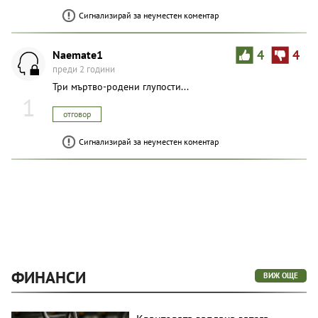
Сигнализирай за неуместен коментар
Naemate1
4
4
преди 2 години
Три мъртво-родени глупости...
1
отговор
Сигнализирай за неуместен коментар
ФИНАНСИ
ВИЖ ОЩЕ