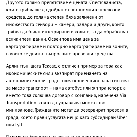
Другото голямо препятствие е цената. Спестяванията,
които трябваше да дойдат от автономните превозни
средства, до голяма степен бяха заличени от
множеството сензори – камери, радари и други, които
трябва да бъдат интегрирани в колите, за да обработват
всички тези данни. Освен това има цена за
картографиране и повторно картографиране на зоните,
в които се движат въпросните превозни средства.
Арлингтън, щата Тексас, е отличен примeр за това как
икономическите сили възпират приемането на
автономните коли. Градът няма конвенционална система
за масов транспорт – няма автобус или жп транспорт, а
вместо това сключва договор с компания, наречена Via
Transportation, която да управлява множество
миниванове. Гражданите могат да резервират превози в
града, което прави услугата нещо като субсидиран Uber
или Lyft.
В момента Арлингтън също така си партнира с