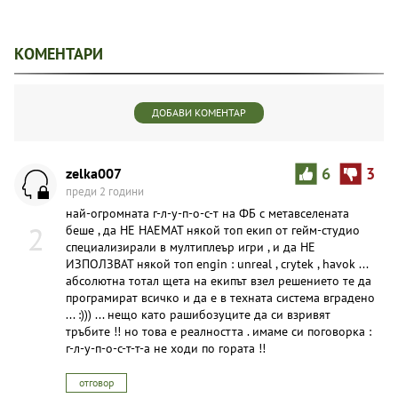
КОМЕНТАРИ
ДОБАВИ КОМЕНТАР
zelka007
6
3
преди 2 години
най-огромната г-л-у-п-о-с-т на ФБ с метавселената
2
беше , да НЕ НАЕМАТ някой топ екип от гейм-студио
специализирали в мултиплеър игри , и да НЕ
ИЗПОЛЗВАТ някой топ engin : unreal , crytek , havok ...
абсолютна тотал щета на екипът взел решението те да
програмират всичко и да е в техната система вградено
... :))) ... нещо като рашибозуците да си взривят
тръбите !! но това е реалността . имаме си поговорка :
г-л-у-п-о-с-т-т-а не ходи по гората !!
отговор