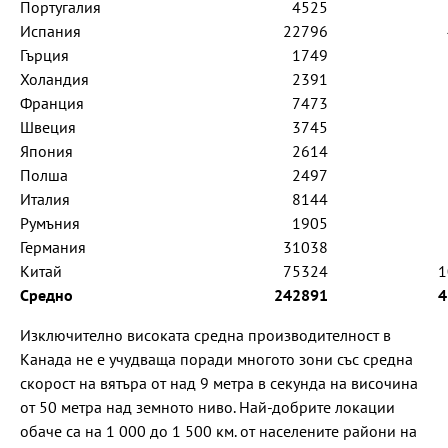
Португалия
4525
Испания
22796
Гърция
1749
Холандия
2391
Франция
7473
Швеция
3745
Япония
2614
Полша
2497
Италия
8144
Румъния
1905
Германия
31038
Китай
75324
1
Средно
242891
4
Изключително високата средна производителност в
Канада не е учудваща поради многото зони със средна
скорост на вятъра от над 9 метра в секунда на височина
от 50 метра над земното ниво. Най-добрите локации
обаче са на 1 000 до 1 500 км. от населените райони на