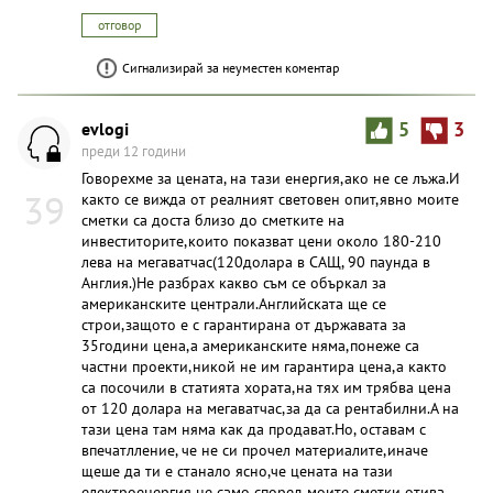
отговор
Сигнализирай за неуместен коментар
evlogi
5
3
преди 12 години
Говорехме за цената, на тази енергия,ако не се лъжа.И
39
както се вижда от реалният световен опит,явно моите
сметки са доста близо до сметките на
инвеститорите,които показват цени около 180-210
лева на мегаватчас(120долара в САЩ, 90 паунда в
Англия.)Не разбрах какво съм се объркал за
американските централи.Английската ще се
строи,защото е с гарантирана от държавата за
35години цена,а американските няма,понеже са
частни проекти,никой не им гарантира цена,а както
са посочили в статията хората,на тях им трябва цена
от 120 долара на мегаватчас,за да са рентабилни.А на
тази цена там няма как да продават.Но, оставам с
впечатлление, че не си прочел материалите,иначе
щеше да ти е станало ясно,че цената на тази
електроенергия не само според моите сметки отива