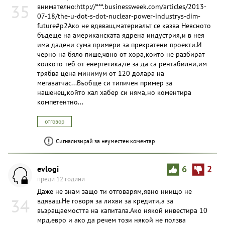
35
внимателно:http://***.businessweek.com/articles/2013-
07-18/the-u-dot-s-dot-nuclear-power-industrys-dim-
future#p2Ако не вдяваш,материалът се казва Неясното
бъдеще на американската ядрена индустрия,и в нея
има дадени сума примери за прекратени проекти.И
черно на бяло пише,чвно от хора,които не разбират
колкото теб от енергетика,че за да са рентабилни,им
трябва цена минимум от 120 долара на
мегаватчас...Въобще си типичен пример за
нашенец,който хал хабер си няма,но коментира
компетентно...
отговор
Сигнализирай за неуместен коментар
evlogi
6
2
преди 12 години
Даже не знам защо ти отговарям,явно ниищо не
34
вдяваш.Не говоря за лихви за кредити,а за
възращаемостта на капитала.Ако някой инвестира 10
мрд.евро и ако да речем този някой не ползва