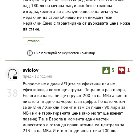
над 180 лв на мегаватчас, и ако беше толкова
изгодна,колкото ви лъжат,че е,щеше да има сума
мераклии да строят.А нещо не ги виждам тези
мераклии.Само с гарантирана от държавата цена може
да стане.
отговор
Сигнализирай за неуместен коментар
aviolov
5
1
преди 12 години
Въпросът не е дали АЕЦите са ефектини или не-
38
ефективни, а колко ще струват. По рано в разговора,
Евлоги ви казва че ще струват 200 лв на МВч а вие го
питате от къде е намерил тази цифра. Но като четем
за англия / Хинкли Пойнт и там си пише - 90 лири за
МВч им е гарантираната цена (ако могат ще вземат
повече) Т.е. в Европа в момента едни частен
инвеститор е готов да прави атомна ел. централа за
213 лв на МВч. И ето от къде идват тези 200 лв.