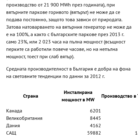
производство от 21 900 MWh през годината), при
вятърните паркове горивото (вятърът) не може да се
подава постоянно, защото това зависи от природата.
Затова натоварването на вятърния генератор не може да
е на 100%, а както с българските паркове през 2013 г.
само 23%, или 2 023 часа на пълна мощност (всъщност
перките са работили повече часове, но на непълна
мощност, тоест при слаб вятър).
Средната производителност в България е добра на фона
на световните тенденции по данни за 2012 г.
Инсталирана
Страна
Производство в
мощност в MW
Канада
6201
Великобритания
8445
Дания
4162
САЩ
59882
1