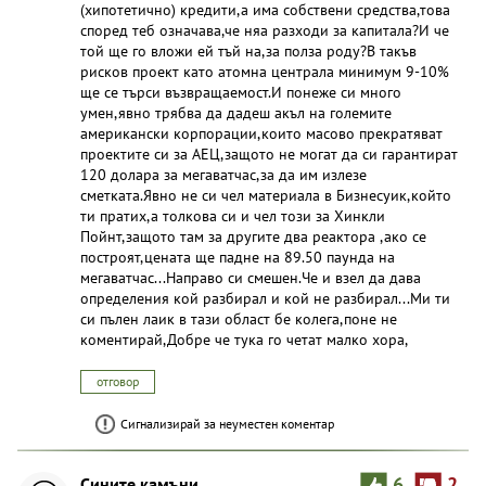
(хипотетично) кредити,а има собствени средства,това
според теб означава,че няа разходи за капитала?И че
той ще го вложи ей тъй на,за полза роду?В такъв
рисков проект като атомна централа минимум 9-10%
ще се търси възвращаемост.И понеже си много
умен,явно трябва да дадеш акъл на големите
американски корпорации,които масово прекратяват
проектите си за АЕЦ,защото не могат да си гарантират
120 долара за мегаватчас,за да им излезе
сметката.Явно не си чел материала в Бизнесуик,който
ти пратих,а толкова си и чел този за Хинкли
Пойнт,защото там за другите два реактора ,ако се
построят,цената ще падне на 89.50 паунда на
мегаватчас...Направо си смешен.Че и взел да дава
определения кой разбирал и кой не разбирал...Ми ти
си пълен лаик в тази област бе колега,поне не
коментирай,Добре че тука го четат малко хора,
отговор
Сигнализирай за неуместен коментар
Сините камъни
6
2