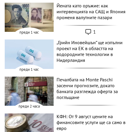
Йената като оръжие: как
интервенцията на САЩ и Япония
променя валутните пазари
1
преди 1 час
„Грийн Иновейшън“ ще изпълни
проект на ЕК в областта на
водородните технологии в
Нидерландия
преди 1 час
Печалбата на Monte Paschi
засенчи прогнозите, докато
банката разглежда оферта за
поглъщане
преди 2 часа
КФН: От 9 август цените на
финансовите услуги ще са само в
евро