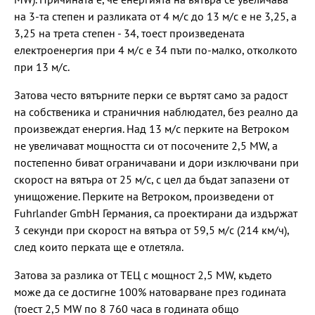
на 3-та степен и разликата от 4 м/с до 13 м/с е не 3,25, а
3,25 на трета степен - 34, тоест произведената
електроенергия при 4 м/с е 34 пъти по-малко, отколкото
при 13 м/с.
Затова често вятърните перки се въртят само за радост
на собственика и страничния наблюдател, без реално да
произвеждат енергия. Над 13 м/с перките на Ветроком
не увеличават мощността си от посочените 2,5 MW, а
постепенно биват ограничавани и дори изключвани при
скорост на вятъра от 25 м/с, с цел да бъдат запазени от
унищожение. Перките на Ветроком, произведени от
Fuhrlander GmbH Германия, са проектирани да издържат
3 секунди при скорост на вятъра от 59,5 м/с (214 км/ч),
след които перката ще е отлетяла.
Затова за разлика от ТЕЦ с мощност 2,5 MW, където
може да се достигне 100% натоварване през годината
(тоест 2,5 MW по 8 760 часа в годината общо