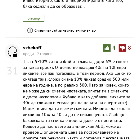
инвеститорите, както и неориентираните като теб,
бяха седнали да се образоват...
отговор
Сигнализирай за неуместен коментар
vzhekoff
4
8
преди 12 години
Т'ва с 9-10% си го избий от главата, дори 6% е много
31
за такъв проект. Отделно не плащаш 40г. на 10Г евра
лихвите, все пак погасяваш в този период. Ако ще си го
смяташ така, сложи си (на 10% лихва) средно 500 млн
евра на година, а по-реално 300. Като за човек, който
не може да си сметне ипотеката, опитът ти в сметките
е доста нескопосан. Хубаво е като добавяш лихвите за
40г. да сложиш и ескалация на цената на енергията :)
Може тогава да ти излезе сметката. Не може да слагаш
лихви по 10% за 40г. и да не пипаш цената. Изобщо
бакалската ти сметка е дооста далече от истината.
Колкото до постовете за английския АЕЦ, може да
провериш опционната цена за построяването на
другите два реактора, както и договора с ескалацията