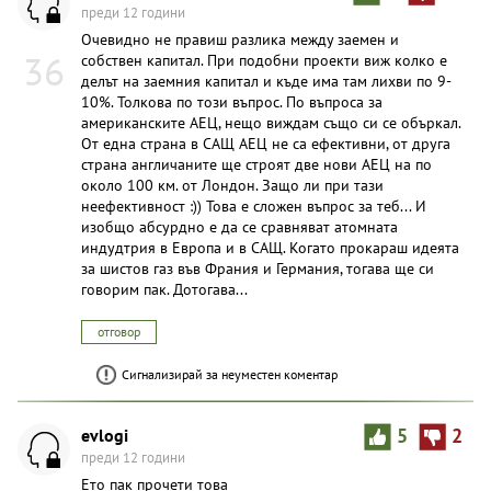
преди 12 години
Очевидно не правиш разлика между заемен и
36
собствен капитал. При подобни проекти виж колко е
делът на заемния капитал и къде има там лихви по 9-
10%. Толкова по този въпрос. По въпроса за
американските АЕЦ, нещо виждам също си се объркал.
От една страна в САЩ АЕЦ не са ефективни, от друга
страна англичаните ще строят две нови АЕЦ на по
около 100 км. от Лондон. Защо ли при тази
неефективност :)) Това е сложен въпрос за теб... И
изобщо абсурдно е да се сравняват атомната
индудтрия в Европа и в САЩ. Когато прокараш идеята
за шистов газ във Франия и Германия, тогава ще си
говорим пак. Дотогава...
отговор
Сигнализирай за неуместен коментар
evlogi
5
2
преди 12 години
Ето пак прочети това