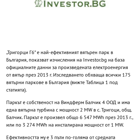
„Тригорци Г6“ е най-ефективният вятърен парк в
България, показват изчисления на Investor.bg на база
официалните данни за произведената електроенергия
от вятър през 2013 г. Изследването обхваща всички 175
вятърни паркове в България (вижте Таблица 1 под
статията).
Паркът е собственост на Виндферм Балчик 4 ООД и има
една вятърна турбина с мощност 2 MW в с. Тригоци, общ.
Балчик. Паркът е произвел общо 6 547 MWh през 2013 г.,
или по 3 274 MWh на инсталирана мощност от 1 MW.
Ефективността му е 3 пъти по-голяма от средната