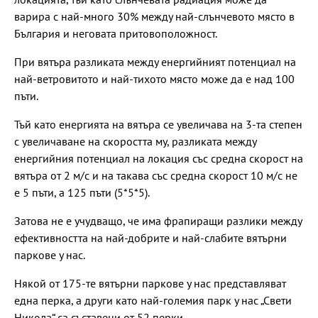
варира с най-много 30% между най-слънчевото място в
България и неговата притовоположност.
При вятъра разликата между енергийният потенциал на
най-ветровитото и най-тихото място може да е над 100
пъти.
Тъй като енергията на вятъра се увеличава на 3-та степен
с увеличаване на скоростта му, разликата между
енергийния потенциал на локация със средна скорост на
вятъра от 2 м/с и на такава със средна скорост 10 м/с не
е 5 пъти, а 125 пъти (5*5*5).
Затова не е учудващо, че има фрапиращи разлики между
ефективността на най-добрите и най-слабите вятърни
паркове у нас.
Някой от 175-те вятърни паркове у нас представляват
една перка, а други като най-големия парк у нас „Свети
Никола“ са съставени от 52 перки.