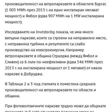
производителност на ветропарковете в областите Бургас
(1 005 MWh през 2013 г. на един инсталиран мегават
мощност) и Ямбол (едва 907 MWh на 1 MW инсталирана
мощност).
Изследването на Investor.bg показа, че има много
вятърни паркове, които са строени на неправилно място,
с неправилна турбина и резултатите са слабо
производство на електроенергия. Например
ветропарковете в община Стралджа (между Ямбол и
Сливен) са 6 пъти по-неефективни (едва 546 MWh през
2013 г. на инсталирана мощност от 1 мегават) от някои
паркове в Добруджа.
В Таблици 2 и 3 под статията е поместена средната
производителност на ветропарковете по области и
общини.
При фотоволтаичните паркове трудно може да объркате
локацията, тъй като слънчевата радиация може да