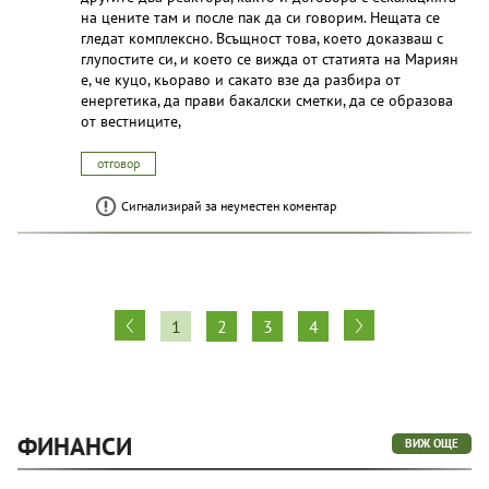
на цените там и после пак да си говорим. Нещата се
гледат комплексно. Всъщност това, което доказваш с
глупостите си, и което се вижда от статията на Мариян
е, че куцо, кьораво и сакато взе да разбира от
енергетика, да прави бакалски сметки, да се образова
от вестниците,
отговор
Сигнализирай за неуместен коментар
1
2
3
4
ФИНАНСИ
ВИЖ ОЩЕ