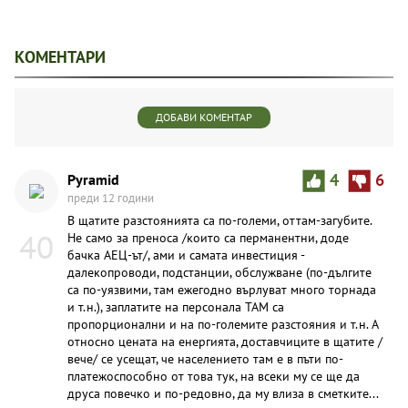
КОМЕНТАРИ
ДОБАВИ КОМЕНТАР
Pyramid
4
6
преди 12 години
В щатите разстоянията са по-големи, оттам-загубите.
40
Не само за преноса /които са перманентни, доде
бачка АЕЦ-ът/, ами и самата инвестиция -
далекопроводи, подстанции, обслужване (по-дългите
са по-уязвими, там ежегодно върлуват много торнада
и т.н.), заплатите на персонала ТАМ са
пропорционални и на по-големите разстояния и т.н. А
относно цената на енергията, доставчиците в щатите /
вече/ се усещат, че населението там е в пъти по-
платежоспособно от това тук, на всеки му се ще да
друса повечко и по-редовно, да му влиза в сметките...