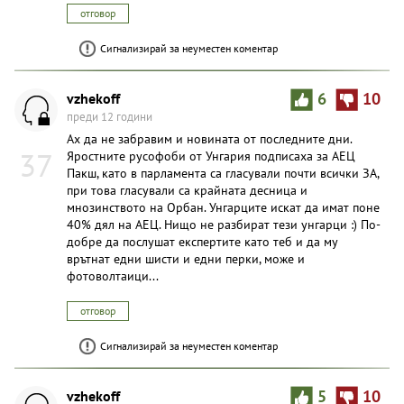
отговор
Сигнализирай за неуместен коментар
vzhekoff
6
10
преди 12 години
Ах да не забравим и новината от последните дни.
37
Яростните русофоби от Унгария подписаха за АЕЦ
Пакш, като в парламента са гласували почти всички ЗА,
при това гласували са крайната десница и
мнозинството на Орбан. Унгарците искат да имат поне
40% дял на АЕЦ. Нищо не разбират тези унгарци :) По-
добре да послушат експертите като теб и да му
врътнат едни шисти и едни перки, може и
фотоволтаици...
отговор
Сигнализирай за неуместен коментар
vzhekoff
5
10