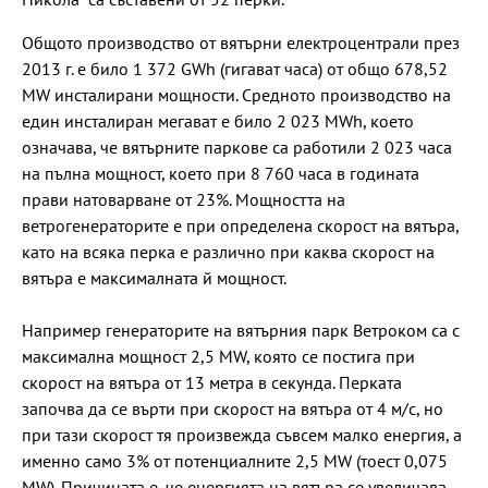
Общото производство от вятърни електроцентрали през
2013 г. е било 1 372 GWh (гигават часа) от общо 678,52
MW инсталирани мощности. Средното производство на
един инсталиран мегават е било 2 023 MWh, което
означава, че вятърните паркове са работили 2 023 часа
на пълна мощност, което при 8 760 часа в годината
прави натоварване от 23%. Мощността на
ветрогенераторите е при определена скорост на вятъра,
като на всяка перка е различно при каква скорост на
вятъра е максималната й мощност.
Например генераторите на вятърния парк Ветроком са с
максимална мощност 2,5 MW, която се постига при
скорост на вятъра от 13 метра в секунда. Перката
започва да се върти при скорост на вятъра от 4 м/с, но
при тази скорост тя произвежда съвсем малко енергия, а
именно само 3% от потенциалните 2,5 MW (тоест 0,075
MW). Причината е, че енергията на вятъра се увеличава