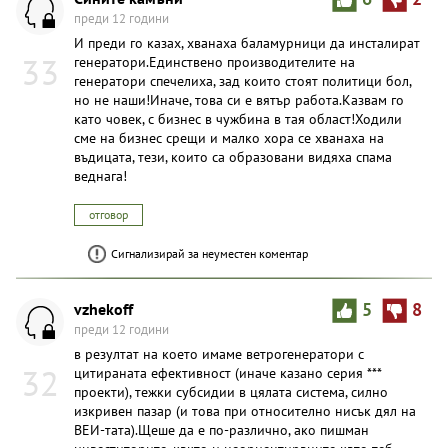
преди 12 години
И преди го казах, хванаха баламурници да инсталират
33
генератори.Единствено производителите на
генератори спечелиха, зад които стоят политици бол,
но не наши!Иначе, това си е вятър работа.Казвам го
като човек, с бизнес в чужбина в тая област!Ходили
сме на бизнес срещи и малко хора се хванаха на
въдицата, тези, които са образовани видяха спама
веднага!
отговор
Сигнализирай за неуместен коментар
vzhekoff
5
8
преди 12 години
в резултат на което имаме ветрогенератори с
32
цитираната ефективност (иначе казано серия ***
проекти), тежки субсидии в цялата система, силно
изкривен пазар (и това при относително нисък дял на
ВЕИ-тата).Щеше да е по-различно, ако пишман