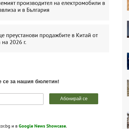
лемият производител на електромобили в
авлиза и в България
ще преустанови продажбите в Китай от
 на 2026 г.
tor.bg и в
Google News Showcase
.