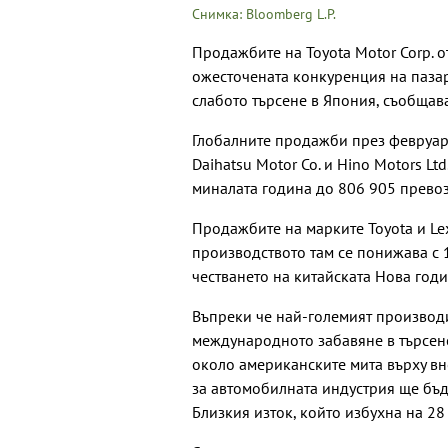
Снимка: Bloomberg L.P.
Продажбите на Toyota Motor Corp. о
ожесточената конкуренция на пазар
слабото търсене в Япония, съобщав
Глобалните продажби през февруар
Daihatsu Motor Co. и Hino Motors Lt
миналата година до 806 905 превоз
Продажбите на марките Toyota и Lex
производството там се понижава с
честването на китайската Нова годи
Въпреки че най-големият производи
международното забавяне в търсене
около американските мита върху вн
за автомобилната индустрия ще бъд
Близкия изток, който избухна на 28