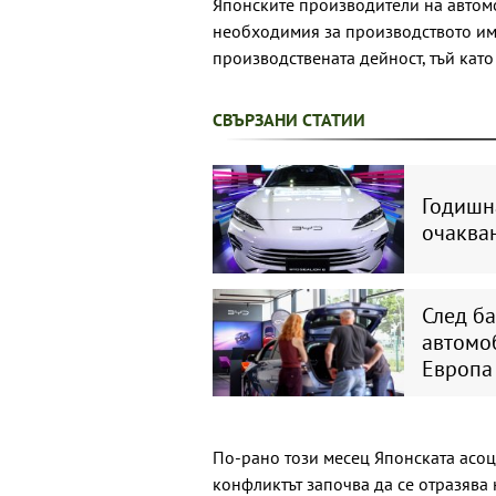
Японските производители на автом
необходимия за производството им
производствената дейност, тъй като
СВЪРЗАНИ СТАТИИ
Годишна
очаква
След ба
автомо
Европа
По-рано този месец Японската асоц
конфликтът започва да се отразява 