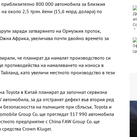
и приблизително 800 000 автомобила за Близкия
Турция ограничава
 на около 2,5 трлн. йени (15,6 млрд. долара) по
достъпа на част от
търговските кораби
до Черно море
рути заради затварянето на Ормузкия проток,
Южна Африка, увеличава почти двойно времето за
От 9 август цените на
финансовите услуги
остават само в евро
лизирали, че планират да намалят производството си
 ще противодейства на намаляването на износа в
Тайланд, като увеличи местното производство в тези
на Toyota в Китай планират да започнат сервизна
V автомобила, за да отстранят дефект във втория ред
и безопасността на пътниците при сблъсък. Toyota и
omobile Group Co. ще прегледат 317 990 автомобила
местното предприятие с China FAW Group Co. ще
 средства Crown Kluger.