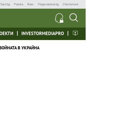
Start.bg
Posoka
Boec
Megavselena.bg
Chernomore
ОЕКТИ
INVESTORMEDIAPRO
ВОЙНАТА В УКРАЙНА