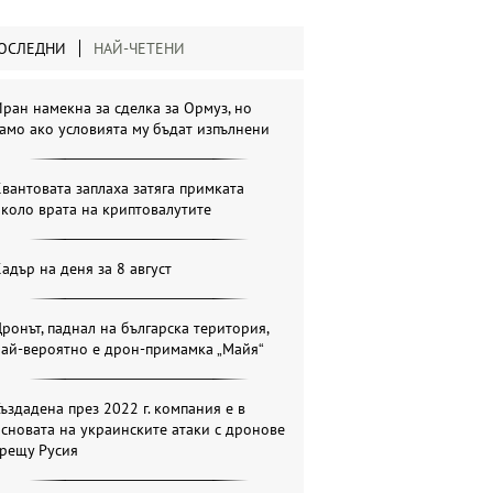
ОСЛЕДНИ
НАЙ-ЧЕТЕНИ
ран намекна за сделка за Ормуз, но
амо ако условията му бъдат изпълнени
вантовата заплаха затяга примката
коло врата на криптовалутите
адър на деня за 8 август
ронът, паднал на българска територия,
най-вероятно е дрон-примамка „Майя“
ъздадена през 2022 г. компания е в
сновата на украинските атаки с дронове
срещу Русия