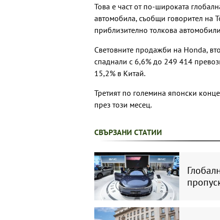
Това е част от по-широката глобалн
автомобила, съобщи говорител на To
приблизително толкова автомобили 
Световните продажби на Honda, вт
спаднали с 6,6% до 249 414 превоз
15,2% в Китай.
Третият по големина японски концер
през този месец.
СВЪРЗАНИ СТАТИИ
Глобалн
пропус