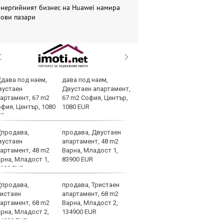
Енергийният бизнес на Huawei намира
нови пазари
дава под наем,
Ис
Двустаен апартамент,
па
67 m2 София, Център,
о
1080 EUR
продава, Двустаен
В
апартамент, 48 m2
ик
Варна, Младост 1,
но
83900 EUR
продава, Тристаен
Тр
апартамент, 68 m2
зл
Варна, Младост 2,
в
134900 EUR
е