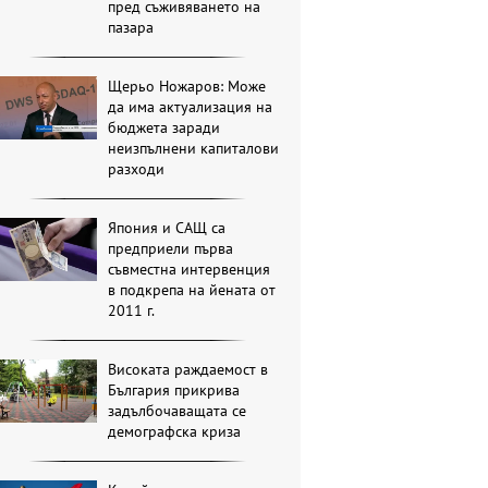
пред съживяването на
пазара
Щерьо Ножаров: Може
да има актуализация на
бюджета заради
неизпълнени капиталови
разходи
Япония и САЩ са
предприели първа
съвместна интервенция
в подкрепа на йената от
2011 г.
Високата раждаемост в
България прикрива
задълбочаващата се
демографска криза