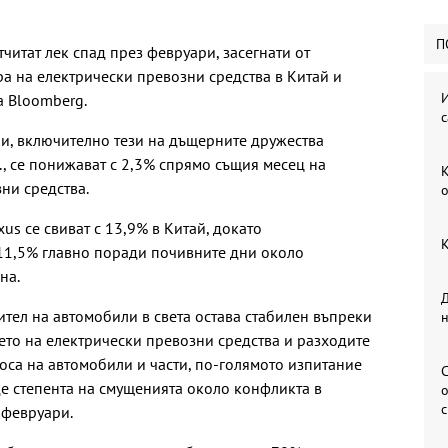
П
тчитат лек спад през февруари, засегнати от
а на електрически превозни средства в Китай и
И
а Bloomberg.
с
и, включително тези на дъщерните дружества
d., се понижават с 2,3% спрямо същия месец на
К
ни средства.
о
us се свиват с 13,9% в Китай, докато
К
 11,5% главно поради почивните дни около
на.
Д
тел на автомобили в света остава стабилен въпреки
то на електрически превозни средства и разходите
оса на автомобили и части, по-голямото изпитание
С
е степента на смущенията около конфликта в
о
 февруари.