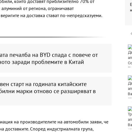
обили, които доставят приблизително 70% от
 алуминий от региона, ограничават
 веригите на доставка стават по-непредсказуеми.
Черно море
представи
та печалба на BYD спада с повече от
дублиращия си отбор
ното заради проблемите в Китай
за есента
МВнР привика
вен старт на годината китайските
посланичката на
Украйна у нас
билни марки отново се разширяват в
18-годишен уби чичо
си с кол
иация на производителите на автомобили заяви, че
на доставките. Според индустриалната група,