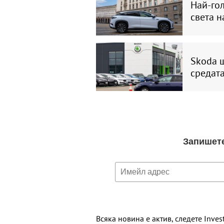
Най-го
света н
Skoda 
средата
Всяка новина е актив, следете Inves