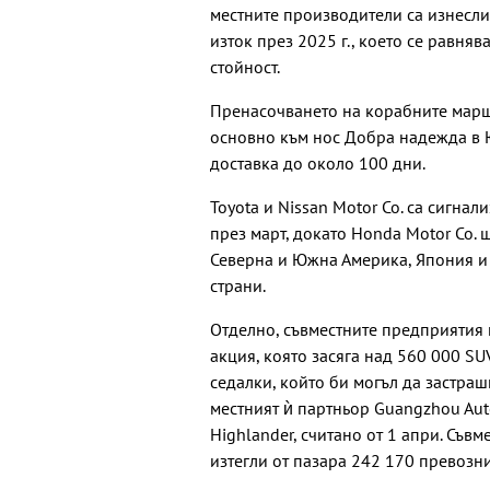
местните производители са изнесл
изток през 2025 г., което се равнява
стойност.
Пренасочването на корабните марш
основно към нос Добра надежда в 
доставка до около 100 дни.
Toyota и Nissan Motor Co. са сигна
през март, докато Honda Motor Co.
Северна и Южна Америка, Япония и 
страни.
Отделно, съвместните предприятия 
акция, която засяга над 560 000 SU
седалки, който би могъл да застраш
местният ѝ партньор Guangzhou Aut
Highlander, считано от 1 апри. Съв
изтегли от пазара 242 170 превозни