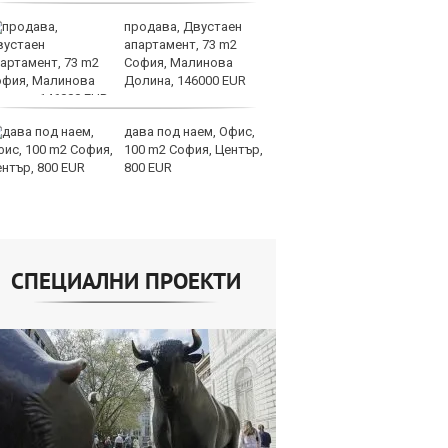
продава, Двустаен
И
апартамент, 73 m2
ин
София, Малинова
с 
Долина, 146000 EUR
те
дава под наем, Офис,
Ту
100 m2 София, Център,
дв
800 EUR
къ
в
СПЕЦИАЛНИ ПРОЕКТИ