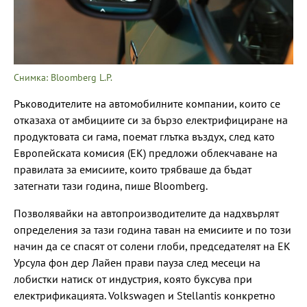
Снимка: Bloomberg L.P.
Ръководителите на автомобилните компании, които се
отказаха от амбициите си за бързо електрифициране на
продуктовата си гама, поемат глътка въздух, след като
Европейската комисия (ЕК) предложи облекчаване на
правилата за емисиите, които трябваше да бъдат
затегнати тази година, пише Bloomberg.
Позволявайки на автопроизводителите да надхвърлят
определения за тази година таван на емисиите и по този
начин да се спасят от солени глоби, председателят на ЕК
Урсула фон дер Лайен прави пауза след месеци на
лобистки натиск от индустрия, която буксува при
електрификацията. Volkswagen и Stellantis конкретно