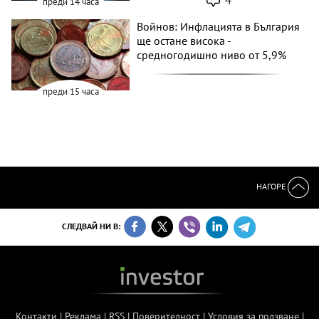
4
преди 14 часа
Войнов: Инфлацията в България
ще остане висока -
средногодишно ниво от 5,9%
преди 15 часа
НАГОРЕ
СЛЕДВАЙ НИ В:
Контакти
|
Реклама
|
RSS
|
Поверителност
|
Условия за ползване
|