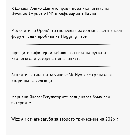
Р. Дечева: Алико Данготе прави нова икономика на
Източна Африка с IPO и рафинерия в Кения
Моделите на OpenAI са споделяли хакерски съвети в таен
форум преди пробива на Hugging Face
Горящите рафинерии забавят растежа на руската
икономика и ускоряват инфлацията
Акциите на гиганта за чипове SK Hynix се сринаха за
втори път за седмица
Марияна Янева: Регулаторите подценяват бума при
батериите
Wizz Air отчете загуба за второто тримесечие на 2026 г.