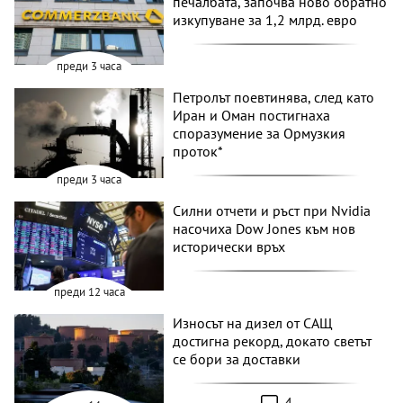
печалбата, започва ново обратно
изкупуване за 1,2 млрд. евро
преди 3 часа
Петролът поевтинява, след като
Иран и Оман постигнаха
споразумение за Ормузкия
проток*
преди 3 часа
Силни отчети и ръст при Nvidia
насочиха Dow Jones към нов
исторически връх
преди 12 часа
Износът на дизел от САЩ
достигна рекорд, докато светът
се бори за доставки