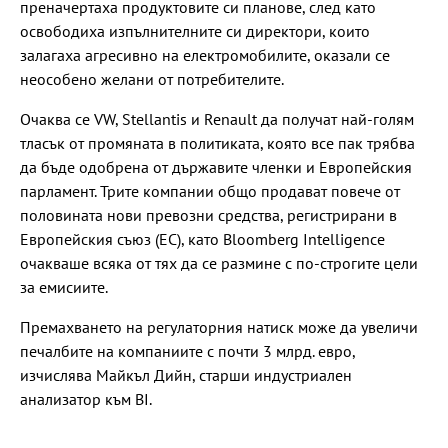
преначертаха продуктовите си планове, след като
освободиха изпълнителните си директори, които
залагаха агресивно на електромобилите, оказали се
неособено желани от потребителите.
Очаква се VW, Stellantis и Renault да получат най-голям
тласък от промяната в политиката, която все пак трябва
да бъде одобрена от държавите членки и Европейския
парламент. Трите компании общо продават повече от
половината нови превозни средства, регистрирани в
Европейския съюз (ЕС), като Bloomberg Intelligence
очакваше всяка от тях да се размине с по-строгите цели
за емисиите.
Премахването на регулаторния натиск може да увеличи
печалбите на компаниите с почти 3 млрд. евро,
изчислява Майкъл Дийн, старши индустриален
анализатор към BI.