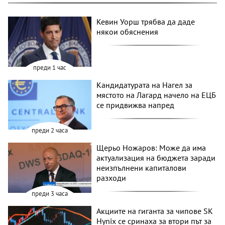
Кевин Уорш трябва да даде
някои обяснения
преди 1 час
Кандидатурата на Нагел за
мястото на Лагард начело на ЕЦБ
се придвижва напред
преди 2 часа
Щерьо Ножаров: Може да има
актуализация на бюджета заради
неизпълнени капиталови
разходи
преди 3 часа
Акциите на гиганта за чипове SK
Hynix се сринаха за втори път за