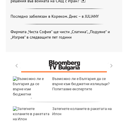
решения във войната на САЩ с Иран?
Последно забелязан в Кореком. Днес – в JULIANY
Фирмата „Чиста София“ ще чисти „Слатина“, „Подуяне“ и
„Изгрев“ в следващите пет години
Възможно ли е България да се
R
върне към бюджетни излишъци?
Попитахме експертите
а,
Затегнете коланите в ракетата на
Илон