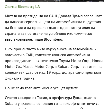
Снимка: Bloomberg L.P.
Митата на президента на САЩ Доналд Тръмп заплашват
да нанесат сериозни щети на автомобилната индустрия
на Япония и да провалят дългогодишните усилия на
страната за постигане на устойчиво икономическо
възстановяване, пише Bloomberg.
С 25-процентното мито върху вноса на автомобили и
авточасти в САЩ, големите японски автомобилни
производители – включително Toyota Motor Corp., Honda
Motor Co., Mazda Motor Corp. и Subaru Corp. – се готвят за
колективен удар от над 19 млрд. долара само през тази
фискална година.
Но не само големите имена усещат щетите.
Северозападно от Токио, в префектура Гунма, където
Subaru управлява основния си завод, ефектите вече са