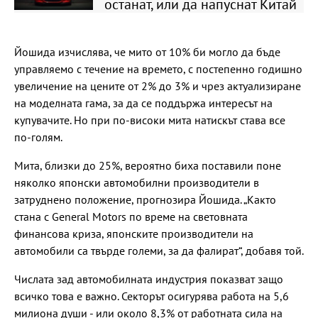
останат, или да напуснат Китай
Йошида изчислява, че мито от 10% би могло да бъде
управляемо с течение на времето, с постепенно годишно
увеличение на цените от 2% до 3% и чрез актуализиране
на моделната гама, за да се поддържа интересът на
купувачите. Но при по-високи мита натискът става все
по-голям.
Мита, близки до 25%, вероятно биха поставили поне
няколко японски автомобилни производители в
затруднено положение, прогнозира Йошида. „Както
стана с General Motors по време на световната
финансова криза, японските производители на
автомобили са твърде големи, за да фалират“, добавя той.
Числата зад автомобилната индустрия показват защо
всичко това е важно. Секторът осигурява работа на 5,6
милиона души - или около 8,3% от работната сила на