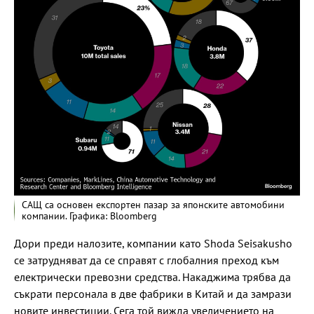
САЩ са основен експортен пазар за японските автомобини
компании. Графика: Bloomberg
Дори преди налозите, компании като Shoda Seisakusho
се затрудняват да се справят с глобалния преход към
електрически превозни средства. Накаджима трябва да
съкрати персонала в две фабрики в Китай и да замрази
новите инвестиции. Сега той вижда увеличението на