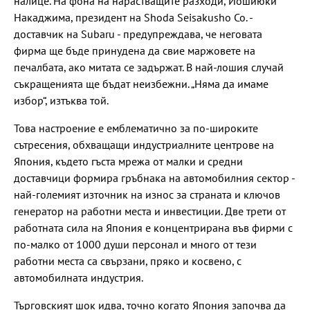
налице. На фона на нарастващите разходи, Йошиюки
Накаджима, президент на Shoda Seisakusho Co. -
доставчик на Subaru - предупреждава, че неговата
фирма ще бъде принудена да свие маржовете на
печалбата, ако митата се задържат. В най-лошия случай
съкращенията ще бъдат неизбежни. „Няма да имаме
избор“, изтъква той.
Това настроение е емблематично за по-широките
сътресения, обхващащи индустриалните центрове на
Япония, където гъста мрежа от малки и средни
доставчици формира гръбнака на автомобилния сектор -
най-големият източник на износ за страната и ключов
генератор на работни места и инвестиции. Две трети от
работната сила на Япония е концентрирана във фирми с
по-малко от 1000 души персонал и много от тези
работни места са свързани, пряко и косвено, с
автомобилната индустрия.
Търговският шок идва, точно когато Япония започва да