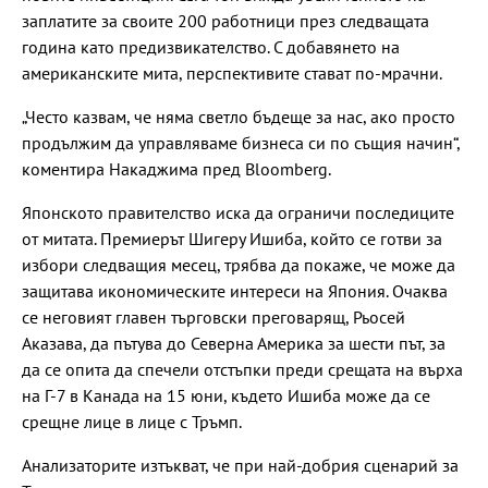
заплатите за своите 200 работници през следващата
година като предизвикателство. С добавянето на
американските мита, перспективите стават по-мрачни.
„Често казвам, че няма светло бъдеще за нас, ако просто
продължим да управляваме бизнеса си по същия начин“,
коментира Накаджима пред Bloomberg.
Японското правителство иска да ограничи последиците
от митата. Премиерът Шигеру Ишиба, който се готви за
избори следващия месец, трябва да покаже, че може да
защитава икономическите интереси на Япония. Очаква
се неговият главен търговски преговарящ, Рьосей
Аказава, да пътува до Северна Америка за шести път, за
да се опита да спечели отстъпки преди срещата на върха
на Г-7 в Канада на 15 юни, където Ишиба може да се
срещне лице в лице с Тръмп.
Анализаторите изтъкват, че при най-добрия сценарий за