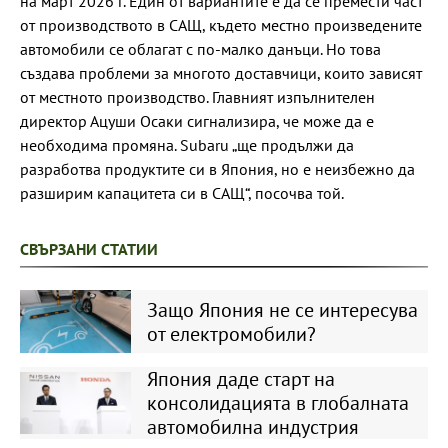
на март 2026 г. Един от вариантите е да се премести част
от производството в САЩ, където местно произведените
автомобили се облагат с по-малко данъци. Но това
създава проблеми за многото доставчици, които зависят
от местното производство. Главният изпълнителен
директор Ацуши Осаки сигнализира, че може да е
необходима промяна. Subaru „ще продължи да
разработва продуктите си в Япония, но е неизбежно да
разширим капацитета си в САЩ“, посочва той.
СВЪРЗАНИ СТАТИИ
Защо Япония не се интересува
от електромобили?
Япония даде старт на
консолидацията в глобалната
автомобилна индустрия