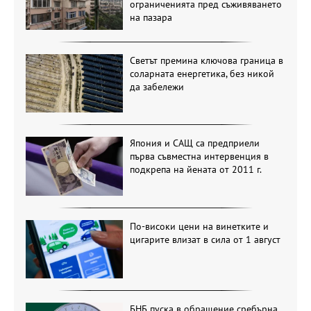
ограниченията пред съживяването
на пазара
Светът премина ключова граница в
соларната енергетика, без никой
да забележи
Япония и САЩ са предприели
първа съвместна интервенция в
подкрепа на йената от 2011 г.
По-високи цени на винетките и
цигарите влизат в сила от 1 август
БНБ пуска в обращение сребърна