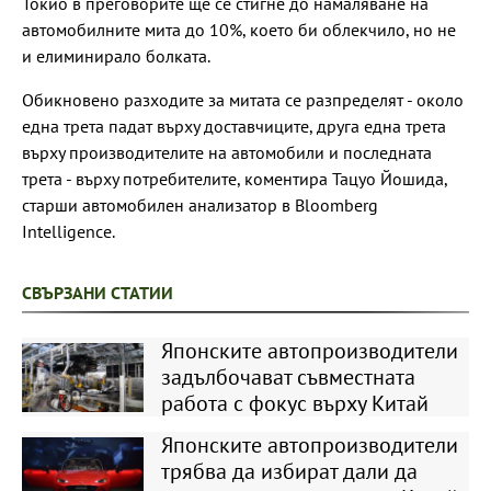
Токио в преговорите ще се стигне до намаляване на
автомобилните мита до 10%, което би облекчило, но не
и елиминирало болката.
Обикновено разходите за митата се разпределят - около
една трета падат върху доставчиците, друга една трета
върху производителите на автомобили и последната
трета - върху потребителите, коментира Тацуо Йошида,
старши автомобилен анализатор в Bloomberg
Intelligence.
СВЪРЗАНИ СТАТИИ
Японските автопроизводители
задълбочават съвместната
работа с фокус върху Китай
Японските автопроизводители
трябва да избират дали да