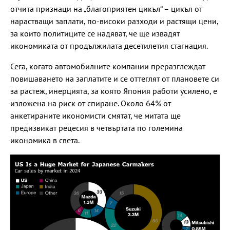
отчита признаци на „благоприятен цикъл“ – цикъл от
нарастващи заплати, по-високи разходи и растящи цени,
за които политиците се надяват, че ще извадят
икономиката от продължилата десетилетия стагнация.
Сега, когато автомобилните компании преразглеждат
повишаването на заплатите и се оттеглят от плановете си
за растеж, инерцията, за която Япония работи усилено, е
изложена на риск от спиране. Около 64% ​​от
анкетираните икономисти смятат, че митата ще
предизвикат рецесия в четвъртата по големина
икономика в света.