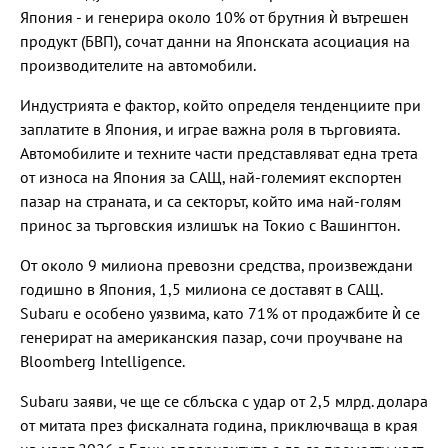
Япония - и генерира около 10% от брутния ѝ вътрешен
продукт (БВП), сочат данни на Японската асоциация на
производителите на автомобили.
Индустрията е фактор, който определя тенденциите при
заплатите в Япония, и играе важна роля в търговията.
Автомобилите и техните части представляват една трета
от износа на Япония за САЩ, най-големият експортен
пазар на страната, и са секторът, който има най-голям
принос за търговския излишък на Токио с Вашингтон.
От около 9 милиона превозни средства, произвеждани
годишно в Япония, 1,5 милиона се доставят в САЩ.
Subaru е особено уязвима, като 71% от продажбите ѝ се
генерират на американския пазар, сочи проучване на
Bloomberg Intelligence.
Subaru заяви, че ще се сблъска с удар от 2,5 млрд. долара
от митата през фискалната година, приключваща в края