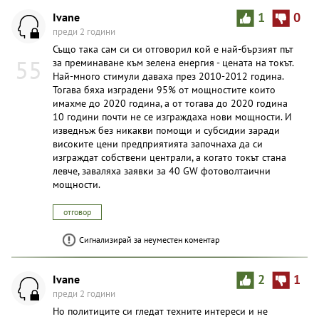
Ivane
1
0
преди 2 години
Също така сам си си отговорил кой е най-бързият път
55
за преминаване към зелена енергия - цената на токът.
Най-много стимули даваха през 2010-2012 година.
Тогава бяха изградени 95% от мощностите които
имахме до 2020 година, а от тогава до 2020 година
10 години почти не се изграждаха нови мощности. И
изведнъж без никакви помощи и субсидии заради
високите цени предприятията започнаха да си
изграждат собствени централи, а когато токът стана
левче, заваляха заявки за 40 GW фотоволтаични
мощности.
отговор
Сигнализирай за неуместен коментар
Ivane
2
1
преди 2 години
Но политиците си гледат техните интереси и не