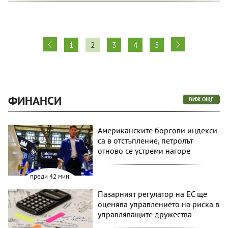
1
2
3
4
5
ФИНАНСИ
ВИЖ ОЩЕ
Американските борсови индекси
са в отстъпление, петролът
отново се устреми нагоре
преди 42 мин.
Пазарният регулатор на ЕС ще
оценява управлението на риска в
управляващите дружества