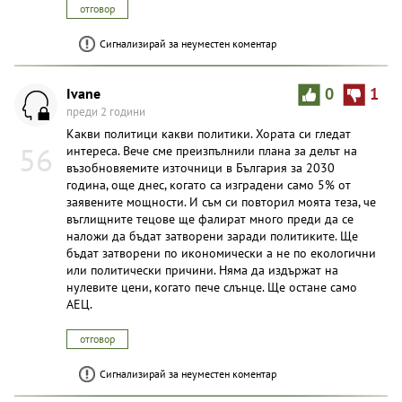
отговор
Сигнализирай за неуместен коментар
Ivane
0
1
преди 2 години
Какви политици какви политики. Хората си гледат
56
интереса. Вече сме преизпълнили плана за делът на
възобновяемите източници в България за 2030
година, още днес, когато са изградени само 5% от
заявените мощности. И съм си повторил моята теза, че
въглищните тецове ще фалират много преди да се
наложи да бъдат затворени заради политиките. Ще
бъдат затворени по икономически а не по екологични
или политически причини. Няма да издържат на
нулевите цени, когато пече слънце. Ще остане само
АЕЦ.
отговор
Сигнализирай за неуместен коментар