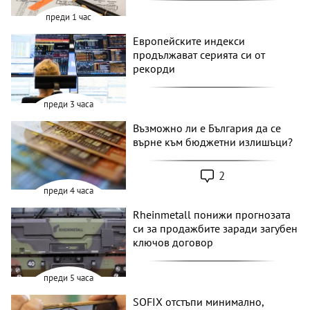
преди 1 час
Европейските индекси
продължават серията си от
рекорди
преди 3 часа
Възможно ли е България да се
върне към бюджетни излишъци?
2
преди 4 часа
Rheinmetall понижи прогнозата
си за продажбите заради загубен
ключов договор
преди 5 часа
SOFIX отстъпи минимално,