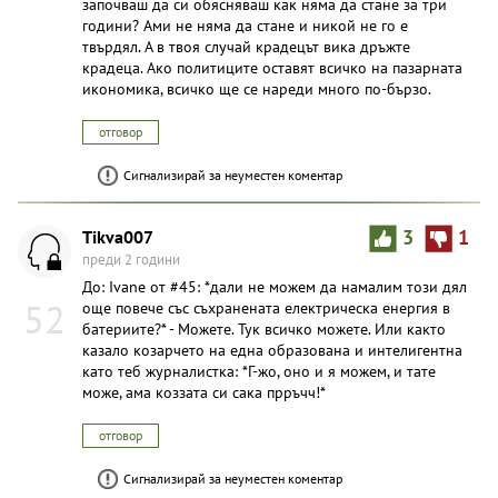
започваш да си обясняваш как няма да стане за три
години? Ами не няма да стане и никой не го е
твърдял. А в твоя случай крадецът вика дръжте
крадеца. Ако политиците оставят всичко на пазарната
икономика, всичко ще се нареди много по-бързо.
отговор
Сигнализирай за неуместен коментар
Tikva007
3
1
преди 2 години
До: Ivane от #45: *дали не можем да намалим този дял
52
още повече със съхранената електрическа енергия в
батериите?* - Можете. Тук всичко можете. Или както
казало козарчето на една образована и интелигентна
като теб журналистка: *Г-жо, оно и я можем, и тате
може, ама коззата си сака прръчч!*
отговор
Сигнализирай за неуместен коментар