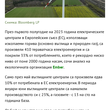
Снимка: Bloomberg LP
През първото полугодие на 2023 година електрическите
централи в Европейския съюз (ЕС), използващи
изкопаеми горива (основно въглища и природен газ), са
произвели 410 тераватчаса електроенергия и са
покрили 33% от потреблението, което е рекордно ниско
ниво от поне 2000 година насам, сочи анализ на
екологичната организация
Ember
.
Само през май въглищните централи са произвели едва
10% от потребената в ЕС електроенергия. В периода
януари-юни въглищните централи са намалили
производството си с 23%, а газовите - с 13 на сто на
годишна база.