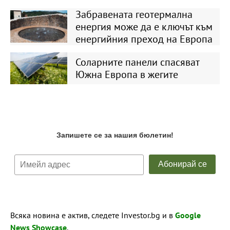
Забравената геотермална
енергия може да е ключът към
енергийния преход на Европа
Соларните панели спасяват
Южна Европа в жегите
Всяка новина е актив, следете Investor.bg и в
Google
News Showcase
.