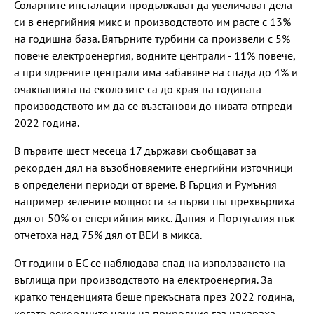
Соларните инсталации продължават да увеличават дела
си в енергийния микс и производството им расте с 13%
на годишна база. Вятърните турбини са произвели с 5%
повече електроенергия, водните централи - 11% повече,
а при ядрените централи има забавяне на спада до 4% и
очакванията на еколозите са до края на годината
производството им да се възстанови до нивата отпреди
2022 година.
В първите шест месеца 17 държави съобщават за
рекорден дял на възобновяемите енергийни източници
в определени периоди от време. В Гърция и Румъния
например зелените мощности за първи път прехвърлиха
дял от 50% от енергийния микс. Дания и Португалия пък
отчетоха над 75% дял от ВЕИ в микса.
От години в ЕС се наблюдава спад на използването на
въглища при производството на електроенергия. За
кратко тенденцията беше прекъсната през 2022 година,
когато рекордните цени на природния газ накараха