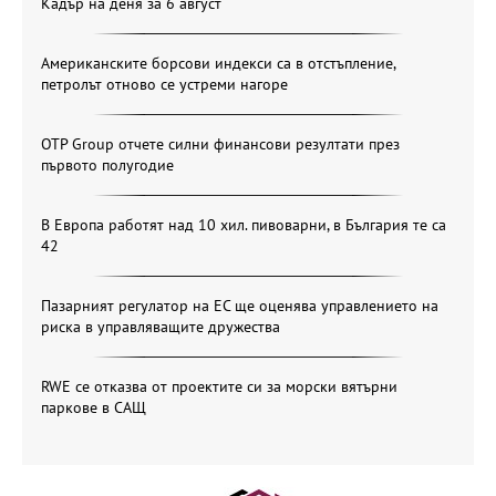
Кадър на деня за 6 август
Американските борсови индекси са в отстъпление,
петролът отново се устреми нагоре
OTP Group отчете силни финансови резултати през
първото полугодие
В Европа работят над 10 хил. пивоварни, в България те са
42
Пазарният регулатор на ЕС ще оценява управлението на
риска в управляващите дружества
RWE се отказва от проектите си за морски вятърни
паркове в САЩ