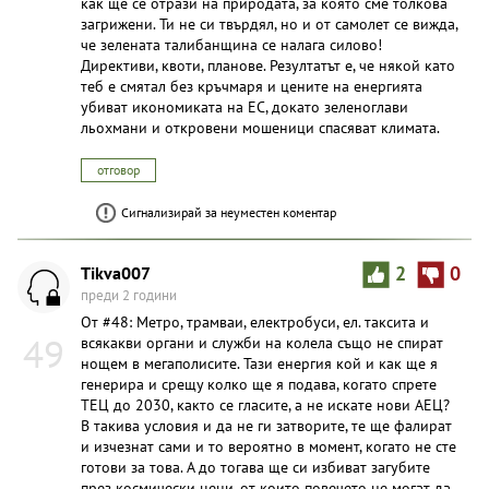
как ще се отрази на природата, за която сме толкова
загрижени. Ти не си твърдял, но и от самолет се вижда,
че зелената талибанщина се налага силово!
Директиви, квоти, планове. Резултатът е, че някой като
теб е смятал без кръчмаря и цените на енергията
убиват икономиката на ЕС, докато зеленоглави
льохмани и откровени мошеници спасяват климата.
отговор
Сигнализирай за неуместен коментар
Tikva007
2
0
преди 2 години
От #48: Метро, трамваи, електробуси, ел. таксита и
49
всякакви органи и служби на колела също не спират
нощем в мегаполисите. Тази енергия кой и как ще я
генерира и срещу колко ще я подава, когато спрете
ТЕЦ до 2030, както се гласите, а не искате нови АЕЦ?
В такива условия и да не ги затворите, те ще фалират
и изчезнат сами и то вероятно в момент, когато не сте
готови за това. А до тогава ще си избиват загубите
през космически цени, от които повечето не могат да