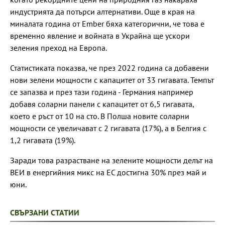
индустрията да потърси алтернативи. Още в края на
миналата година от Ember бяха категорични, че това е
временно явление и войната в Украйна ще ускори
зеления преход на Европа.
Статистиката показва, че през 2022 година са добавени
нови зелени мощности с капацитет от 33 гигавата. Темпът
се запазва и през тази година - Германия например
добавя соларни панели с капацитет от 6,5 гигавата,
което е ръст от 10 на сто. В Полша новите соларни
мощности се увеличават с 2 гигавата (17%), а в Белгия с
1,2 гигавата (19%).
Заради това разрастване на зелените мощности делът на
ВЕИ в енергийния микс на ЕС достигна 30% през май и
юни.
СВЪРЗАНИ СТАТИИ