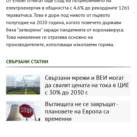
От Ember отчитат още спад на потреблението на
електроенергия в общността с 4,6% до рекордните 1261
тераватчаса. Това е дори под нивото от първото
полугодие на 2020 година, когато повечето държави
бяха "затворени" заради пандемията от коронавируса.
Това намаление се отразява основно на
производителите, използващи изкопаеми горива.
СВЪРЗАНИ СТАТИИ
Свързани мрежи и ВЕИ могат
да свалят цената на тока в ЦИЕ
с 30% до 2030 г.
Въглищата не се завръщат -
плановете на Европа са
временни