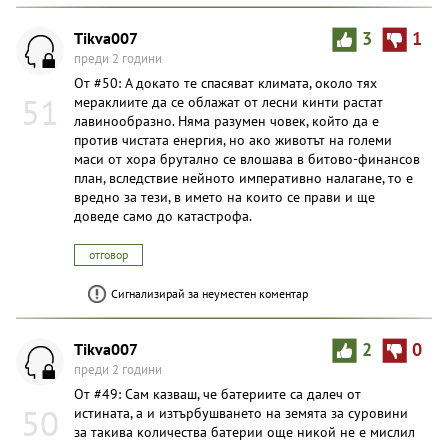
Tikva007
3
1
преди 2 години
От #50: А докато те спасяват климата, около тях
51
мераклиите да се облажат от лесни кинти растат
лавинообразно. Няма разумен човек, който да е
против чистата енергия, но ако животът на големи
маси от хора брутално се влошава в битово-финансов
план, вследствие нейното императивно налагане, то е
вредно за тези, в името на които се прави и ще
доведе само до катастрофа.
отговор
Сигнализирай за неуместен коментар
Tikva007
2
0
преди 2 години
От #49: Сам казваш, че батериите са далеч от
50
истината, а и изтърбушването на земята за суровини
за такива количества батерии още никой не е мислил