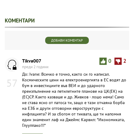
КОМЕНТАРИ
ДОБАВИ КОМЕНТАР
Tikva007
0
2
преди 2 години
До: Ivane: Всичко е точно, както си го написал.
57
Космическите цени на електроенергията в ЕС водят до
бум в инвестициите във ВЕИ и до ударното
преизпълнение на петилетните планове на ЦК(ЕК) на
(ЕС)СР. Както казваше и др. Живков - лошо нема! Само
не става ясно от патоса ти, защо е тази отчаяна борба
на ЕЗБ и други отговорни евроструктури с
инфлацията? И за сбогом от тиквата, ще ти напомня
един знаменит лаф на Джеймс Карвил: *Икономиката,
Глууппако!!!*