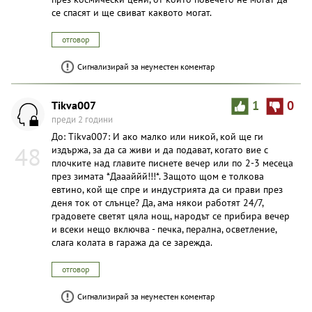
се спасят и ще свиват каквото могат.
отговор
Сигнализирай за неуместен коментар
Tikva007
1
0
преди 2 години
До: Tikva007: И ако малко или никой, кой ще ги
48
издържа, за да са живи и да подават, когато вие с
плочките над главите писнете вечер или по 2-3 месеца
през зимата *Даааййй!!!*. Защото щом е толкова
евтино, кой ще спре и индустрията да си прави през
деня ток от слънце? Да, ама някои работят 24/7,
градовете светят цяла нощ, народът се прибира вечер
и всеки нещо включва - печка, перална, осветление,
слага колата в гаража да се зарежда.
отговор
Сигнализирай за неуместен коментар