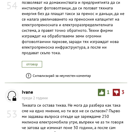
54
позволяват на домакинствата и предприятията да си
инсталират фотоволтаици, да си ползват тяхната
енергия без да плащат такси за пренос и данъци, да не
се налага увеличаването на преносния капацитет на
електропреносната и електроразпределителната
система, а правят точно обратното. Техни фирми
изграждат на обработваеми земи огромни
фотоволтаични паркове, заради тях изграждат нова
електропреносна инфраструктура, а после ни
продават скъпо тока.
отговор
Сигнализирай за неуместен коментар
Ivane
1
3
преди 2 години
Тиквата си остава тиква. Не мога да разбера как така
53
сме на едно мнение, но ти все не си съгласен? Първо
ми задаваш въпроса откъде ще зареждаме 250
милиона електромобила утре, въпреки че аз ти говоря
че затова ще изминат поне 30 години, а после сам