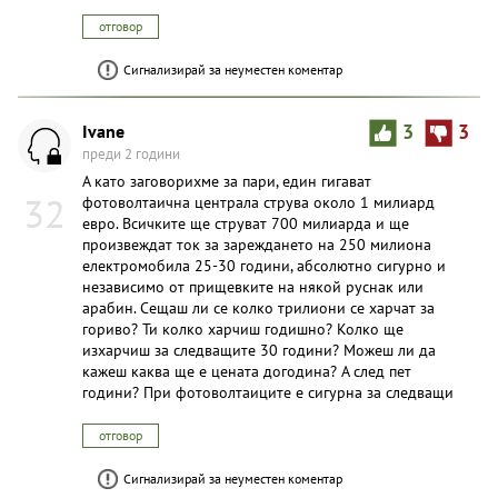
отговор
Сигнализирай за неуместен коментар
Ivane
3
3
преди 2 години
А като заговорихме за пари, един гигават
32
фотоволтаична централа струва около 1 милиард
евро. Всичките ще струват 700 милиарда и ще
произвеждат ток за зареждането на 250 милиона
електромобила 25-30 години, абсолютно сигурно и
независимо от прищевките на някой руснак или
арабин. Сещаш ли се колко трилиони се харчат за
гориво? Ти колко харчиш годишно? Колко ще
изхарчиш за следващите 30 години? Можеш ли да
кажеш каква ще е цената догодина? А след пет
години? При фотоволтаиците е сигурна за следващи
отговор
Сигнализирай за неуместен коментар