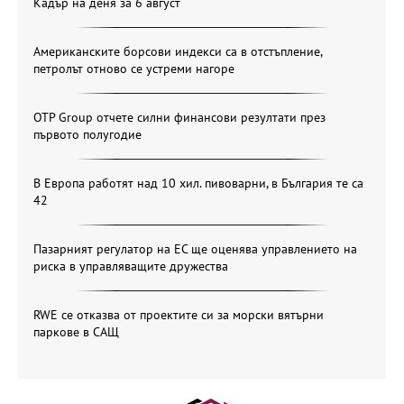
Кадър на деня за 6 август
Американските борсови индекси са в отстъпление,
петролът отново се устреми нагоре
OTP Group отчете силни финансови резултати през
първото полугодие
В Европа работят над 10 хил. пивоварни, в България те са
42
Пазарният регулатор на ЕС ще оценява управлението на
риска в управляващите дружества
RWE се отказва от проектите си за морски вятърни
паркове в САЩ