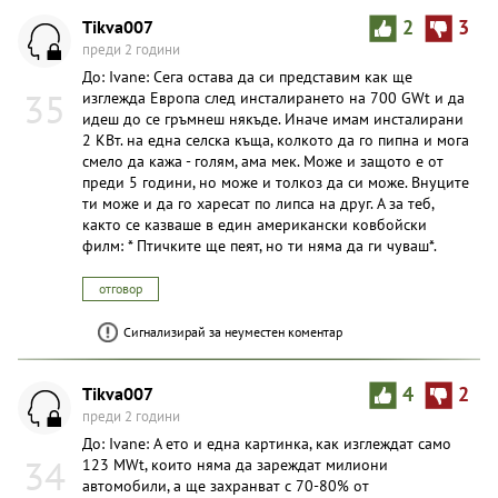
Tikva007
2
3
преди 2 години
До: Ivane: Сега остава да си представим как ще
35
изглежда Европа след инсталирането на 700 GWt и да
идеш до се гръмнеш някъде. Иначе имам инсталирани
2 КВт. на една селска къща, колкото да го пипна и мога
смело да кажа - голям, ама мек. Може и защото е от
преди 5 години, но може и толкоз да си може. Внуците
ти може и да го харесат по липса на друг. А за теб,
както се казваше в един американски ковбойски
филм: * Птичките ще пеят, но ти няма да ги чуваш*.
отговор
Сигнализирай за неуместен коментар
Tikva007
4
2
преди 2 години
До: Ivane: А ето и една картинка, как изглеждат само
34
123 MWt, които няма да зареждат милиони
автомобили, а ще захранват с 70-80% от