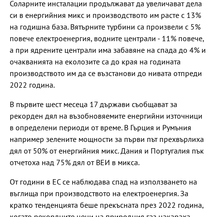
Соларните инсталации продължават да увеличават дела
си в енергийния микс и производството им расте с 13%
на годишна база. Вятърните турбини са произвели с 5%
повече електроенергия, водните централи - 11% повече,
а при ядрените централи има забавяне на спада до 4% и
очакванията на еколозите са до края на годината
производството им да се възстанови до нивата отпреди
2022 година.
В първите шест месеца 17 държави съобщават за
рекорден дял на възобновяемите енергийни източници
в определени периоди от време. В Гърция и Румъния
например зелените мощности за първи път прехвърлиха
дял от 50% от енергийния микс. Дания и Португалия пък
отчетоха над 75% дял от ВЕИ в микса.
От години в ЕС се наблюдава спад на използването на
въглища при производството на електроенергия. За
кратко тенденцията беше прекъсната през 2022 година,
когато рекордните цени на природния газ накараха