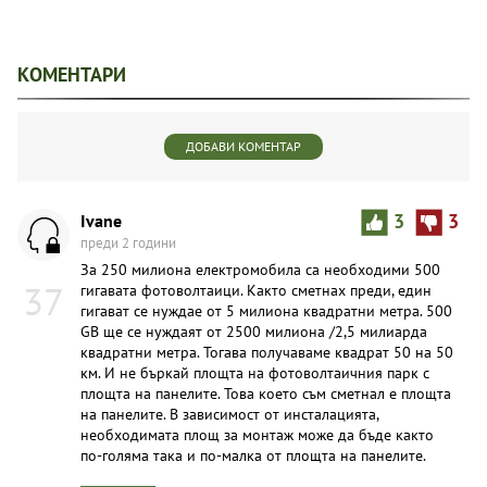
КОМЕНТАРИ
ДОБАВИ КОМЕНТАР
Ivane
3
3
преди 2 години
За 250 милиона електромобила са необходими 500
37
гигавата фотоволтаици. Както сметнах преди, един
гигават се нуждае от 5 милиона квадратни метра. 500
GB ще се нуждаят от 2500 милиона /2,5 милиарда
квадратни метра. Тогава получаваме квадрат 50 на 50
км. И не бъркай площта на фотоволтаичния парк с
площта на панелите. Това което съм сметнал е площта
на панелите. В зависимост от инсталацията,
необходимата площ за монтаж може да бъде както
по-голяма така и по-малка от площта на панелите.