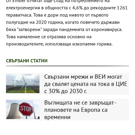
От Ember отчитат още спад на потреблението на
електроенергия в общността с 4,6% до рекордните 1261
тераватчаса. Това е дори под нивото от първото
полугодие на 2020 година, когато повечето държави
бяха "затворени" заради пандемията от коронавируса.
Това намаление се отразява основно на
производителите, използващи изкопаеми горива.
СВЪРЗАНИ СТАТИИ
Свързани мрежи и ВЕИ могат
да свалят цената на тока в ЦИЕ
с 30% до 2030 г.
Въглищата не се завръщат -
плановете на Европа са
временни