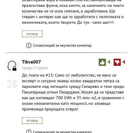
празноглава фукна, иска кинти, за наличието на чиито
количества не се иска смятане, а заработване. Ще
гледам с интерес как ще ги заработите с политиката и
икономиката, които творите. До тук - само шиттт
отговор
Сигнализирай за неуместен коментар
Tikva007
4
4
преди 2 години
До: Ivane на #23: Само от любопитство, че явно си
28
експерт и сигурно знаеш: колко квадратни метра са
парковете над летището срещу Сепарево и тези преди
Панагюрище откъм Пазарджик. Искам да си представя
как ще изглеждат 700 GWt и 35 млн. м2, в сравнение с
онази незначителна като мощност, но зловещо
променяща природата отврат.
отговор
Сигнализирай за неуместен коментар