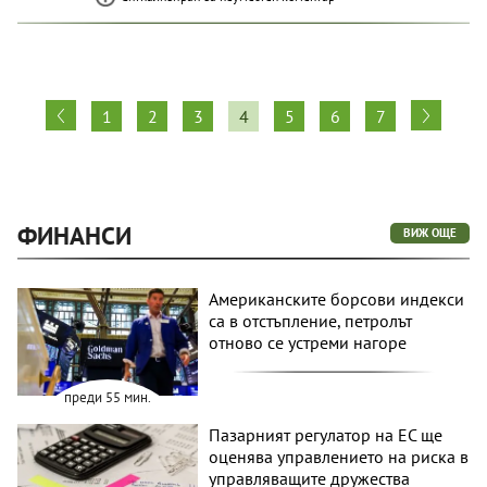
1
2
3
4
5
6
7
ФИНАНСИ
ВИЖ ОЩЕ
Американските борсови индекси
са в отстъпление, петролът
отново се устреми нагоре
преди 55 мин.
Пазарният регулатор на ЕС ще
оценява управлението на риска в
управляващите дружества