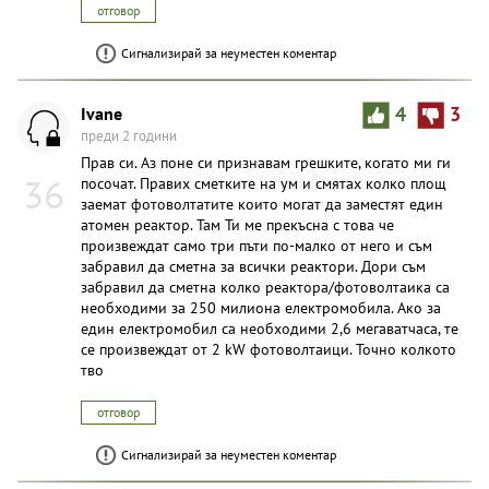
отговор
Сигнализирай за неуместен коментар
Ivane
4
3
преди 2 години
Прав си. Аз поне си признавам грешките, когато ми ги
36
посочат. Правих сметките на ум и смятах колко площ
заемат фотоволтатите които могат да заместят един
атомен реактор. Там Ти ме прекъсна с това че
произвеждат само три пъти по-малко от него и съм
забравил да сметна за всички реактори. Дори съм
забравил да сметна колко реактора/фотоволтаика са
необходими за 250 милиона електромобила. Ако за
един електромобил са необходими 2,6 мегаватчаса, те
се произвеждат от 2 kW фотоволтаици. Точно колкото
тво
отговор
Сигнализирай за неуместен коментар