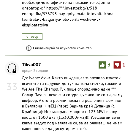
необходимото офисите на накакви телефонни
оператори: * https://***.investor.bg/a/518-
energetika/376795-nay-golyamata-fotovoltaichna-
tsentrala-v-balgariya-fets-verila-veche-e-v-
eksploatatsiya
отговор
Сигнализирай за неуместен коментар
Tikva007
3
1
преди 2 години
До: Ivane: Ахъм. Както виждаш, аз търпеливо изчетох
33
всичките ти надувки до тук на тема сметки, тиккви и
We Are The Champs. Тук пише спорадично един ***
Солар Пауър - вече съм сигурен, че ако не си ти, си му
шофьор. А ето и реални числа на реаленият шомпион
в България - ФвЕЦ (парк) Верила край Дупница (с.
Крайници): Инсталирана мощност: 123 MWt върху
площ от 1300 дка. (1,330,000.- м2)!!! Усещаш ли вече
какъв въздух под налягане си, за да очакваш, че имам
какво повече да дискутирам с теб.