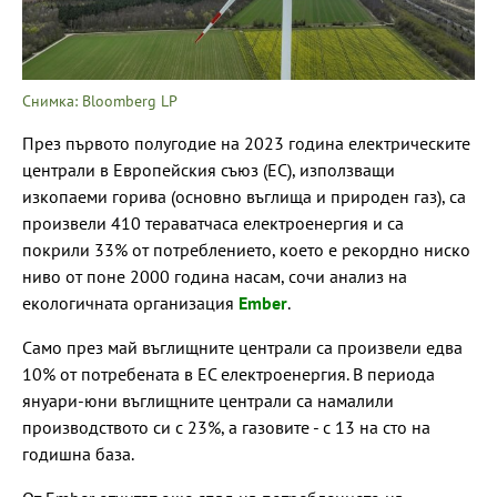
Снимка: Bloomberg LP
През първото полугодие на 2023 година електрическите
централи в Европейския съюз (ЕС), използващи
изкопаеми горива (основно въглища и природен газ), са
произвели 410 тераватчаса електроенергия и са
покрили 33% от потреблението, което е рекордно ниско
ниво от поне 2000 година насам, сочи анализ на
екологичната организация
Ember
.
Само през май въглищните централи са произвели едва
10% от потребената в ЕС електроенергия. В периода
януари-юни въглищните централи са намалили
производството си с 23%, а газовите - с 13 на сто на
годишна база.