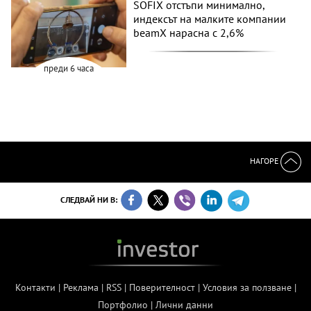
SOFIX отстъпи минимално,
индексът на малките компании
beamX нарасна с 2,6%
преди 6 часа
НАГОРЕ
СЛЕДВАЙ НИ В:
Контакти
|
Реклама
|
RSS
|
Поверителност
|
Условия за ползване
|
Портфолио
|
Лични данни