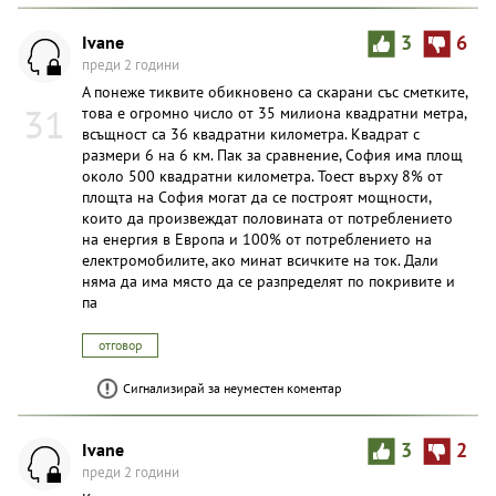
Ivane
3
6
преди 2 години
А понеже тиквите обикновено са скарани със сметките,
31
това е огромно число от 35 милиона квадратни метра,
всъщност са 36 квадратни километра. Квадрат с
размери 6 на 6 км. Пак за сравнение, София има площ
около 500 квадратни километра. Тоест върху 8% от
площта на София могат да се построят мощности,
които да произвеждат половината от потреблението
на енергия в Европа и 100% от потреблението на
електромобилите, ако минат всичките на ток. Дали
няма да има място да се разпределят по покривите и
па
отговор
Сигнализирай за неуместен коментар
Ivane
3
2
преди 2 години