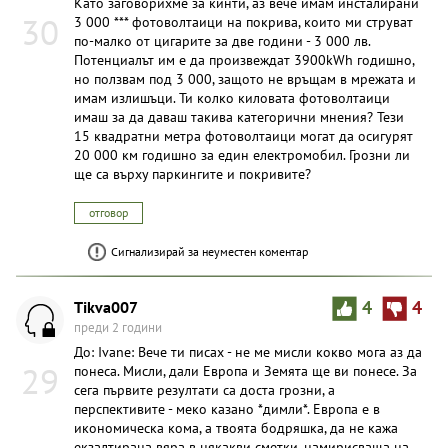
Като заговорихме за кинти, аз вече имам инсталирани
30
3 000 *** фотоволтаици на покрива, които ми струват
по-малко от цигарите за две години - 3 000 лв.
Потенциалът им е да произвеждат 3900kWh годишно,
но ползвам под 3 000, защото не връщам в мрежата и
имам излишъци. Ти колко киловата фотоволтаици
имаш за да даваш такива категорични мнения? Тези
15 квадратни метра фотоволтаици могат да осигурят
20 000 км годишно за един електромобил. Грозни ли
ще са върху паркингите и покривите?
отговор
Сигнализирай за неуместен коментар
Tikva007
4
4
преди 2 години
До: Ivane: Вече ти писах - не ме мисли кокво мога аз да
29
понеса. Мисли, дали Европа и Земята ще ви понесе. За
сега първите резултати са доста грозни, а
перспективите - меко казано *димли*. Европа е в
икономическа кома, а твоята бодряшка, да не кажа
екзалтирана вяра в някакви сметки, намирисваща на