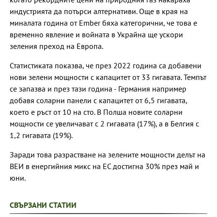
индустрията да потърси алтернативи. Още в края на
миналата година от Ember бяха категорични, че това е
временно явление и войната в Украйна ще ускори
зеления преход на Европа.
Статистиката показва, че през 2022 година са добавени
нови зелени мощности с капацитет от 33 гигавата. Темпът
се запазва и през тази година - Германия например
добавя соларни панели с капацитет от 6,5 гигавата,
което е ръст от 10 на сто. В Полша новите соларни
мощности се увеличават с 2 гигавата (17%), а в Белгия с
1,2 гигавата (19%).
Заради това разрастване на зелените мощности делът на
ВЕИ в енергийния микс на ЕС достигна 30% през май и
юни.
СВЪРЗАНИ СТАТИИ