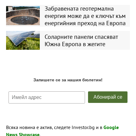
Забравената геотермална
енергия може да е ключът към
енергийния преход на Европа
Соларните панели спасяват
Южна Европа в жегите
Всяка новина е актив, следете Investor.bg и в
Google
News Showcase
.