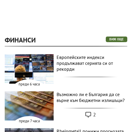
ФИНАНСИ
ВИЖ ОЩЕ
Европейските индекси
продължават серията си от
рекорди
преди 6 часа
Възможно ли е България да се
върне към бюджетни излишъци?
2
преди 7 часа
Rheinmetall понижи прогнозата