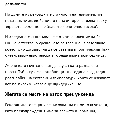
допълва той.
По думите му рекордните стойности на термометрите
показват, че „въздействието на тази гореща вълна върху
здравето вероятно ще бъде изключително високо“.
Изследването също така не е открило влияние на Ел
Ниньо, естествено срещащото се явление на затопляне,
което току-що започна да се развива в тропическия Тихи
океан, върху европейската гореща вълна тази седмица.
„Учени като мен започват да звучат като развалена
плоча. Публикуваме подобни цитати година след година,
реагирайки на екстремни температури, които се изкачват
все по-високо“, казва още Фридерике Ото.
Жегата се мести на изток през уикенда
Рекордните горещини се насочват на изток този уикенд,
като предупреждения има за времето в Германия,