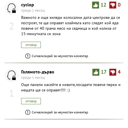
cyclop
12
0
преди 1 месец
Важното е още хиляди колосални дата-центрове да се
2
построят, те ще оправят клаймъта като следят кой яде
повече от 40 грама месо на седмица и кой излиза от
15-минутната си зона
отговор
Сигнализирай за неуместен коментар
Голямото-дърво
17
4
преди 1 месец
Още панели насейте в нивите,посадете повече перки и
1
нещата ще се оправят!!!! : )
отговор
Сигнализирай за неуместен коментар