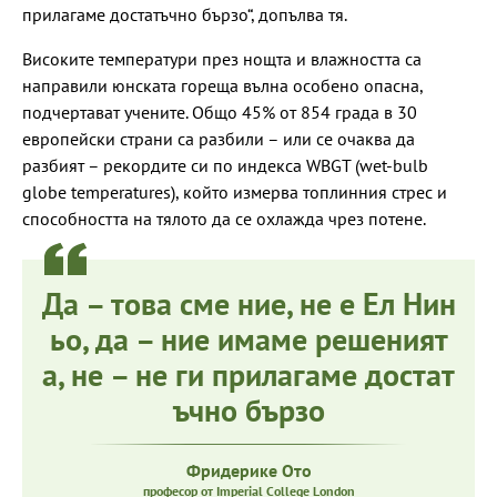
прилагаме достатъчно бързо“, допълва тя.
Високите температури през нощта и влажността са
направили юнската гореща вълна особено опасна,
подчертават учените. Общо 45% от 854 града в 30
европейски страни са разбили – или се очаква да
разбият – рекордите си по индекса WBGT (wet-bulb
globe temperatures), който измерва топлинния стрес и
способността на тялото да се охлажда чрез потене.
Да – това сме ние, не е Ел Нин
ьо, да – ние имаме решеният
а, не – не ги прилагаме достат
ъчно бързо
Фридерике Ото
професор от Imperial College London