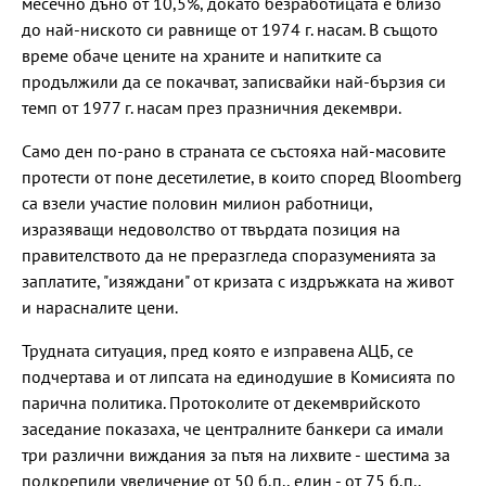
месечно дъно от 10,5%, докато безработицата е близо
до най-ниското си равнище от 1974 г. насам. В същото
време обаче цените на храните и напитките са
продължили да се покачват, записвайки най-бързия си
темп от 1977 г. насам през празничния декември.
Само ден по-рано в страната се състояха най-масовите
протести от поне десетилетие, в които според Bloomberg
са взели участие половин милион работници,
изразяващи недоволство от твърдата позиция на
правителството да не преразгледа споразуменията за
заплатите, "изяждани" от кризата с издръжката на живот
и нарасналите цени.
Трудната ситуация, пред която е изправена АЦБ, се
подчертава и от липсата на единодушие в Комисията по
парична политика. Протоколите от декемврийското
заседание показаха, че централните банкери са имали
три различни виждания за пътя на лихвите - шестима за
подкрепили увеличение от 50 б.п., един - от 75 б.п.,