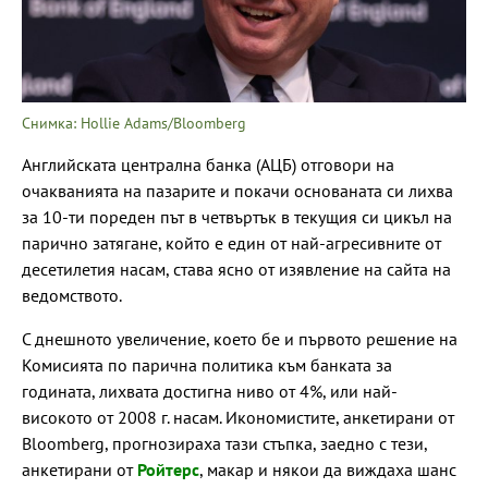
Снимка: Hollie Adams/Bloomberg
Английската централна банка (АЦБ) отговори на
очакванията на пазарите и покачи основаната си лихва
за 10-ти пореден път в четвъртък в текущия си цикъл на
парично затягане, който е един от най-агресивните от
десетилетия насам, става ясно от изявление на сайта на
ведомството.
С днешното увеличение, което бе и първото решение на
Комисията по парична политика към банката за
годината, лихвата достигна ниво от 4%, или най-
високото от 2008 г. насам. Икономистите, анкетирани от
Bloomberg, прогнозираха тази стъпка, заедно с тези,
анкетирани от
Ройтерс
, макар и някои да виждаха шанс