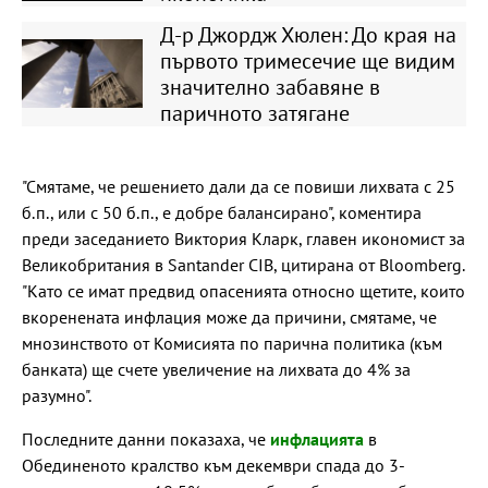
Д-р Джордж Хюлен: До края на
първото тримесечие ще видим
значително забавяне в
паричното затягане
"Смятаме, че решението дали да се повиши лихвата с 25
б.п., или с 50 б.п., е добре балансирано", коментира
преди заседанието Виктория Кларк, главен икономист за
Великобритания в Santander CIB, цитирана от Bloomberg.
"Като се имат предвид опасенията относно щетите, които
вкоренената инфлация може да причини, смятаме, че
мнозинството от Комисията по парична политика (към
банката) ще счете увеличение на лихвата до 4% за
разумно".
Последните данни показаха, че
инфлацията
в
Обединеното кралство към декември спада до 3-