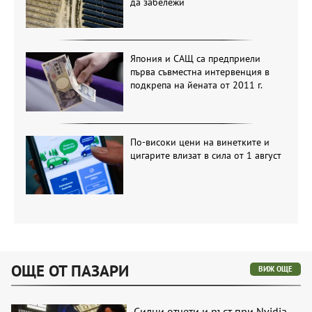
да забележи
Япония и САЩ са предприели
първа съвместна интервенция в
подкрепа на йената от 2011 г.
По-високи цени на винетките и
цигарите влизат в сила от 1 август
ОЩЕ ОТ ПАЗАРИ
ВИЖ ОЩЕ
Силни отчети и ръст при Nvidia