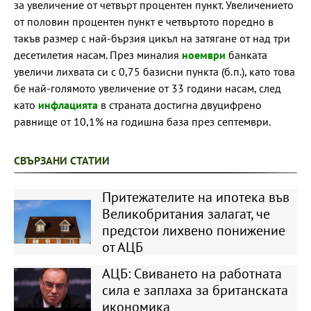
за увеличение от четвърт процентен пункт. Увеличението
от половин процентен пункт е четвъртото поредно в
такъв размер с най-бързия цикъл на затягане от над три
десетилетия насам. През миналия
ноември
банката
увеличи лихвата си с 0,75 базисни пункта (б.п.), като това
бе най-голямото увеличение от 33 години насам, след
като
инфлацията
в страната достигна двуцифрено
равнище от 10,1% на годишна база през септември.
СВЪРЗАНИ СТАТИИ
Притежателите на ипотека във
Великобритания залагат, че
предстои лихвено понижение
от АЦБ
АЦБ: Свиването на работната
сила е заплаха за британската
икономика