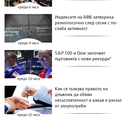
преди 6 часа
Индексите на БФБ затвориха
разнопосочно след сесия с по-
слаба активност
преди 9 часа
S&P 500 и Dow започват
търговията с нови рекорди*
преди 10 часа
Как се тълкува правото на
длъжник да обяви
несъстоятелност и какъв е рискът
от злоупотреби
преди 10 часа