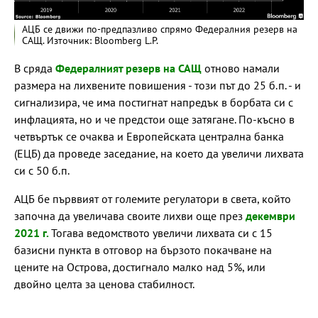
АЦБ се движи по-предпазливо спрямо Федералния резерв на
САЩ. Източник: Bloomberg L.P.
В сряда
Федералният резерв на САЩ
отново намали
размера на лихвените повишения - този път до 25 б.п. - и
сигнализира, че има постигнат напредък в борбата си с
инфлацията, но и че предстои още затягане. По-късно в
четвъртък се очаква и Европейската централна банка
(ЕЦБ) да проведе заседание, на което да увеличи лихвата
си с 50 б.п.
АЦБ бе първвият от големите регулатори в света, който
започна да увеличава своите лихви още през
декември
2021 г.
Тогава ведомството увеличи лихвата си с 15
базисни пункта в отговор на бързото покачване на
цените на Острова, достигнало малко над 5%, или
двойно целта за ценова стабилност.