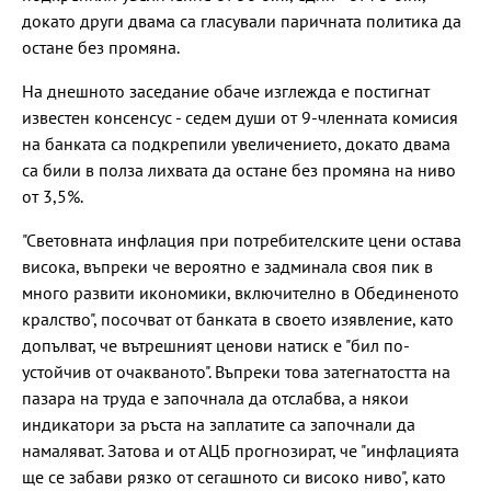
докато други двама са гласували паричната политика да
остане без промяна.
На днешното заседание обаче изглежда е постигнат
известен консенсус - седем души от 9-членната комисия
на банката са подкрепили увеличението, докато двама
са били в полза лихвата да остане без промяна на ниво
от 3,5%.
"Световната инфлация при потребителските цени остава
висока, въпреки че вероятно е задминала своя пик в
много развити икономики, включително в Обединеното
кралство", посочват от банката в своето изявление, като
допълват, че вътрешният ценови натиск е "бил по-
устойчив от очакваното". Въпреки това затегнатостта на
пазара на труда е започнала да отслабва, а някои
индикатори за ръста на заплатите са започнали да
намаляват. Затова и от АЦБ прогнозират, че "инфлацията
ще се забави рязко от сегашното си високо ниво", като