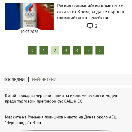
Руският олимпийски комитет се
отказа от Крим, за да се върне в
олимпийското семейство
2
10.07.2026
1
2
3
4
5
ПОСЛЕДНИ
НАЙ-ЧЕТЕНИ
Китай прокарва червени линии за икономическия си модел
преди търговски преговори със САЩ и ЕС
Мерките на Румъния повишиха нивото на Дунав около АЕЦ
"Черна вода" с 4 см