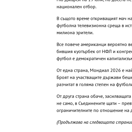
национален отбор.
В същото време откриващият мач н
футболна телевизионна среща в исто
милиона зрители.
Все повече американци вероятно веч
бившия куотърбек от НФЛ и конгрес
футбол е демократичен капитализъм,
От една страна, Мондиал 2026 е на
Броят на участващите държави беше
разчитат в голяма степен на футбол
От друга страна обаче, засилващата
не само, в Съединените щати – пре
ограничителните по отношение на д
(Продължава на следващата страни