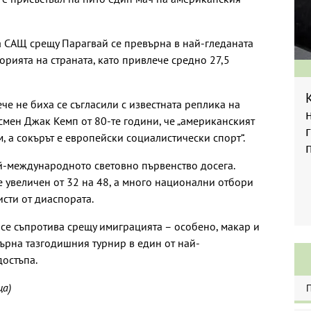
а САЩ срещу Парагвай се превърна в най-гледаната
рията на страната, като привлече средно 27,5
е не биха се съгласили с известната реплика на
мен Джак Кемп от 80-те години, че „американският
 а сокърът е европейски социалистически спорт“.
й-международното световно първенство досега.
 увеличен от 32 на 48, а много национални отбори
исти от диаспората.
 се съпротива срещу имиграцията – особено, макар и
върна тазгодишния турнир в един от най-
остъпа.
ца)