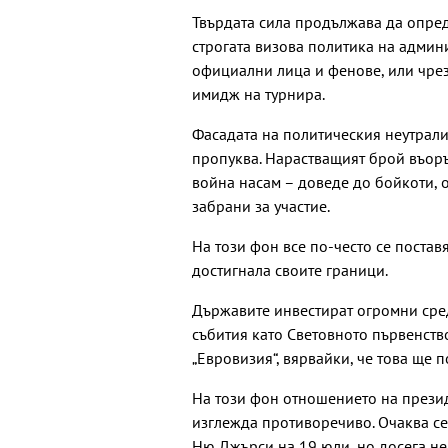
Твърдата сила продължава да опред
строгата визова политика на админ
официални лица и фенове, или чре
имидж на турнира.
Фасадата на политическия неутралит
пропуква. Нарастващият брой въоръ
война насам – доведе до бойкоти, 
забрани за участие.
На този фон все по-често се постав
достигнала своите граници.
Държавите инвестират огромни сред
събития като Световното първенств
„Евровизия“, вярвайки, че това ще
На този фон отношението на през
изглежда противоречиво. Очаква се
Ню Джърси на 19 юли, но досега не