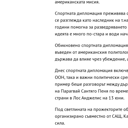
американската мисия.
Спортната дипломация преживява св
се разглежда като наследник на т.на
години помогна за разведряването
идеята е много по-стара и води на
Обикновено спортната дипломация с
въведен от американския политоло
държава да влияе чрез убеждение, а
Днес спортната дипломация включв
ООН, така и важни политически сре
пример беше разговорът между дър
на Парагвай Сантяго Пеня по време
страни в Лос Анджелис на 13 юни.
Под светлината на прожекторите об
организирано съвместно от САЩ, Ка
сила.