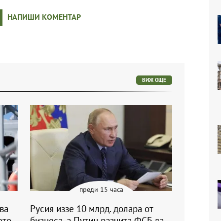
НАПИШИ КОМЕНТАР
ВИЖ ОЩЕ
преди 15 часа
ва
Русия иззе 10 млрд. долара от
ото
бизнеса, а Путин разчита ФСБ да