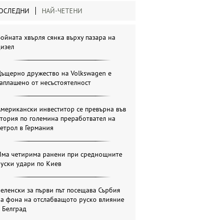
ОСЛЕДНИ
НАЙ-ЧЕТЕНИ
ойната хвърля сянка върху пазара на
дизел
Дъщерно дружество на Volkswagen е
аплашено от несъстоятелност
мерикански инвеститор се превърна във
тория по големина преработвател на
етрол в Германия
Има четирима ранени при среднощните
уски удари по Киев
еленски за първи път посещава Сърбия
на фона на отслабващото руско влияние
 Белград