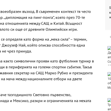
Г
оеобразен възход. В съвременен контекст тя често
к
р. „дипломация на пинг-понга“, която през 70-те
 на отношенията между САЩ и Китай. Всъщност
чалото си още от древните Олимпийски игри.
е определя като форма на „мека сила“ – термин,
г Джоузеф Най, който описва способността една
DARA и Орлин Павлов
 не чрез принуда.
ще пеят за варненци
на празника на града
а както символични прояви като футболния турнир в
щи в периферията на големи спортни събития. Такъв
жавния секретар на САЩ Марко Рубио и президента
Аварии оставят без
 на мача между националните отбори на двете
вода стотици
варненци
аче тазгодишното Световно първенство,
нада и Мексико, разкри и ограниченията на меката
Европа бележи ръст
на случаите на
западнонилска треска