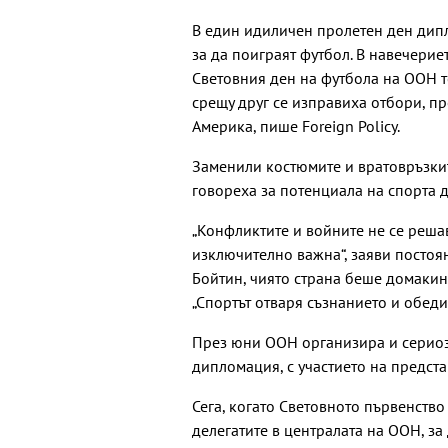
В един идиличен пролетен ден дипл
за да поиграят футбол. В навечерие
Световния ден на футбола на ООН т
срещу друг се изправиха отбори, п
Америка, пише Foreign Policy.
Заменили костюмите и вратовръзкит
говореха за потенциала на спорта 
„Конфликтите и войните не се реша
изключително важна“, заяви постоя
Бойтин, чиято страна беше домакин
„Спортът отваря съзнанието и обеди
През юни ООН организира и сериоз
дипломация, с участието на предст
Сега, когато Световното първенство 
делегатите в централата на ООН, за