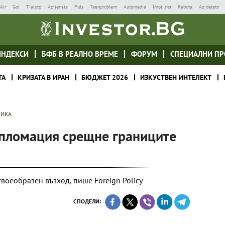
Air
Gol
Tialoto
Az-jenata
Puls
Teenproblem
Automedia
Imoti.net
Rabota
Az-deteto
ИНДЕКСИ
БФБ В РЕАЛНО ВРЕМЕ
ФОРУМ
СПЕЦИАЛНИ ПР
ТА
КРИЗАТА В ИРАН
БЮДЖЕТ 2026
ИЗКУСТВЕН ИНТЕЛЕКТ
ТИКА
ипломация срещне границите
оеобразен възход, пише Foreign Policy
СПОДЕЛИ: