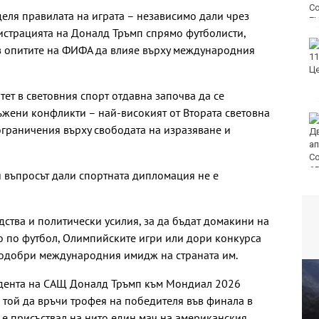
еля правилата на играта – независимо дали чрез
истрацията на Доналд Тръмп спрямо футболисти,
Фестивал на етносите
з опитите на ФИФА да влияе върху международния
завладява Варна днес
и утре
ет в световния спорт отдавна започва да се
жени конфликти – най-високият от Втората световна
30 души са
ограничения върху свободата на изразяване и
пострадали при
катастрофи у нас за
последните 24 часа
я въпросът дали спортната дипломация не е
ства и политически усилия, за да бъдат домакини на
о по футбол, Олимпийските игри или дори конкурса
 подобри международния имидж на страната им.
идента на САЩ Доналд Тръмп към Мондиал 2026
 той да връчи трофея на победителя във финала в
 е присъствал на нито един мач на американския