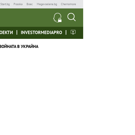
Start.bg
Posoka
Boec
Megavselena.bg
Chernomore
ОЕКТИ
INVESTORMEDIAPRO
ВОЙНАТА В УКРАЙНА