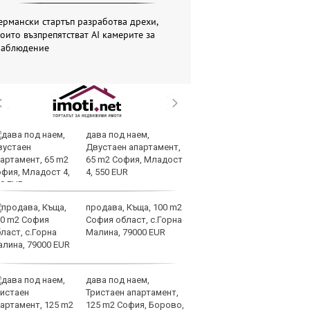
ермански стартъп разработва дрехи,
оито възпрепятстват AI камерите за
наблюдение
дава под наем,
AI
Двустаен апартамент,
за
65 m2 София, Младост
с
4, 550 EUR
к
продава, Къща, 100 m2
ОА
София област, с.Горна
св
Малина, 79000 EUR
сл
О
дава под наем,
За
Тристаен апартамент,
на
125 m2 София, Борово,
ус