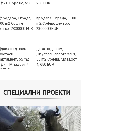
950 EUR
продава, Сграда, 1100
И
m2 София, Център,
гр
2300000 EUR
Ит
ми
дава под наем,
Op
Двустаен апартамент,
ра
55 m2 София, Младост
м
4, 650 EUR
оп
сигурността
СПЕЦИАЛНИ ПРОЕКТИ