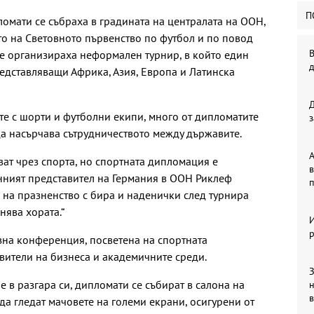
П
омати се събраха в градината на централата на ООН,
то на Световното първенство по футбол и по повод
В
е организираха неформален турнир, в който един
редставляващи Африка, Азия, Европа и Латинска
е с шорти и футболни екипи, много от дипломатите
з
да насърчава сътрудничеството между държавите.
А
ват чрез спорта, но спортната дипломация е
в
нният представител на Германия в ООН Риклеф
п
 на празненство с бира и наденички след турнира
нява хората.“
р
на конференция, посветена на спортната
авители на бизнеса и академичните среди.
З
е в разгара си, дипломати се събират в салона на
в
 да гледат мачовете на големи екрани, осигурени от