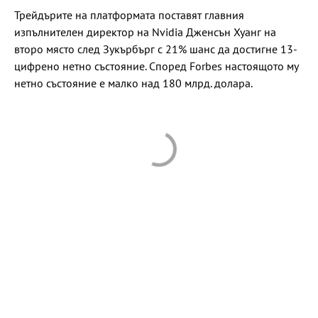
Трейдърите на платформата поставят главния
изпълнителен директор на Nvidia Дженсън Хуанг на
второ място след Зукърбърг с 21% шанс да достигне 13-
цифрено нетно състояние. Според Forbes настоящото му
нетно състояние е малко над 180 млрд. долара.