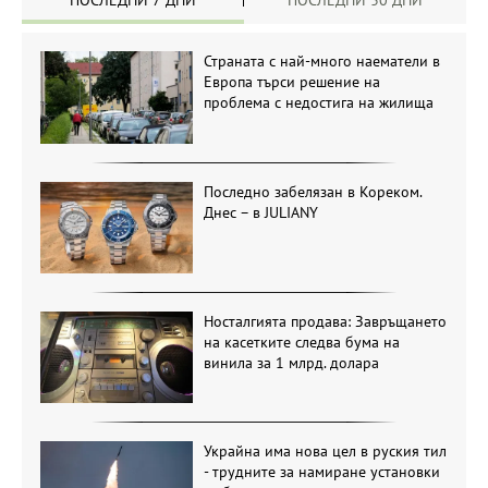
ПОСЛЕДНИ 7 ДНИ
ПОСЛЕДНИ 30 ДНИ
Страната с най-много наематели в
Европа търси решение на
проблема с недостига на жилища
Последно забелязан в Кореком.
Днес – в JULIANY
Носталгията продава: Завръщането
на касетките следва бума на
винила за 1 млрд. долара
Украйна има нова цел в руския тил
- трудните за намиране установки