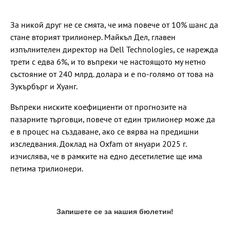
За никой друг не се смята, че има повече от 10% шанс да
стане вторият трилионер. Майкъл Дел, главен
изпълнителен директор на Dell Technologies, се нарежда
трети с едва 6%, и то въпреки че настоящото му нетно
състояние от 240 млрд. долара и е по-голямо от това на
Зукърбърг и Хуанг.
Въпреки ниските коефициенти от прогнозите на
пазарните търговци, повече от един трилионер може да
е в процес на създаване, ако се вярва на предишни
изследвания. Доклад на Oxfam от януари 2025 г.
изчислява, че в рамките на едно десетилетие ще има
петима трилионери.