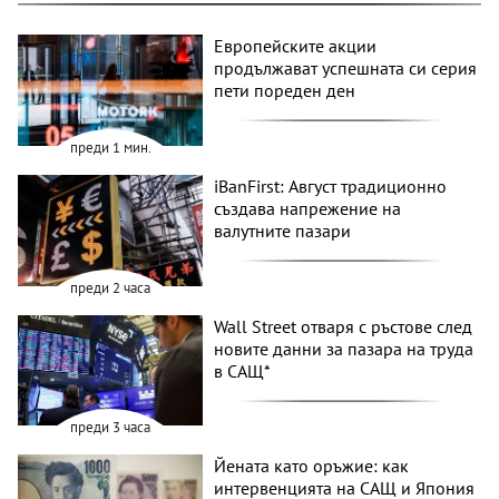
Европейските акции
продължават успешната си серия
пети пореден ден
преди 1 мин.
iBanFirst: Август традиционно
създава напрежение на
валутните пазари
преди 2 часа
Wall Street отваря с ръстове след
новите данни за пазара на труда
в САЩ*
преди 3 часа
Йената като оръжие: как
интервенцията на САЩ и Япония