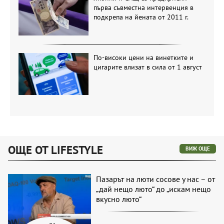
първа съвместна интервенция в
подкрепа на йената от 2011 г.
По-високи цени на винетките и
цигарите влизат в сила от 1 август
ОЩЕ ОТ LIFESTYLE
ВИЖ ОЩЕ
Пазарът на люти сосове у нас – от
„дай нещо люто“ до „искам нещо
вкусно люто“