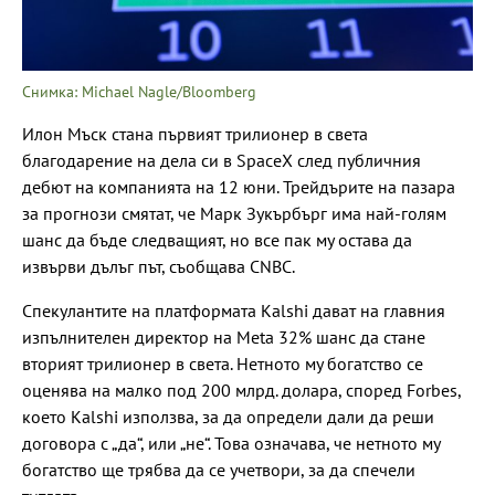
Снимка: Michael Nagle/Bloomberg
Илон Мъск стана първият трилионер в света
благодарение на дела си в SpaceX след публичния
дебют на компанията на 12 юни. Трейдърите на пазара
за прогнози смятат, че Марк Зукърбърг има най-голям
шанс да бъде следващият, но все пак му остава да
извърви дълъг път, съобщава CNBC.
Спекулантите на платформата Kalshi дават на главния
изпълнителен директор на Meta 32% шанс да стане
вторият трилионер в света. Нетното му богатство се
оценява на малко под 200 млрд. долара, според Forbes,
което Kalshi използва, за да определи дали да реши
договора с „да“, или „не“. Това означава, че нетното му
богатство ще трябва да се учетвори, за да спечели