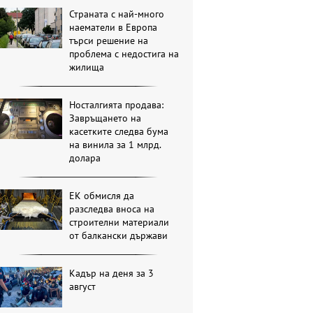
Страната с най-много
наематели в Европа
търси решение на
проблема с недостига на
жилища
Носталгията продава:
Завръщането на
касетките следва бума
на винила за 1 млрд.
долара
ЕК обмисля да
разследва вноса на
строителни материали
от балкански държави
Кадър на деня за 3
август