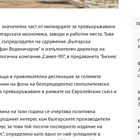
П
че значителна част от милиардите за превъоръжаване
лгарската икономика, заводи и работни места. Това
П
, съпредседател на сдружение „Българска
J
ефан Воденичаров“ и изпълнителен директор на
логична компания „Самел-90“, в предаването "Бизнес
Ф
„
с
ръща в привлекателна дестинация за големите
нии на фона на безпрецедентно геополитическо
 превъоръжаване в рамките на Европейския съюз и
К
вина на тази година се очертава позитивна
ародният интерес към българските производители
мус за това той посочи последното издание на
м
с
“, определено като едно от най-успешните в