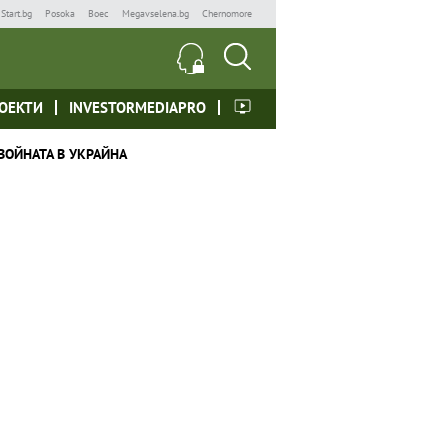
Start.bg
Posoka
Boec
Megavselena.bg
Chernomore
ОЕКТИ
INVESTORMEDIAPRO
ВОЙНАТА В УКРАЙНА