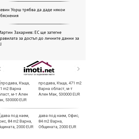
евин Уорш трябва да даде някои
обяснения
артин Захариев: ЕС ще затегне
равилата за достъп до личните данни за
I
продава, Къща, 471 m2
К
Варна област, м-т
л
Ален Мак, 530000 EUR
е
из
дава под наем, Офис,
Д
84 m2 Варна,
мо
Общината, 2000 EUR
в 