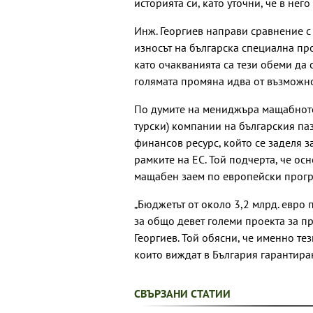
историята си, като уточни, че в не
Инж. Георгиев направи сравнение с
износът на българска специална пр
като очакванията са тези обеми да 
голямата промяна идва от възможно
По думите на мениджъра мащабното
турски) компании на българския паз
финансов ресурс, който се заделя 
рамките на ЕС. Той подчерта, че ос
мащабен заем по европейски прогр
„Бюджетът от около 3,2 млрд. евро
за общо девет големи проекта за п
Георгиев. Той обясни, че именно те
които виждат в България гарантира
СВЪРЗАНИ СТАТИИ