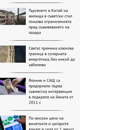
Търсенето в Китай на
жилища в съветски стил
показва ограниченията
пред съживяването на
пазара
Светът премина ключова
граница в соларната
енергетика, без никой да
забележи
Япония и САЩ са
предприели първа
съвместна интервенция
в подкрепа на йената от
2011 г.
По-високи цени на
винетките и цигарите
влизат в сила от 1 август