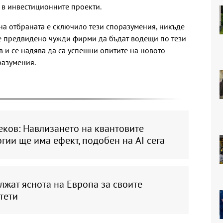
 в инвестиционните проекти.
 на отбраната е сключило тези споразумения, никъде
 е предвидено чужди фирми да бъдат водещи по тези
ев и се надява да са успешни опитите на новото
разумения.
еков: Навлизането на квантовите
гии ще има ефект, подобен на AI сега
жат яснота на Европа за своите
тети