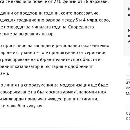
го са се включили повече от 230 фирми от 28 държави.
К
 данни от предходни години, които показват, че
одукция традиционно варира между 3 и 4 млрд. евро,
се потвърдят за миналата година. Според него
М
стите за вътрешния пазар.
п
A
 присъствие на западни и регионални (включително
ар не е случайно – то е продиктувано от сериозния
за разширяване на отбранителните способности в
новният катализатор в България е одобреният
ами.
Искат постоянно
задържане под
 по линия на споразумения за модернизация ще бъде
стража за петима
ревъоръжаване на българската армия“, напомни инж.
младежи след
зи милиарди привличат чуждестранните гиганти,
жестокия побой и убийство в Пловдив
н и мащабен купувач.
С огромен успех
завърши музикалния
конкурс „Бъди звезда“
във Варна