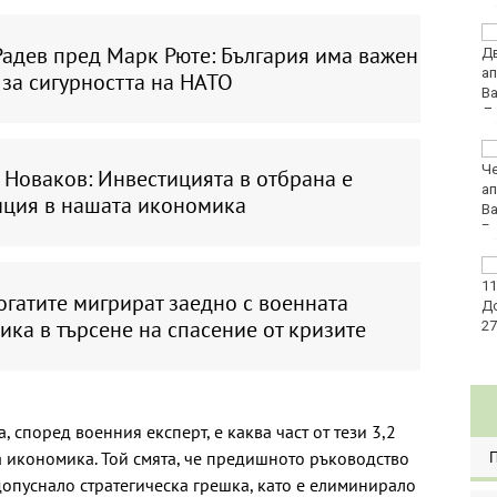
Футболен национал на
Радев пред Марк Рюте: България има важен
Уганда загина след
нападение
за сигурността на НАТО
Кръвният център във
Варна с кампания
 Новаков: Инвестицията в отбрана е
заедно с фолклорни
иция в нашата икономика
клубове
НАП: Всяко трето
проверено заведение
гатите мигрират заедно с военната
по Черноморието е с
ка в търсене на спасение от кризите
нарушения
 според военния експерт, е каква част от тези 3,2
та икономика. Той смята, че предишното ръководство
допуснало стратегическа грешка, като е елиминирало