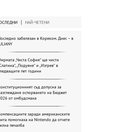
ОСЛЕДНИ
НАЙ-ЧЕТЕНИ
оследно забелязан в Кореком. Днес – в
ULIANY
ирмата „Чиста София“ ще чисти
Слатина“, „Подуяне“ и „Изгрев“ в
ледващите пет години
онституционният съд допусна за
разглеждане оспорването на Бюджет
2026 от омбудсмана
Компенсациите заради американските
ита помогнаха на Nintendo да отчете
илна печалба