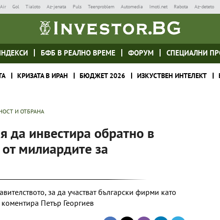
Air
Gol
Tialoto
Az-jenata
Puls
Teenproblem
Automedia
Imoti.net
Rabota
Az-deteto
ИНДЕКСИ
БФБ В РЕАЛНО ВРЕМЕ
ФОРУМ
СПЕЦИАЛНИ ПР
ТА
КРИЗАТА В ИРАН
БЮДЖЕТ 2026
ИЗКУСТВЕН ИНТЕЛЕКТ
НОСТ И ОТБРАНА
я да инвестира обратно в
 от милиардите за
вителството, за да участват български фирми като
 коментира Петър Георгиев