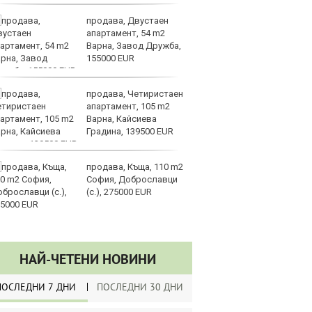
продава, Двустаен
Ре
апартамент, 54 m2
га
Варна, Завод Дружба,
о
155000 EUR
п
развитие
продава, Четиристаен
От
апартамент, 105 m2
ш
Варна, Кайсиева
Градина, 139500 EUR
продава, Къща, 110 m2
Ch
София, Доброславци
фо
(с.), 275000 EUR
до
се
НАЙ-ЧЕТЕНИ НОВИНИ
ПОСЛЕДНИ 7 ДНИ
ПОСЛЕДНИ 30 ДНИ