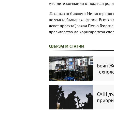
местните компании от водещи роли
„Така, както бившето Министерство
не участа българска фирма. Всичко
девет проекта“, заяви Петър Георги
правителство да коригира тези спо
СВЪРЗАНИ СТАТИИ
Боян Ж
техноло
САЩ дъл
приори