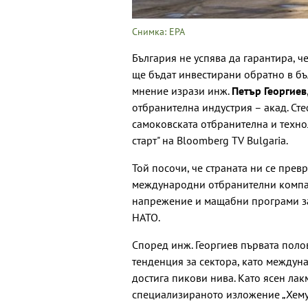
Снимка: ЕРА
България не успява да гарантира, 
ще бъдат инвестирани обратно в бъ
мнение изрази инж.
Петър Георгиев
отбранителна индустрия – акад. Ст
самоковската отбранителна и техно
старт" на Bloomberg TV Bulgaria.
Той посочи, че страната ни се прев
международни отбранителни компа
напрежение и мащабни програми за
НАТО.
Според инж. Георгиев първата поло
тенденция за сектора, като междун
достига пикови нива. Като ясен лак
специализираното изложение „Хемус