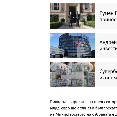
Румен 
принос 
Андрей
инвест
Супербо
икономи
Голямата въпросителна пред сектора,
млрд. евро ще останат в българска
на Министерството на отбраната е 