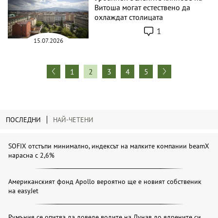
Витоша могат естествено да
охлаждат столицата
1
15.07.2026
1
2
3
4
5
ПОСЛЕДНИ
НАЙ-ЧЕТЕНИ
SOFIX отстъпи минимално, индексът на малките компании beamX
нарасна с 2,6%
Американският фонд Apollo вероятно ще е новият собственик
на easyJet
Румъния се опитва да доведе водите на Дунав до ядрените си