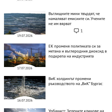
Въглищните мини твърдят, че
намаляват емисиите си. Учените
не им вярват
1
19.07.2026
ЕК променя политиката си за
метана и въглеродния диоксид в
подкрепа на индустрията
17.07.2026
ВиК холдингът промени
ръководството на „ВиК” Бургас
16.07.2026
Урбанист: Зелените клинове на