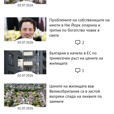
03.07.2026
Проблемите на собствениците на
имоти в Ню Йорк опариха и
третия по богатство човек в
света
2
03.07.2026
България е начело в ЕС по
тримесечен ръст на цените на
жилищата
1
02.07.2026
Цените на жилищата във
Великобритания са в застой
въпреки спада на лихвите по
заемите
01.07.2026