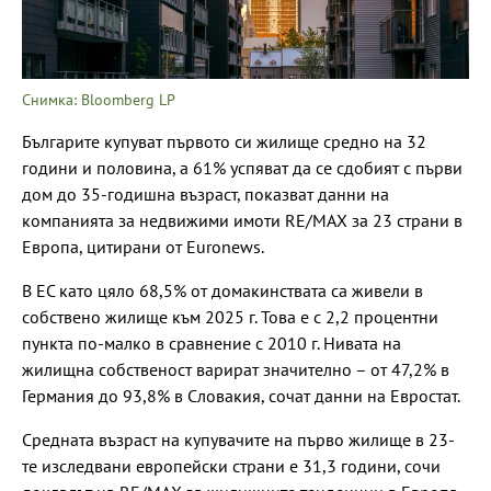
Снимка: Bloomberg LP
Българите купуват първото си жилище средно на 32
години и половина, а 61% успяват да се сдобият с първи
дом до 35-годишна възраст, показват данни на
компанията за недвижими имоти RE/MAX за 23 страни в
Европа, цитирани от Euronews.
В ЕС като цяло 68,5% от домакинствата са живели в
собствено жилище към 2025 г. Това е с 2,2 процентни
пункта по-малко в сравнение с 2010 г. Нивата на
жилищна собственост варират значително – от 47,2% в
Германия до 93,8% в Словакия, сочат данни на Евростат.
Средната възраст на купувачите на първо жилище в 23-
те изследвани европейски страни е 31,3 години, сочи