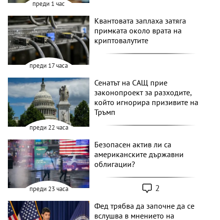
преди 1 час
Квантовата заплаха затяга
примката около врата на
криптовалутите
преди 17 часа
Сенатът на САЩ прие
законопроект за разходите,
който игнорира призивите на
Тръмп
преди 22 часа
Безопасен актив ли са
американските държавни
облигации?
2
преди 23 часа
Фед трябва да започне да се
вслушва в мнението на