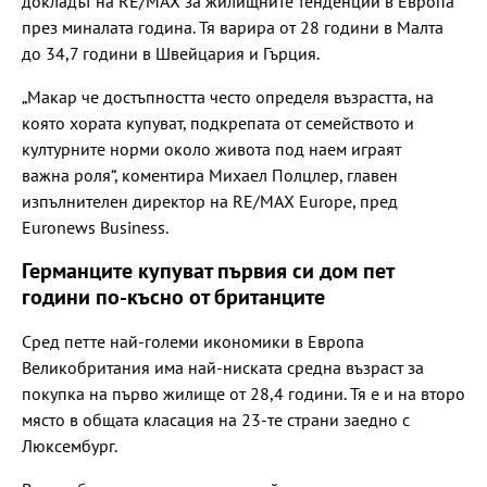
докладът на RE/MAX за жилищните тенденции в Европа
през миналата година. Тя варира от 28 години в Малта
до 34,7 години в Швейцария и Гърция.
„Макар че достъпността често определя възрастта, на
която хората купуват, подкрепата от семейството и
културните норми около живота под наем играят
важна роля“, коментира Михаел Полцлер, главен
изпълнителен директор на RE/MAX Europe, пред
Euronews Business.
Германците купуват първия си дом пет
години по-късно от британците
Сред петте най-големи икономики в Европа
Великобритания има най-ниската средна възраст за
покупка на първо жилище от 28,4 години. Тя е и на второ
място в общата класация на 23-те страни заедно с
Люксембург.