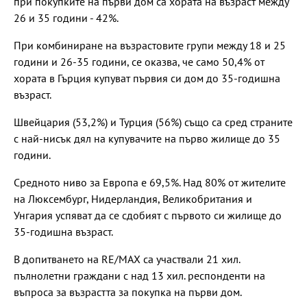
при покупките на първи дом са хората на възраст между
26 и 35 години - 42%.
При комбиниране на възрастовите групи между 18 и 25
години и 26-35 години, се оказва, че само 50,4% от
хората в Гърция купуват първия си дом до 35-годишна
възраст.
Швейцария (53,2%) и Турция (56%) също са сред страните
с най-нисък дял на купувачите на първо жилище до 35
години.
Средното ниво за Европа е 69,5%. Над 80% от жителите
на Люксембург, Нидерландия, Великобритания и
Унгария успяват да се сдобият с първото си жилище до
35-годишна възраст.
В допитването на RE/MAX са участвали 21 хил.
пълнолетни граждани с над 13 хил. респонденти на
въпроса за възрастта за покупка на първи дом.