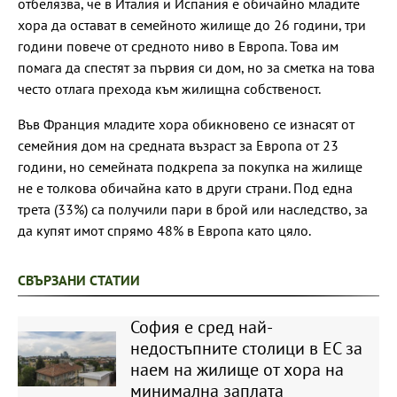
отбелязва, че в Италия и Испания е обичайно младите
хора да остават в семейното жилище до 26 години, три
години повече от средното ниво в Европа. Това им
помага да спестят за първия си дом, но за сметка на това
често отлага прехода към жилищна собственост.
Във Франция младите хора обикновено се изнасят от
семейния дом на средната възраст за Европа от 23
години, но семейната подкрепа за покупка на жилище
не е толкова обичайна като в други страни. Под една
трета (33%) са получили пари в брой или наследство, за
да купят имот спрямо 48% в Европа като цяло.
СВЪРЗАНИ СТАТИИ
София е сред най-
недостъпните столици в ЕС за
наем на жилище от хора на
минимална заплата