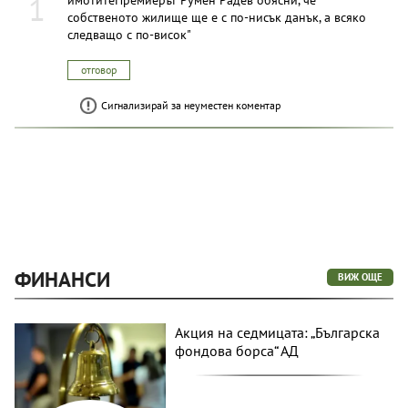
1
собственото жилище ще е с по-нисък данък, а всяко
следващо с по-висок"
отговор
Сигнализирай за неуместен коментар
ФИНАНСИ
ВИЖ ОЩЕ
Акция на седмицата: „Българска
фондова борса“ АД