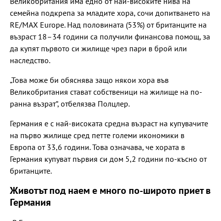
Великобритания има едно от най-високите нива на
семейна подкрепа за младите хора, сочи допитването на
RE/MAX Europe. Над половината (53%) от британците на
възраст 18–34 години са получили финансова помощ, за
да купят първото си жилище чрез пари в брой или
наследство.
„Това може би обяснява защо някои хора във
Великобритания стават собственици на жилище на по-
ранна възрат“, отбелязва Полцлер.
Германия е с най-високата средна възраст на купувачите
на първо жилище сред петте големи икономики в
Европа от 33,6 години. Това означава, че хората в
Германия купуват първия си дом 5,2 години по-късно от
британците.
Животът под наем е много по-широто приет в
Германия