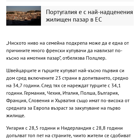
Португалия е с най-надценения
жилищен пазар в ЕС
„Ниското ниво на семейна подкрепа може да е една от
причините много френски купувачи да навлизат по-
късно на имотния пазар“, отбелязва Полцлер.
Швейцарците и гърците купуват най-късно първия си
дом сред включените 23 страни в допитването, средно
на 34,7 години. След тях се нареждат турците с 34,1
години. Германия, Чехия, Италия, Полша, България,
Франция, Словения и Хърватия също имат по-висока от
средната за Европа възраст за закупуване на първо
жилище.
Унгария с 28,5 години и Нидерландия с 28,8 години
допълват топ пет на страните, чиито жители се сдобиват