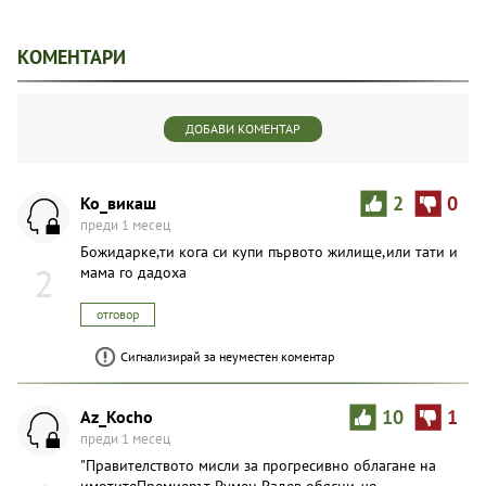
КОМЕНТАРИ
ДОБАВИ КОМЕНТАР
Ко_викаш
2
0
преди 1 месец
Божидарке,ти кога си купи първото жилище,или тати и
2
мама го дадоха
отговор
Сигнализирай за неуместен коментар
Az_Kocho
10
1
преди 1 месец
"Правителството мисли за прогресивно облагане на
имотитеПремиерът Румен Радев обясни, че