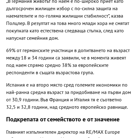
„В Германия животът по наем е по-широко приет като
дългосрочен жилищен избор с по-силна защита на
наемателите и по-голяма жилищни стабилност“, казва
Полцлер. В резултат на това много млади хора не смятат
покупката като естествена следваща стъпка, след като
напуснат семейния дом.
69% от германските участници в допитването на възраст
между 18 и 34 години са заявили, че в момента живеят
под наем спрямо средно 38% за европейските
респонденти в същата възрастова група.
Испания е на второ място сред големите икономики по
най-ранна средна възраст за придобиване на първи дом
от 30,9 години. Във Франция и Италия тя е съответно
32,5 и 32,8 години, над средното европейско равнище.
Подкрепата от семейството е от значение
Главният изпълнителен директор на RE/MAX Europe