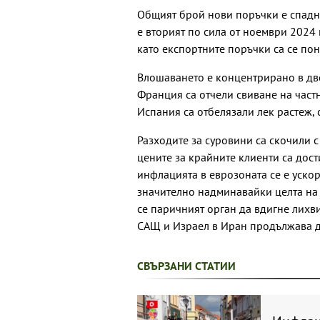
Общият брой нови поръчки е спадна
е вторият по сила от ноември 2024 
като експортните поръчки са се пон
Влошаването е концентрирано в дв
Франция са отчели свиване на част
Испания са отбелязали лек растеж, 
Разходите за суровини са скочили с
цените за крайните клиенти са дост
инфлацията в еврозоната се е уско
значително надминавайки целта на 
се паричният орган да вдигне лихви
САЩ и Израел в Иран продължава д
СВЪРЗАНИ СТАТИИ