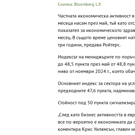
Снимка: Bloomberg L.P.
Частната икономическа активност в 
месеца насам през май, тъй като от
показател за икономическото здрав
месец. В същото време ценовият нат
три години, предава Ройтерс.
Индексът на мениджърите по поръчк
до 48,5 пункта през май от 48,8 пун
ниво от ноември 2024 г., което оба
Основният индекс за сектора на усл
предходните 47,6 пункта, надминав
Стойност под 50 пункта сигнализир
„След като бизнес активността в ев
все по-вероятно е икономиката да 
коментира Крис Уилямсън, главен ик