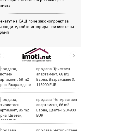
зимата
енатът на САЩ прие законопроект за
азходите, който игнорира призивите на
Тръмп
продава, Тристаен
Ту
апартамент, 68 m2
дв
Варна, Възраждане 3,
къ
118900 EUR
в
продава, Четиристаен
За
апартамент, 86 m2
мо
Варна, Цветен, 204900
ск
EUR
продава, Четиристаен
Др