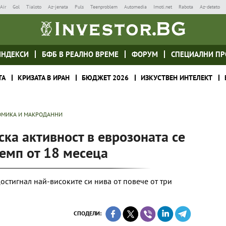
Air
Gol
Tialoto
Az-jenata
Puls
Teenproblem
Automedia
Imoti.net
Rabota
Az-deteto
ИНДЕКСИ
БФБ В РЕАЛНО ВРЕМЕ
ФОРУМ
СПЕЦИАЛНИ ПР
ТА
КРИЗАТА В ИРАН
БЮДЖЕТ 2026
ИЗКУСТВЕН ИНТЕЛЕКТ
МИКА И МАКРОДАННИ
ка активност в еврозоната се
темп от 18 месеца
остигнал най-високите си нива от повече от три
СПОДЕЛИ: