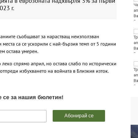
ията в еврозоната надхвърля 3% за първи
приятелска държава
023 г.
на Сърбия
София попадна в
паниите съобщават за нарастващ неизползван
десетката на
дестинациите с най-
 места са се ускорили с най-бързия темп от 5 години
голям риск от
ем остава умерен.
джебчийство
о леко спрямо април, но остава слабо по исторически
Министърът на
отбраната: Усилихме
отпреди избухването на войната в Близкия изток.
наблюденията върху
въздушното
пространство, както и охраната