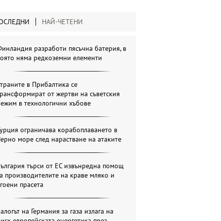
ОСЛЕДНИ
НАЙ-ЧЕТЕНИ
инландия разработи пясъчна батерия, в
която няма редкоземни елементи
траните в Прибалтика се
рансформират от жертви на съветския
режим в технологични хъбове
урция ограничава корабоплаването в
ерно море след нарастване на атаките
ългария търси от ЕС извънредна помощ
а производителите на краве мляко и
гоени прасета
алогът на Германия за газа излага на
иск европейската енергетика през