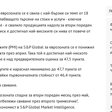
П
еврозоната се е свила с най-бързия си темп от 18
слабващото търсене на стоки и услуги - ключов
Ф
е - е свалило продукцията надолу за втори пореден
иск е достигнал най-високите си нива от повече от
С
ите (PMI) на S&P Global за еврозоната се е понижил
т
кта през април. Така той е достигнал най-ниското
че е над предварителната оценка за 47,5 пункта.
Т
угите е нараснал минимално до 47,7 пункта от
Ч
айки първоначалната стойност от 46,4 пункта.
Б
а свиване.
з
у
розоната спадна за втори пореден месец през май,
отбележи свиване през второто тримесечие“,
ономист в S&P Global Market Intelligence.
З
р