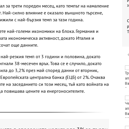
л за трети пореден месец, като темпът на намаление
г. Най-силно влияние е оказало външното търсене,
ижили с най-бързия темп за тази година.
С
р
ете най-големи икономики на блока. Германия и
ната икономическа активност, докато Италия и
сочат още данните.
 най-резкия темп от 3 години и половина, докато
игнали 38-месечен връх. Това се е случило, докато
"Ние, потребителите":
рила до 3,2% през май според данни от вторник,
Всеки има право сам
Европейската централна банка (ЕЦБ) от 2%. Очаква
да избере кои плажни
те на заседанието си този месец, тъй като войната на
принадлежности да
наеме
а повишава цените на енергоносителите.
Почина бащата на Лео
Меси
Вучич: Украйна е