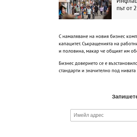
Инфлац
път от 2
С намаляване на новия бизнес ком
капацитет. Съкращенията на работни
и половина, макар че общият им об
Бизнес доверието се е възстановил
стандарти и значително под нивата 