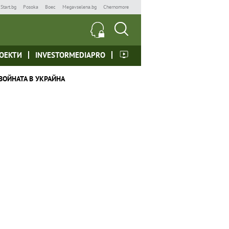
Start.bg
Posoka
Boec
Megavselena.bg
Chernomore
ОЕКТИ
INVESTORMEDIAPRO
ВОЙНАТА В УКРАЙНА