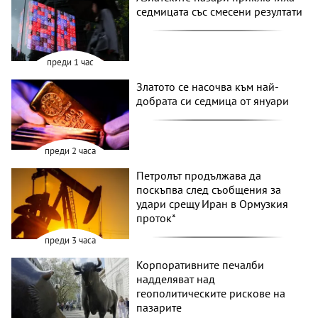
седмицата със смесени резултати
преди 1 час
Златото се насочва към най-
добрата си седмица от януари
преди 2 часа
Петролът продължава да
поскъпва след съобщения за
удари срещу Иран в Ормузкия
проток*
преди 3 часа
Корпоративните печалби
надделяват над
геополитическите рискове на
пазарите