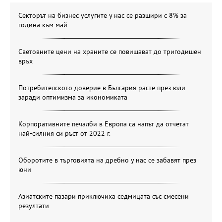
Секторът на бизнес услугите у нас се разшири с 8% за
година към май
Световните цени на храните се повишават до тригодишен
връх
Потребителското доверие в България расте през юли
заради оптимизма за икономиката
Корпоративните печалби в Европа са напът да отчетат
най-силния си ръст от 2022 г.
Оборотите в търговията на дребно у нас се забавят през
юни
Азиатските пазари приключиха седмицата със смесени
резултати