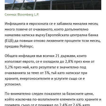
Снимка: Bloomberg L.P.
Инфлацията в еврозоната се е забавила миналия месец
много повече от очакваното, което допълнително
намалява натиска върху Европейската централна банка
(ЕЦБ) да повиши отново лихвените проценти този месец,
предава Ройтерс.
Общата инфлация във всички 21 държави, които
използват еврото, се е охладила до 2,8% през юни от
3,2% през май, като резултатът е значително под
очакванията за темп от 3%, тъй като натискът при
храните, енергоносителите и услугите също се е
успокоил.
По-внимателно следен показател за базисните цени,
който изключва по-волатилните елементи като храните и
горивата, също се е понижил до 2,4% от 2,6%, като