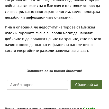
войната, а конфликтът в Близкия изток може отново да
се изостри, както многократно досега, което поддържа
нестабилни инфлационните очаквания.
Има и опасения, че недостигът на торове от Близкия
изток и горещата вълна в Европа могат да намалят
добивите и да повишат цените на храните, като по този
начин отново да тласнат инфлацията нагоре точно
когато енергийните разходи започват да спадат.
Всяка новина е актив, следете Investor.bg и в
Google