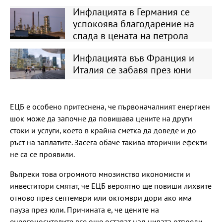
Инфлацията в Германия се
успокоява благодарение на
спада в цената на петрола
Инфлацията във Франция и
Италия се забавя през юни
ЕЦБ е особено притеснена, че първоначалният енергиен
шок може да започне да повишава цените на други
стоки и услуги, което в крайна сметка да доведе и до
ръст на заплатите. Засега обаче такива вторични ефекти
не са се проявили.
Въпреки това огромното мнозинство икономисти и
инвеститори смятат, че ЕЦБ вероятно ще повиши лихвите
отново през септември или октомври дори ако има
пауза през юли. Причината е, че цените на
енергоносителите все още остават над нивата отпреди