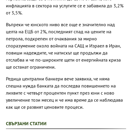
инфлацията в сектора на услугите се е забавила до 3,2%
от 3,5%.
Въпреки че юнското ниво все още е значително над
целта на ЕЦБ от 2%, последният спад на цените на
петрола, подкрепен от очаквания за мирно
споразумение около войната на САЩ и Израел в Иран,
повиши надеждите, че натискът ще продължи да
отслабва и че по-широките щети от енергийната криза
ще останат ограничени.
Редица централни банкери вече заявиха, че няма
спешна нужда банката да последва повишението на
лихвите с четвърт процентен пункт през юни с ново
увеличение този месец и че има време да се наблюдава
как ще се развият ценовите процеси.
СВЪРЗАНИ СТАТИИ