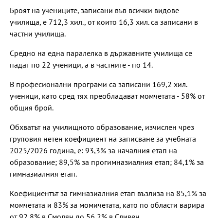
Броят на учениците, записани във всички видове
училища, е 712,3 хил., от които 16,3 хил. са записани в
частни училища.
Средно на една паралелка в държавните училища се
падат по 22 ученици, а в частните - по 14.
В професионални програми са записани 169,2 хил.
ученици, като сред тях преобладават момчетата - 58% от
общия брой.
Обхватът на училищното образование, изчислен чрез
груповия нетен коефициент на записване за учебната
2025/2026 година, е: 93,3% за началния етап на
образование; 89,5% за прогимназиалния етап; 84,1% за
гимназиалния етап.
Коефициентът за гимназиалния етап възлиза на 85,1% за
момчетата и 83% за момичетата, като по области варира
от 92,8% в Смолян до 56,2% в Сливен.