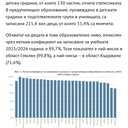
детски градини, от които 130 частни, отчита статистиката.
В предучилищно образование, провеждано в детските
градини и подготвителните групи в училищата, са
записани 215,4 хил. деца, от които 51,4% са момчета.
Обхватът на децата в това образователно ниво, изчислен
чрез нетния коефициент на записване за учебната
2025/2026 година, е 89,7%. Този показател е най-висок в
област Смолян (99,8%), а най-нисък – в област Кърджали
(71,6%).