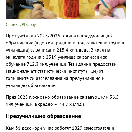
Снимка: Pixabay
През учебната 2025/2026 година в предучилищно
образование (в детски градини и подготвителни групи в
училищата) са записани 215,4 хил. деца. В края на
миналата година в 2319 училища са записани за
обучение 712,3 хил. ученици. Тези данни предостави
Националният статистически институт (НСИ) от
годишните си изследвания на предучилищно и
училищно образование.
През 2025 г. основно образование са завършили 56,5
хил. ученици, а средно – 44,7 хиляди.
Предучилищно образование
Към 31 декември у нас работят 1829 самостоятелни