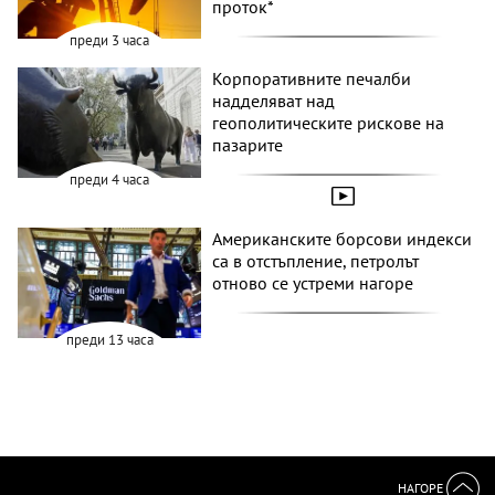
проток*
преди 3 часа
Корпоративните печалби
надделяват над
геополитическите рискове на
пазарите
преди 4 часа
Американските борсови индекси
са в отстъпление, петролът
отново се устреми нагоре
преди 13 часа
НАГОРЕ