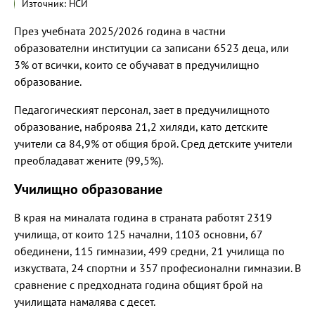
Източник: НСИ
През учебната 2025/2026 година в частни
образователни институции са записани 6523 деца, или
3% от всички, които се обучават в предучилищно
образование.
Педагогическият персонал, зает в предучилищното
образование, наброява 21,2 хиляди, като детските
учители са 84,9% от общия брой. Сред детските учители
преобладават жените (99,5%).
Училищно образование
В края на миналата година в страната работят 2319
училища, от които 125 начални, 1103 основни, 67
обединени, 115 гимназии, 499 средни, 21 училища по
изкуствата, 24 спортни и 357 професионални гимназии. В
сравнение с предходната година общият брой на
училищата намалява с десет.