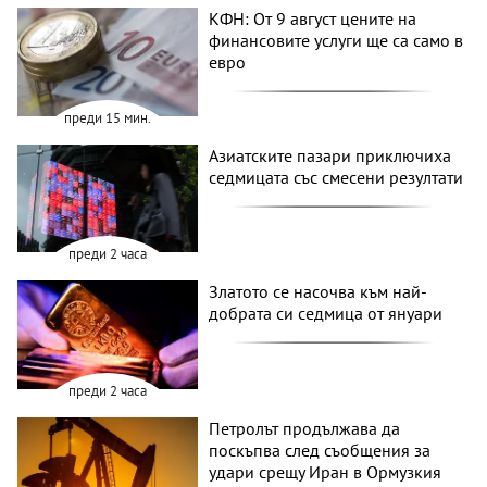
КФН: От 9 август цените на
финансовите услуги ще са само в
евро
преди 15 мин.
Азиатските пазари приключиха
седмицата със смесени резултати
преди 2 часа
Златото се насочва към най-
добрата си седмица от януари
преди 2 часа
Петролът продължава да
поскъпва след съобщения за
удари срещу Иран в Ормузкия