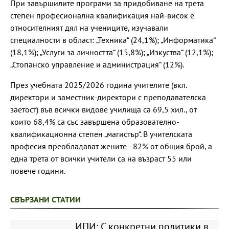
При завършилите програми за придобиване на трета
степен професионална квалификация най-висок е
относителният дял на учениците, изучавали
специалности в област: „Техника“ (24,1%); „Информатика“
(18,1%); „Услуги за личността“ (15,8%); „Изкуства“ (12,1%);
„Стопанско управление и администрация“ (12%).
През учебната 2025/2026 година учителите (вкл.
директори и заместник-директори с преподавателска
заетост) във всички видове училища са 69,5 хил., от
които 68,4% са със завършена образователно-
квалификационна степен „магистър“. В учителската
професия преобладават жените - 82% от общия брой, а
една трета от всички учители са на възраст 55 или
повече години.
СВЪРЗАНИ СТАТИИ
ИПИ: С конкретни политики в