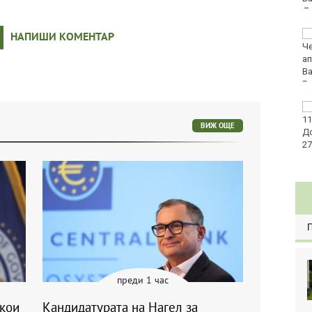
Футболен национал на
НАПИШИ КОМЕНТАР
Уганда загина след
нападение
Кръвният център във
Варна с кампания
ВИЖ ОЩЕ
заедно с фолклорни
клубове
преди 1 час
якои
Кандидатурата на Нагел за