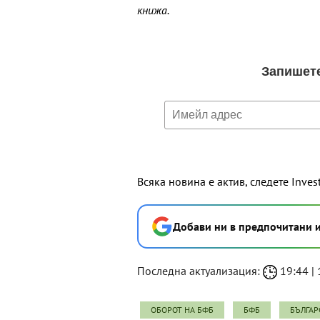
книжа.
Всяка новина е актив, следете Inves
Добави ни в предпочитани 
Последна актуализация:
19:44 | 
ОБОРОТ НА БФБ
БФБ
БЪЛГАР