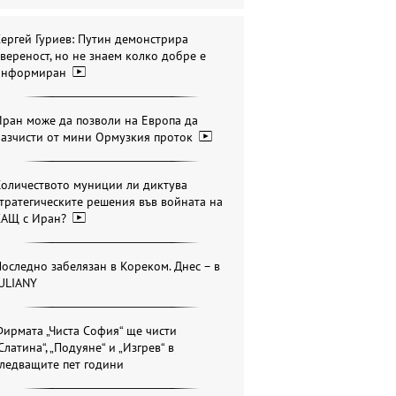
ергей Гуриев: Путин демонстрира
вереност, но не знаем колко добре е
информиран
ран може да позволи на Европа да
разчисти от мини Ормузкия проток
Количеството муниции ли диктува
тратегическите решения във войната на
САЩ с Иран?
оследно забелязан в Кореком. Днес – в
ULIANY
ирмата „Чиста София“ ще чисти
Слатина“, „Подуяне“ и „Изгрев“ в
ледващите пет години