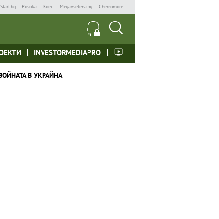
Start.bg
Posoka
Boec
Megavselena.bg
Chernomore
ОЕКТИ
INVESTORMEDIAPRO
ВОЙНАТА В УКРАЙНА