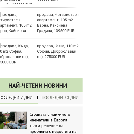
продава, Четиристаен
Ре
апартамент, 105 m2
га
Варна, Кайсиева
о
Градина, 139500 EUR
п
развитие
продава, Къща, 110 m2
От
София, Доброславци
ш
(с.), 275000 EUR
НАЙ-ЧЕТЕНИ НОВИНИ
ПОСЛЕДНИ 7 ДНИ
ПОСЛЕДНИ 30 ДНИ
Страната с най-много
наематели в Европа
търси решение на
проблема с недостига на