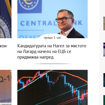
преди 1 час
якои
Кандидатурата на Нагел за мястото
на Лагард начело на ЕЦБ се
придвижва напред