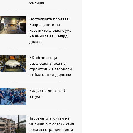
жилища
Носталгията продава:
Завръщането на
касетките следва бума
на винила за 1 млрд.
долара
ЕК обмисля да
разследва вноса на
строителни материали
от балкански държави
Кадър на деня за 3
август
Търсенето в Китай на
жилища в съветски стил
показва ограниченията