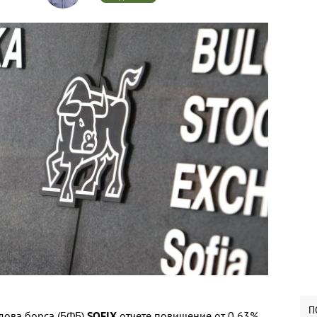
П
дова борса (БФБ)
SOFIX
отчете повишение от 0,63%