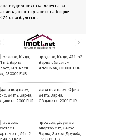
онституционният съд допусна за
разглеждане оспорването на Бюджет
2026 от омбудсмана
продава, Къща, 471 m2
За
Варна област, м-т
ра
Ален Мак, 530000 EUR
дава под наем, Офис,
К
84 m2 Варна,
л
Общината, 2000 EUR
е
из
продава, Двустаен
В
апартамент, 54 m2
съ
Варна, Завод Дружба,
Д
155000 EUR
мо