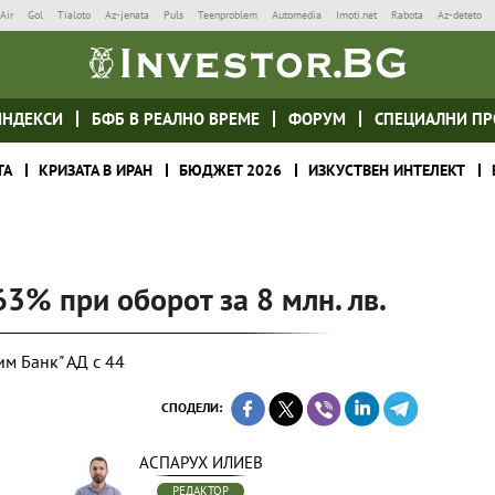
Air
Gol
Tialoto
Az-jenata
Puls
Teenproblem
Automedia
Imoti.net
Rabota
Az-deteto
ИНДЕКСИ
БФБ В РЕАЛНО ВРЕМЕ
ФОРУМ
СПЕЦИАЛНИ ПР
ТА
КРИЗАТА В ИРАН
БЮДЖЕТ 2026
ИЗКУСТВЕН ИНТЕЛЕКТ
63% при оборот за 8 млн. лв.
им Банк" АД с 44
СПОДЕЛИ:
АСПАРУХ ИЛИЕВ
РЕДАКТОР