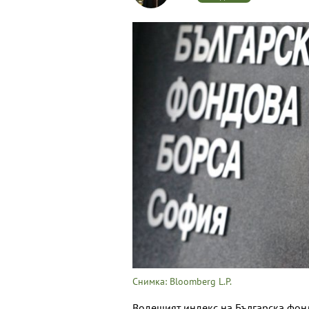
Снимка: Bloomberg L.P.
Водещият индекс на Българска фон