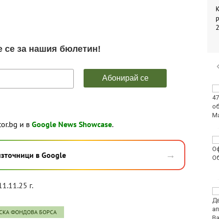
К
Предстои слънчево
затъмнение, което ще
се види и в България
tor.bg и в
Google News Showcase
.
Искат постоянно
задържане под
→
източници в Google
стража за петима
младежи след
жестокия побой и убийство в Пловдив
11.11.25 г.
С огромен успех
завърши музикалния
конкурс „Бъди звезда“
СКА ФОНДОВА БОРСА
във Варна