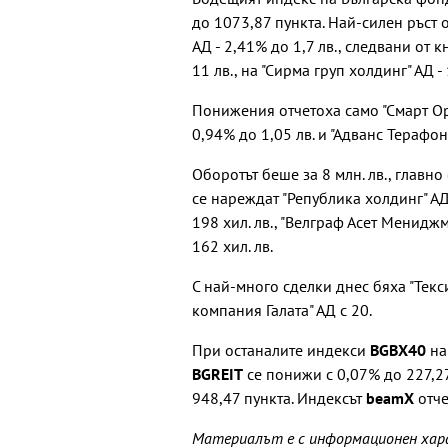
до 1073,87 пункта. Най-силен ръст 
АД - 2,41% до 1,7 лв., следвани от 
11 лв., на "Сирма груп холдинг" АД -
Понижения отчетоха само "Смарт Ора
0,94% до 1,05 лв. и "Адванс Терафон
Оборотът беше за 8 млн. лв., главно 
се нареждат "Република холдинг" АД 
198 хил. лв., "Велграф Асет Мениджм
162 хил. лв.
С най-много сделки днес бяха "Текс
компания Галата" АД с 20.
При останалите индекси
BGBX40
на
BGREIT
се понижи с 0,07% до 227,2
948,47 пункта. Индексът
beamX
отче
Материалът е с информационен харак