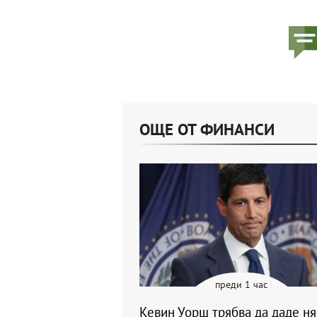
ОЩЕ ОТ ФИНАНСИ
преди 1 час
Кевин Уорш трябва да даде н