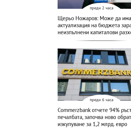
преди 2 часа
Щерьо Ножаров: Може да им
актуализация на бюджета зар
неизпълнени капиталови разх
преди 6 часа
Commerzbank отчете 94% ръст
печалбата, започва ново обра
изкупуване за 1,2 млрд. евро