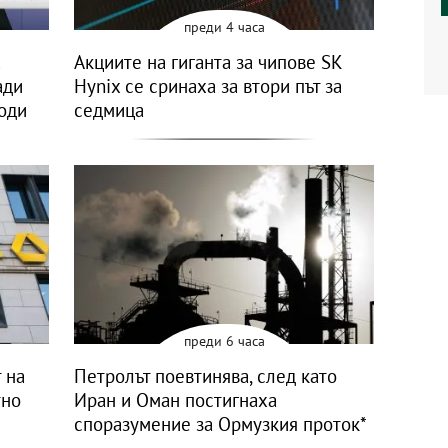
преди 4 часа
а
Акциите на гиганта за чипове SK
ади
Hynix се сринаха за втори път за
оди
седмица
преди 6 часа
 на
Петролът поевтинява, след като
тно
Иран и Оман постигнаха
споразумение за Ормузкия проток*