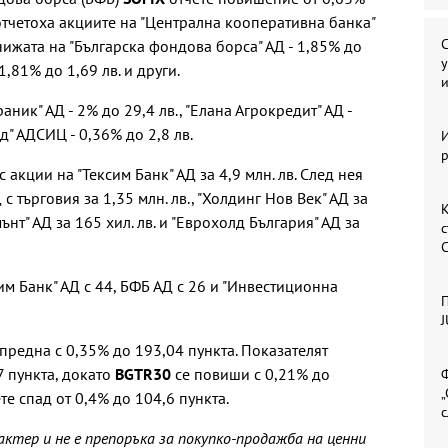
отчетоха акциите на "Централна кооперативна банка"
С
книжата на "Българска фондова борса" АД - 1,85% до
у
 1,81% до 1,69 лв. и други.
ник" АД - 2% до 29,4 лв., "Елана Агрокредит" АД -
д" АДСИЦ - 0,36% до 2,8 лв.
И
с акции на "Тексим Банк" АД за 4,9 млн. лв. След нея
с търговия за 1,35 млн. лв., "Холдинг Нов Век" АД за
ънт" АД за 165 хил. лв. и "Еврохолд България" АД за
с
им Банк" АД с 44, БФБ АД с 26 и "Инвестиционна
П
J
предна с 0,35% до 193,04 пункта. Показателят
7 пункта, докато
BGTR30
се повиши с 0,21% до
Ф
„
те спад от 0,4% до 104,6 пункта.
с
тер и не е препоръка за покупко-продажба на ценни