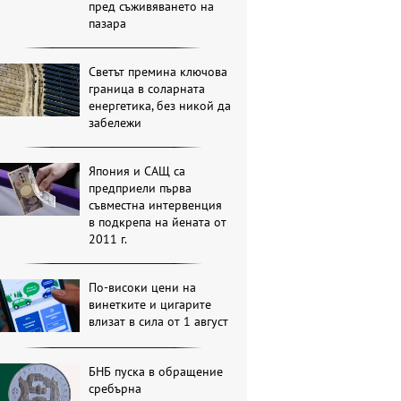
пред съживяването на
пазара
Светът премина ключова
граница в соларната
енергетика, без никой да
забележи
Япония и САЩ са
предприели първа
съвместна интервенция
в подкрепа на йената от
2011 г.
По-високи цени на
винетките и цигарите
влизат в сила от 1 август
БНБ пуска в обращение
сребърна