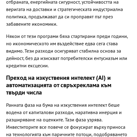
отбраната, енергийната сигурност, устойчивостта на
веригата на доставки и стратегическата индустриална
политика, продължават да си проправят път през
забавените икономики.
Някои от тези програми бяха стартирани преди години,
но икономическото им въздействие едва сега става
видимо. Тези разходи осигуряват стабилна основа за
дейност, без да изискват потребителски ентусиазъм или
кредитни ексцесии.
Преход на изкуствения интелект (AI) и
автоматизацията от свръхреклама към
твърди числа
Ранната фаза на бума на изкуствения интелект беше
водена от капиталови разходи, наративна инерция и
разширяване на оценките. Тази фаза узрява.
Инвеститорите все повече се фокусират върху приноса
на технологията към паричните потоци, подобряването