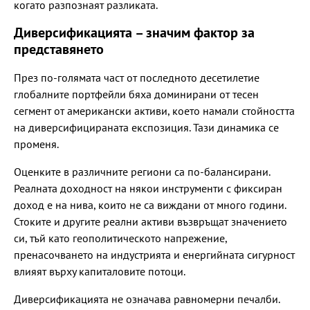
когато разпознаят разликата.
Диверсификацията – значим фактор за
представянето
През по-голямата част от последното десетилетие
глобалните портфейли бяха доминирани от тесен
сегмент от американски активи, което намали стойността
на диверсифицираната експозиция. Тази динамика се
променя.
Оценките в различните региони са по-балансирани.
Реалната доходност на някои инструменти с фиксиран
доход е на нива, които не са виждани от много години.
Стоките и другите реални активи възвръщат значението
си, тъй като геополитическото напрежение,
пренасочването на индустрията и енергийната сигурност
влияят върху капиталовите потоци.
Диверсификацията не означава равномерни печалби.