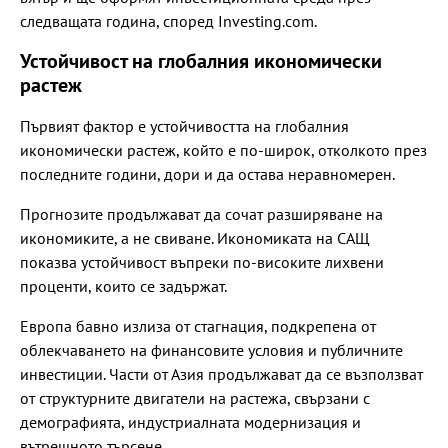
следващата година, според Investing.com.
Устойчивост на глобалния икономически
растеж
Първият фактор е устойчивостта на глобалния
икономически растеж, който е по-широк, отколкото през
последните години, дори и да остава неравномерен.
Прогнозите продължават да сочат разширяване на
икономиките, а не свиване. Икономиката на САЩ
показва устойчивост въпреки по-високите лихвени
проценти, които се задържат.
Европа бавно излиза от стагнация, подкрепена от
облекчаването на финансовите условия и публичните
инвестиции. Части от Азия продължават да се възползват
от структурните двигатели на растежа, свързани с
демографията, индустриалната модернизация и
вътрешното търсене.