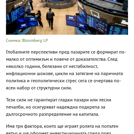
Снимка: Bloomberg LP
Глобалните перспективи пред пазарите се формират по-
малко от оптимизъм и повече от доказателства. След
няколко години, белязани от нестабилност,
инфлационни шокове, цикли на затягане на паричната
политика и геополитически стрес сега се очертава по-
ясен набор от структурни сили.
Тези сили не гарантират гладки пазари или лесни
печалби, но осигуряват надеждна подкрепа за
дългосрочното разпределение на капитала.
Има три фактора, които ще играят ролята на попътен
вятър и ще оформят инвестиционната среда през