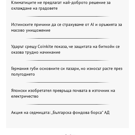
Климатиците не предлагат най-доброто решение за
охлаждане на градовете
Истинските причини да се страхуваме от AI и оръжията за
масово унищожение
Ударът срещу Coinkite показа, че защитата на биткойн се
оказва трудно начинание
Германия губи основните си пазари, но износът расте през
полугодието
Японски изобретател превръща почвата в източник на
електричество
Акция на седмицата: „Българска фондова борса“ АД