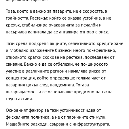
Това, което е важно за пазарите, не е скоростта, а
трайността. Растежът, който се оказва устойчив, а не
крехък, стабилизира очакванията за печалби и
насърчава капитала да се ангажира отново с риск.
Тази среда подкрепя акциите, селективното кредитиране
и глобално изложените бизнеси много по-ефективно,
отколкото кратки скокове на растежа, последвани от
свиване. Важно е да се отбележи, че по-широкото
участие в различните региони намалява риска от
концентрация, който определяше голяма част от
пазарния цикъл след пандемията. Тогава
възвръщаемостта се основаваше предимно на тясна
група активи.
Основният фактор за тази устойчивост идва от
фискалната политика, а не от паричните стимули.
Мащабните разходи, свързани с инфраструктурата,