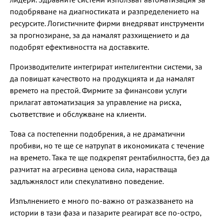
подобряване на диагностиката и разпределението на
ресурсите. Логистичните фирми внедряват инструменти
за прогнозиране, за да намалят разхищението и да
подобрят ефективността на доставките.
Производителите интегрират интелигентни системи, за
да повишат качеството на продукцията и да намалят
времето на престой. Фирмите за финансови услуги
прилагат автоматизация за управление на риска,
съответствие и обслужване на клиенти.
Това са постепенни подобрения, а не драматични
пробиви, но те ще се натрупат в икономиката с течение
на времето. Така те ще подкрепят рентабилността, без да
разчитат на агресивна ценова сила, нарастваща
задлъжнялост или спекулативно поведение.
Изпълнението е много по-важно от разказването на
истории в тази фаза и пазарите реагират все по-остро,