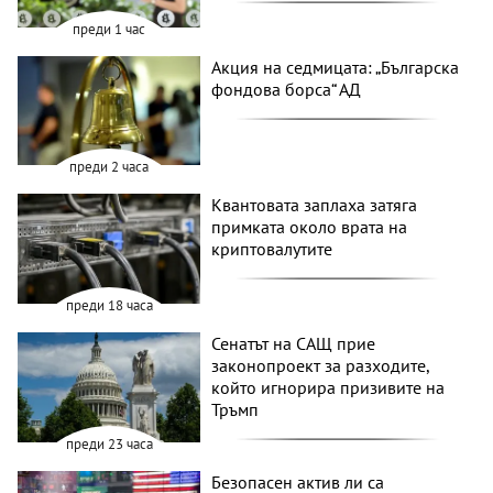
преди 1 час
Акция на седмицата: „Българска
фондова борса“ АД
преди 2 часа
Квантовата заплаха затяга
примката около врата на
криптовалутите
преди 18 часа
Сенатът на САЩ прие
законопроект за разходите,
който игнорира призивите на
Тръмп
преди 23 часа
Безопасен актив ли са