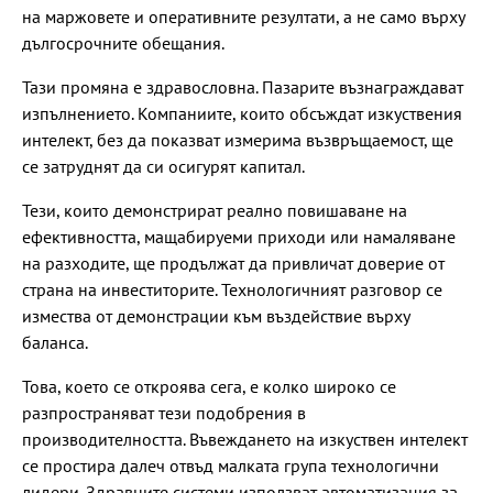
на маржовете и оперативните резултати, а не само върху
дългосрочните обещания.
Тази промяна е здравословна. Пазарите възнаграждават
изпълнението. Компаниите, които обсъждат изкуствения
интелект, без да показват измерима възвръщаемост, ще
се затруднят да си осигурят капитал.
Тези, които демонстрират реално повишаване на
ефективността, мащабируеми приходи или намаляване
на разходите, ще продължат да привличат доверие от
страна на инвеститорите. Технологичният разговор се
измества от демонстрации към въздействие върху
баланса.
Това, което се откроява сега, е колко широко се
разпространяват тези подобрения в
производителността. Въвеждането на изкуствен интелект
се простира далеч отвъд малката група технологични
лидери. Здравните системи използват автоматизация за