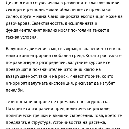
Дисперсията се увеличава в различните класове активи,
сектори и региони. Някои области ще се представят
силно, други – няма. Само широката експозиция може да
разочарова. Селективността, дисциплината и
фундаменталният анализ носят по-голяма тежест в
такива условия.
Валутните движения също възвръщат значението си в по-
малко концентрирана глобална среда. Когато растежът е
по-равномерно разпределен, валутните курсове се
превръщат в по-значителен източник както на
възвръщаемост, така и на риск. Инвеститорите, които
игнорират валутната експозиция, рискуват да изгубят
печалби.
Тези попътни ветрове не премахват несигурността.
Пазарите са изправени пред политически рискове,
политически грешки и външни сътресения. Това, което те
предлагат, е структура. Устойчивостта на растежа,