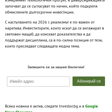
измеримият технологичен прогрес и диверсификацията
започват да се съгласуват по начин, който подкрепя
обмислените дългосрочни инвестиции.
С настъпването на 2026 г. реализмът е по-важен от
наратива. Инвеститорите, които искат да се ангажират в
световен мащаб, да изискват доказателства и да
поддържат дисциплина, са в по-силна позиция от тези,
които преследват следващата модна тема.
Всяка новина е актив, следете Investor.bg и в
Google