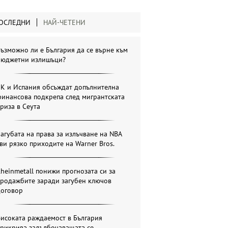
ОСЛЕДНИ
НАЙ-ЧЕТЕНИ
ъзможно ли е България да се върне към
бюджетни излишъци?
ЕК и Испания обсъждат допълнителна
инансова подкрепа след мигрантската
риза в Сеута
агубата на права за излъчване на NBA
ви рязко приходите на Warner Bros.
heinmetall понижи прогнозата си за
продажбите заради загубен ключов
договор
исоката раждаемост в България
прикрива задълбочаващата се