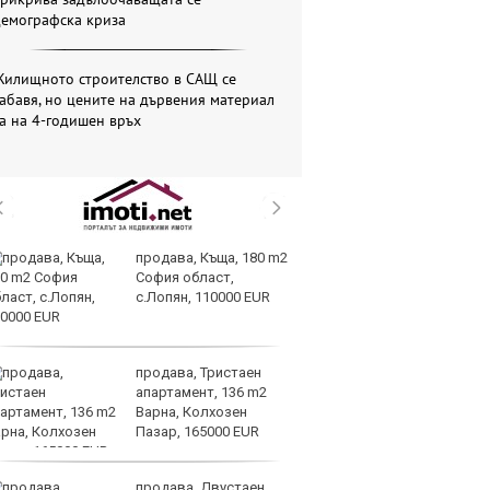
демографска криза
Жилищното строителство в САЩ се
абавя, но цените на дървения материал
а на 4-годишен връх
продава, Къща, 180 m2
Са
София област,
м
с.Лопян, 110000 EUR
г
ху
продава, Тристаен
Sh
апартамент, 136 m2
Г
Варна, Колхозен
ко
Пазар, 165000 EUR
по
продава, Двустаен
З