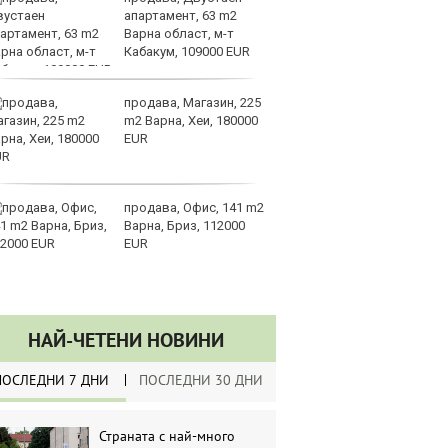
апартамент, 63 m2
на
Варна област, м-т
лу
Кабакум, 109000 EUR
продава, Магазин, 225
Сл
m2 Варна, Хеи, 180000
по
EUR
А
ин
долара
продава, Офис, 141 m2
Ру
Варна, Бриз, 112000
и
EUR
за
не
НАЙ-ЧЕТЕНИ НОВИНИ
ПОСЛЕДНИ 7 ДНИ
ПОСЛЕДНИ 30 ДНИ
Страната с най-много