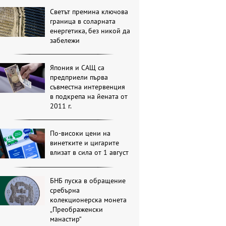
Светът премина ключова
граница в соларната
енергетика, без никой да
забележи
Япония и САЩ са
предприели първа
съвместна интервенция
в подкрепа на йената от
2011 г.
По-високи цени на
винетките и цигарите
влизат в сила от 1 август
БНБ пуска в обращение
сребърна
колекционерска монета
„Преображенски
манастир“