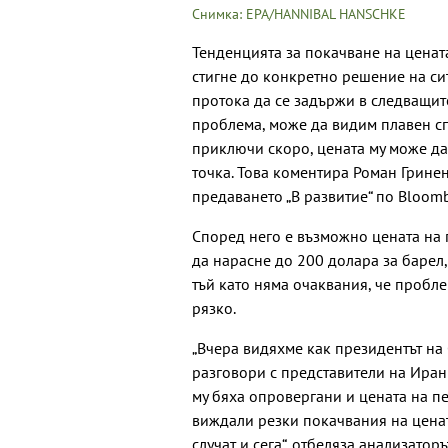
Снимка: EPA/HANNIBAL HANSCHKE
Тенденцията за покачване на цената
стигне до конкретно решение на си
протока да се задържи в следващит
проблема, може да видим плавен сп
приключи скоро, цената му може да 
точка. Това коментира Роман Гринен
предаването „В развитие“ по Bloomb
Според него е възможно цената на 
да нарасне до 200 долара за барел
тъй като няма очаквания, че пробл
рязко.
„Вчера видяхме как президентът на
разговори с представители на Иран
му бяха опровергани и цената на п
виждали резки покачвания на цената
случат и сега“, отбеляза анализаторъ