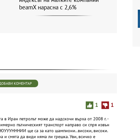
beamX нарасна с 2,6%
ДОБАВИ КОМЕНТАР
1
1
а в Иран петролът може да надскочи върха от 2008 г. -
римерно пътническият транспорт направо си спря извън
 ЮЮУУУНННИИ ще са за като шампиони..високи, високи.
а и смята да види няма ли грешка. Уви, всичко е