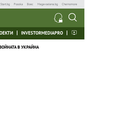
Start.bg
Posoka
Boec
Megavselena.bg
Chernomore
ОЕКТИ
INVESTORMEDIAPRO
ВОЙНАТА В УКРАЙНА