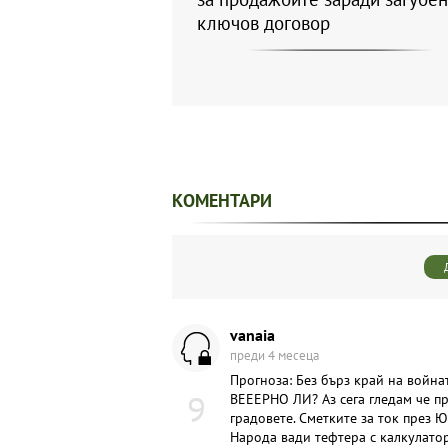
ключов договор
КОМЕНТАРИ
vanaia
преди 4 месеца
Прогноза: Без бърз край на войнат
9
ВЕЕЕРНО ЛИ? Аз сега гледам че п
градовете. Сметките за ток през
Народа вади тефтера с калкулатор