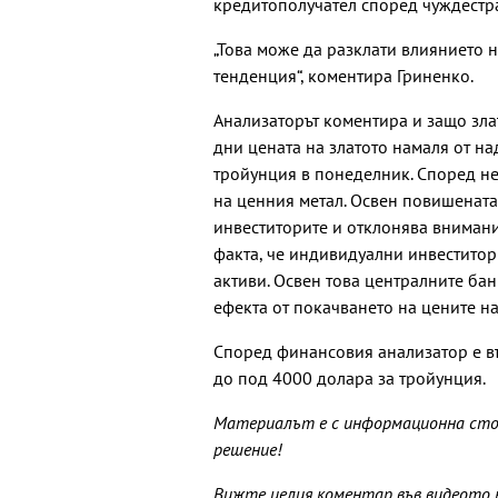
кредитополучател според чуждестр
„Това може да разклати влиянието 
тенденция“, коментира Гриненко.
Анализаторът коментира и защо зла
дни цената на златото намаля от н
тройунция в понеделник. Според не
на ценния метал. Освен повишената
инвеститорите и отклонява внимани
факта, че индивидуални инвеститори
активи. Освен това централните бан
ефекта от покачването на цените н
Според финансовия анализатор е в
до под 4000 долара за тройунция.
Материалът е с информационна стой
решение!
Вижте целия коментар във видеото