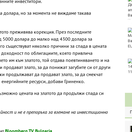
анните инвеститори.
денонощна грижа за
възрастни хора и лица
на долара, но за момента не виждаме такава
с трайни увреждания
Започна юбилейният
тото преживява корекция. През последните
50-и международен
ад 5000 долара до малко над 4300 долара за
бридж фестивал
го съществуват няколко причини за спада в цената
„Варна“
 доходност по облигациите, която привлича
ето им към златото, той отдава поевтиняването и на
Катастрофа, при
 продават злато, за да понижат загубите си от други
която пострадаха
деца, затвори пътя
ки продължават да продават злато, за да смекчат
София-Варна
а енергийните ресурси, добави Гриненко.
ъзможно цената на златото да продължи спада си
ност и не е препоръка за вземане на инвестиционно
 на
Bloomberg TV Bulgaria
.