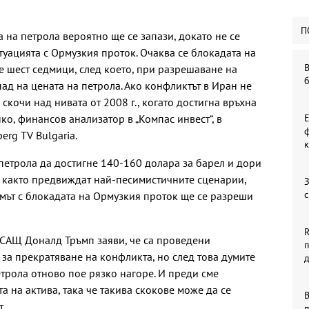
П
 на петрола вероятно ще се запази, докато не се
туацията с Ормузкия проток. Очаква се блокадата на
В
е шест седмици, след което, при разрешаване на
ад на цената на петрола. Ако конфликтът в Иран не
скочи над нивата от 2008 г., когато достигна връхна
ко, финансов анализатор в „Компас инвест“, в
ф
erg TV Bulgaria.
к
петрола да достигне 140-160 долара за барел и дори
, както предвиждат най-песимистичните сценарии,
З
с
емът с блокадата на Ормузкия проток ще се разреши
R
 САЩ Доналд Тръмп заяви, че са проведени
 за прекратяване на конфликта, но след това думите
етрола отново пое рязко нагоре. И преди сме
 на актива, така че такива скокове може да се
В
т.