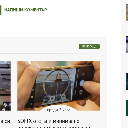
НАПИШИ КОМЕНТАР
ВИЖ ОЩЕ
преди 2 часа
а си
SOFIX отстъпи минимално,
индексът на малките компании