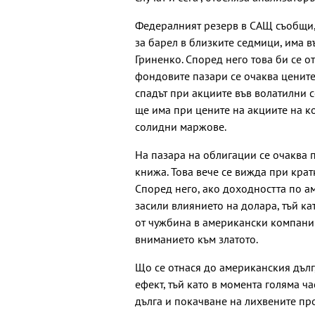
Федералният резерв в САЩ съобщи, 
за барел в близките седмици, има 
Гриненко. Според него това би се о
фондовите пазари се очаква цените
спадът при акциите във волатилни 
ще има при цените на акциите на к
солидни маржове.
На пазара на облигации се очаква
книжа. Това вече се вижда при крат
Според него, ако доходността по а
засили влиянието на долара, тъй к
от чужбина в американски компани
вниманието към златото.
Що се отнася до американския дълг
ефект, тъй като в момента голяма ч
дълга и покачване на лихвените пр