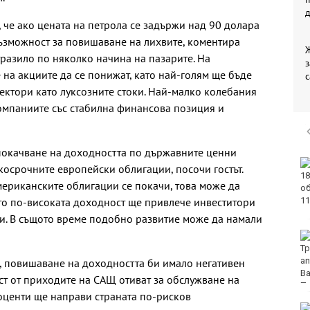
че ако цената на петрола се задържи над 90 долара
възможност за повишаване на лихвите, коментира
тразило по няколко начина на пазарите. На
з
 на акциите да се понижат, като най-голям ще бъде
с
сектори като луксозните стоки. Най-малко колебания
омпаниите със стабилна финансова позиция и
 покачване на доходността по държавните ценни
Във Варна наградиха
косрочните европейски облигации, посочи гостът.
победителите в
мериканските облигации се покачи, това може да
Спартакиадата на ВМС
ато по-високата доходност ще привлече инвеститори
и. В същото време подобно развитие може да намали
Нови правила пратиха
рекорд на Карлос
Насар в историята
, повишаване на доходността би имало негативен
аст от приходите на САЩ отиват за обслужване на
оценти ще направи страната по-рисков
Варна с нова услуга за