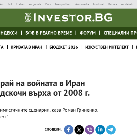
Air
Gol
Tialoto
Az-jenata
Puls
Teenproblem
Automedia
Imoti.net
Rabota
Az-deteto
ИНДЕКСИ
БФБ В РЕАЛНО ВРЕМЕ
ФОРУМ
СПЕЦИАЛНИ ПР
ТА
КРИЗАТА В ИРАН
БЮДЖЕТ 2026
ИЗКУСТВЕН ИНТЕЛЕКТ
край на войната в Иран
дскочи върха от 2008 г.
симистичните сценарии, каза Роман Гриненко,
ест“
СПОДЕЛИ: