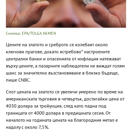
Снимка: EPA/TOLGA AKMEN
Цените на златото и среброто се колебаят около
ключови прагове, докато ястребово* настроените
централни банки и опасенията от инфлация натежават
върху цените, а пазарните наблюдатели не виждат голям
шанс за значително възстановяване в близко бъдеще,
пише CNBC.
Спот цената на златото се увеличи умерено по време на
американската търговия в четвъртък, достигайки цена от
4030 долара за тройунция, след като падна под
границата от 4000 долара в предишната сесия. От
началото на годината цената на благородния метал е
надолу с около 7,5%.