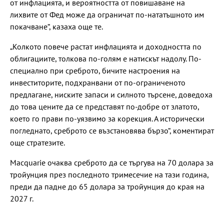
от инфлацията, и вероятността от повишаване на
лихвите от Фед може да ограничат по-нататъшното им
покачване“, казаха още те.
„Колкото повече растат инфлацията и доходността по
облигациите, толкова по-голям е натискът надолу. По-
специално при среброто, бичите настроения на
инвеститорите, подхранвани от по-ограниченото
предлагане, ниските запаси и силното търсене, доведоха
до това цените да се представят по-добре от златото,
което го прави по-уязвимо за корекция. А исторически
погледнато, среброто се възстановява бързо“, коментират
още стратезите.
Macquarie очаква среброто да се търгува на 70 долара за
тройунция през последното тримесечие на тази година,
преди да падне до 65 долара за тройунция до края на
2027 г.