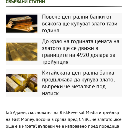
СВЪРЗАНИ СТАТИИ
Повече централни банки от
всякога ще купуват злато тази
година
До края на годината цената на
златото ще се движи в
границите на 4920 долара за
тройунция
Китайската централна банка
продължава да купува злато,
въпреки че металът е под
натиск
Гай Адами, съосновател на RiskReversal Media и трейдър
на Fast Money, посочи в сряда пред CNBC, че златото „все
още е в играта“, въпреки че е изправено пред поредица