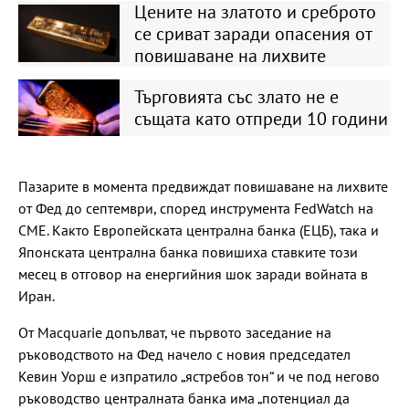
Цените на златото и среброто
се сриват заради опасения от
повишаване на лихвите
Търговията със злато не е
същата като отпреди 10 години
Пазарите в момента предвиждат повишаване на лихвите
от Фед до септември, според инструмента FedWatch на
CME. Както Европейската централна банка (ЕЦБ), така и
Японската централна банка повишиха ставките този
месец в отговор на енергийния шок заради войната в
Иран.
От Macquarie допълват, че първото заседание на
ръководството на Фед начело с новия председател
Кевин Уорш е изпратило „ястребов тон“ и че под негово
ръководство централната банка има „потенциал да