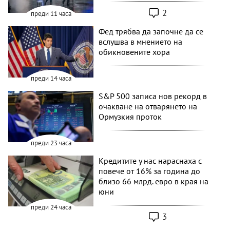
2
преди 11 часа
Фед трябва да започне да се
вслушва в мнението на
обикновените хора
преди 14 часа
S&P 500 записа нов рекорд в
очакване на отварянето на
Ормузкия проток
преди 23 часа
Кредитите у нас нараснаха с
повече от 16% за година до
близо 66 млрд. евро в края на
юни
преди 24 часа
3