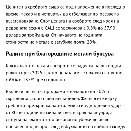
Цените на среброто също са под напрежение в последно
време, макар и в четвъртък да отбелязват по-осезаемо
възстановяване. Спот цената на среброто след края на
редовната сесия в САЩ се увеличава с 0,8% до 57,90
долара за тройунция. От началото на годината
стойността на метала е загубила почти 20%.
Ралито при благородните метали буксува
Както златото, така и среброто се радваха на рекордни
ралита през 2025 г., като цената им се покачи съответно
с 66% и 135% през годината.
Въпреки че ръстът продължи в началото на 2026 г.,
търговията скоро стана нестабилна. Фючърсите върху
среброто претърпяха най-големия си еднодневен удар
от 80-те години на миналия век в края на януари, а
статутът на златото като безопасно убежище беше
поставен под въпрос след избухването на войната между