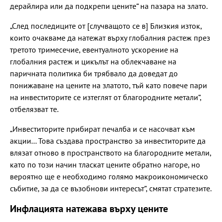
дерайлира или да подкрепи цените“ на пазара на злато.
„След последиците от [случващото се в] Близкия изток,
които очакваме да натежат върху глобалния растеж през
третото тримесечие, евентуалното ускорение на
глобалния растеж и цикълът на облекчаване на
паричната политика би трябвало да доведат до
понижаване на цените на златото, тъй като повече пари
на инвеститорите се изтеглят от благородните метали“,
отбелязват те.
„Инвеститорите прибират печалба и се насочват към
акции... Това създава пространство за инвеститорите да
влязат отново в пространството на благородните метали,
като по този начин тласкат цените обратно нагоре, но
вероятно ще е необходимо голямо макроикономическо
събитие, за да се възобнови интересът“, смятат стратезите.
Инфлацията натежава върху цените