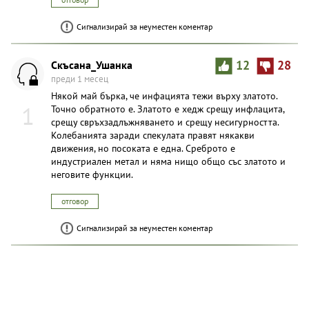
Сигнализирай за неуместен коментар
Скъсана_Ушанка
12
28
преди 1 месец
Някой май бърка, че инфацията тежи върху златото.
1
Точно обратното е. Златото е хедж срещу инфлацита,
срещу свръхзадлъжняването и срещу несигурността.
Колебанията заради спекулата правят някакви
движения, но посоката е една. Среброто е
индустриален метал и няма нищо общо със златото и
неговите функции.
отговор
Сигнализирай за неуместен коментар