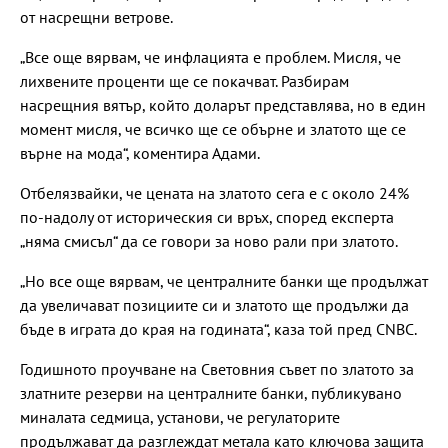
от насрещни ветрове.
„Все още вярвам, че инфлацията е проблем. Мисля, че
лихвените проценти ще се покачват. Разбирам
насрещния вятър, който доларът представлява, но в един
момент мисля, че всичко ще се обърне и златото ще се
върне на мода“, коментира Адами.
Отбелязвайки, че цената на златото сега е с около 24%
по-надолу от историческия си връх, според експерта
„няма смисъл“ да се говори за ново рали при златото.
„Но все още вярвам, че централните банки ще продължат
да увеличават позициите си и златото ще продължи да
бъде в играта до края на годината“, каза той пред CNBC.
Годишното проучване на Световния съвет по златото за
златните резерви на централните банки, публикувано
миналата седмица, установи, че регулаторите
продължават да разглеждат метала като ключова защита