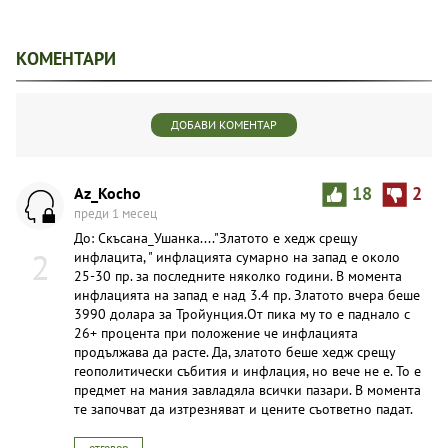
КОМЕНТАРИ
ДОБАВИ КОМЕНТАР
Az_Kocho
18
2
преди 1 месец
До: Скъсана_Ушанка...."Златото е хедж срещу
2
инфлацита, " инфлацията сумарно на запад е около
25-30 пр. за последните няколко години. В момента
инфлацията на запад е над 3.4 пр. Златото вчера беше
3990 долара за Тройунция.От пика му то е паднало с
26+ процента при положение че инфлацията
продължава да расте. Да, златото беше хедж срещу
геополитически събития и инфлация, но вече не е. То е
предмет на мания завладяла всички пазари. В момента
те започват да изтрезняват и цените съответно падат.
отговор