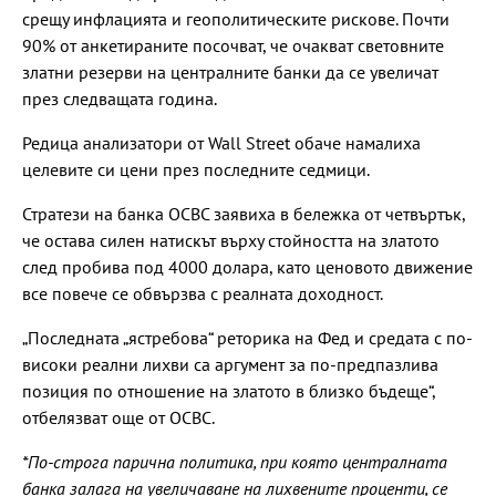
срещу инфлацията и геополитическите рискове. Почти
90% от анкетираните посочват, че очакват световните
златни резерви на централните банки да се увеличат
през следващата година.
Редица анализатори от Wall Street обаче намалиха
целевите си цени през последните седмици.
Стратези на банка OCBC заявиха в бележка от четвъртък,
че остава силен натискът върху стойността на златото
след пробива под 4000 долара, като ценовото движение
все повече се обвързва с реалната доходност.
„Последната „ястребова“ реторика на Фед и средата с по-
високи реални лихви са аргумент за по-предпазлива
позиция по отношение на златото в близко бъдеще“,
отбелязват още от OCBC.
*По-строга парична политика, при която централната
банка залага на увеличаване на лихвените проценти, се