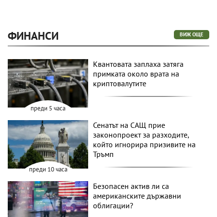
ФИНАНСИ
ВИЖ ОЩЕ
Квантовата заплаха затяга
примката около врата на
криптовалутите
преди 5 часа
Сенатът на САЩ прие
законопроект за разходите,
който игнорира призивите на
Тръмп
преди 10 часа
Безопасен актив ли са
американските държавни
облигации?