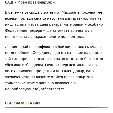
САЩ и Иран през февруари.
В бележка от сряда стратези от Macquarie посочват, че
всички погледи сега са насочени към траекторията на
инфлацията и това дали централните банки – особено
Федералният резерв – ще затегнат паричната си
политика, за да държат цените под контрол.
„Явният край на конфликта в Близкия изток, съчетан с
по-ястребовия Фед, доведе до отстъпление на цените,
тъй като привлекателността на златото като безопасно
убежище избледнява заедно с перспективата за по-
високи лихвени проценти и по-силен долар, като
увеличението на лихвите от Фед през четвъртото
тримесечие вече е напълно включено в
ценообразуването“, отбелязват те.
СВЪРЗАНИ СТАТИИ