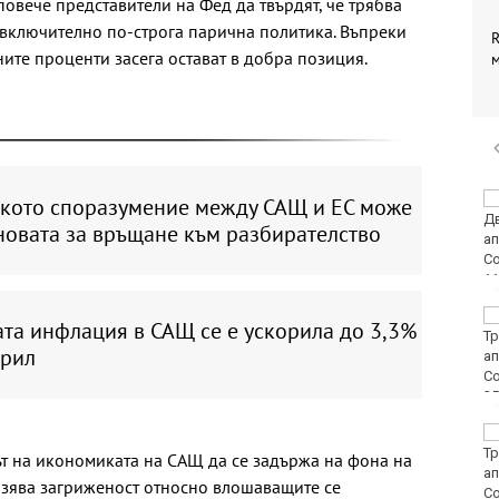
овече представители на Фед да твърдят, че трябва
, включително по-строга парична политика. Въпреки
R
ените проценти засега остават в добра позиция.
Винисиус Жуниор
ското споразумение между САЩ и ЕС може
преподписа с Реал
новата за връщане към разбирателство
(Мадрид)
ЦСКА удари с 3:0
та инфлация в САЩ се е ускорила до 3,3%
Макаби като гост
прил
Тъжна вест! Почина
голямо име в
ът на икономиката на САЩ да се задържа на фона на
медицината
азява загриженост относно влошаващите се