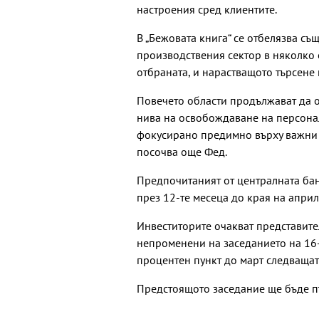
настроения сред клиентите.
В „Бежовата книга“ се отбелязва съ
производствения сектор в няколко о
отбраната, и нарастващото търсене 
Повечето области продължават да о
нива на освобождаване на персонал
фокусирано предимно върху важни п
посочва още Фед.
Предпочитаният от централната бан
през 12-те месеца до края на април 
Инвеститорите очакват представите
непроменени на заседанието на 16-
процентен пункт до март следващат
Предстоящото заседание ще бъде п