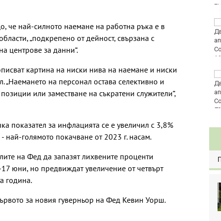
E
Златото стигна до
що, че най-силното наемане на работна ръка е в
4295 долара за унция
бласти, „подкрепено от дейност, свързана с
на центрове за данни“.
писват картина на ниски нива на наемане и ниски
Във Варна наградиха
. „Наемането на персонал остава селективно и
победителите в
озиции или заместване на съкратени служители“,
Спартакиадата на ВМС
80
ка показател за инфлацията се е увеличил с 3,8%
- най-голямото покачване от 2023 г. насам.
лите на Фед да запазят лихвените проценти
17 юни, но предвиждат увеличение от четвърт
а година.
ървото за новия гуверньор на Фед Кевин Уорш.