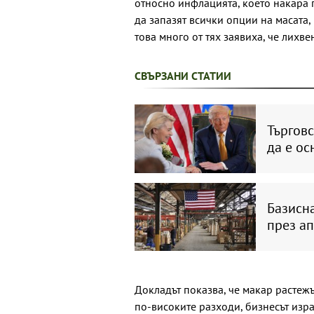
относно инфлацията, което накара п
да запазят всички опции на масата
това много от тях заявиха, че лихв
СВЪРЗАНИ СТАТИИ
Търгов
да е ос
Базисна
през а
Докладът показва, че макар растеж
по-високите разходи, бизнесът изр