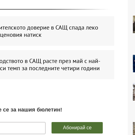
ителското доверие в САЩ спада леко
 ценовия натиск
дството в САЩ расте през май с най-
си темп за последните четири години