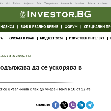
Air
Gol
Tialoto
Az-jenata
Puls
Teenproblem
Automedia
Imoti.net
Rabota
Az-deteto
ИНДЕКСИ
БФБ В РЕАЛНО ВРЕМЕ
ФОРУМ
СПЕЦИАЛНИ ПР
ТА
КРИЗАТА В ИРАН
БЮДЖЕТ 2026
ИЗКУСТВЕН ИНТЕЛЕКТ
МИКА И МАКРОДАННИ
одължава да се ускорява в
 се е увеличила с лек до умерен темп в 10 от 12-те
СПОДЕЛИ: