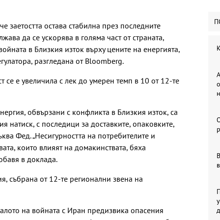
П
че заетостта остава стабилна през последните
ава да се ускорява в голяма част от страната,
К
войната в Близкия изток върху цените на енергията,
егулатора, разгледана от Bloomberg.
А
 се е увеличила с лек до умерен темп в 10 от 12-те
о
енергия, обвързани с конфликта в Близкия изток, са
я натиск, с последици за доставките, опаковките,
р
тъква Фед. „Несигурността на потребителите и
ата, които влияят на домакинствата, бяха
В
обавя в доклада.
в
я, събрана от 12-те регионални звена на
П
у
ачалото на войната с Иран предизвика опасения