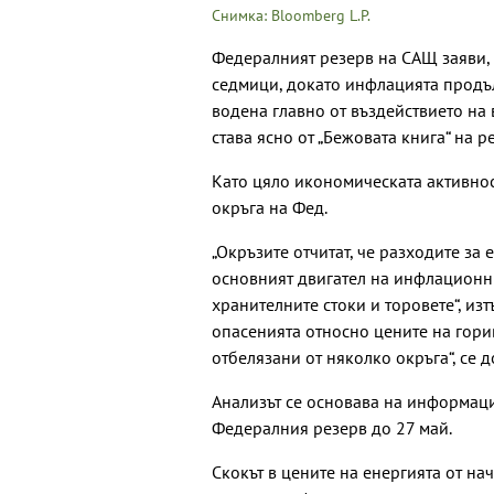
Снимка: Bloomberg L.P.
Федералният резерв на САЩ заяви, 
седмици, докато инфлацията продълж
водена главно от въздействието на 
става ясно от „Бежовата книга“ на р
Като цяло икономическата активност
окръга на Фед.
„Окръзите отчитат, че разходите за 
основният двигател на инфлационни
хранителните стоки и торовете“, из
опасенията относно цените на горив
отбелязани от няколко окръга“, се д
Анализът се основава на информаци
Федералния резерв до 27 май.
Скокът в цените на енергията от н