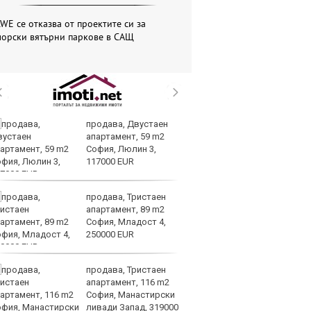
WE се отказва от проектите си за
морски вятърни паркове в САЩ
продава, Двустаен
Вс
апартамент, 59 m2
Ду
София, Люлин 3,
Съ
117000 EUR
продава, Тристаен
Са
апартамент, 89 m2
м
София, Младост 4,
г
250000 EUR
ху
продава, Тристаен
Sh
апартамент, 116 m2
Г
София, Манастирски
ко
ливади Запад, 319000
по