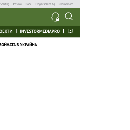
Start.bg
Posoka
Boec
Megavselena.bg
Chernomore
ОЕКТИ
INVESTORMEDIAPRO
ВОЙНАТА В УКРАЙНА