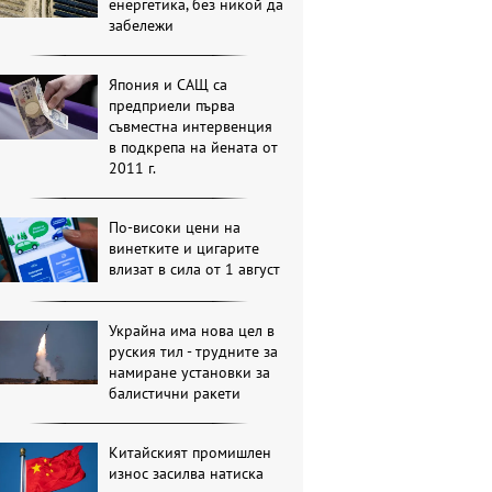
енергетика, без никой да
забележи
Япония и САЩ са
предприели първа
съвместна интервенция
в подкрепа на йената от
2011 г.
По-високи цени на
винетките и цигарите
влизат в сила от 1 август
Украйна има нова цел в
руския тил - трудните за
намиране установки за
балистични ракети
Китайският промишлен
износ засилва натиска