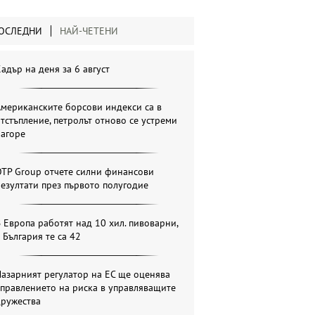
ОСЛЕДНИ
НАЙ-ЧЕТЕНИ
адър на деня за 6 август
мериканските борсови индекси са в
тстъпление, петролът отново се устреми
нагоре
OTP Group отчете силни финансови
езултати през първото полугодие
 Европа работят над 10 хил. пивоварни,
 България те са 42
азарният регулатор на ЕС ще оценява
правлението на риска в управляващите
дружества