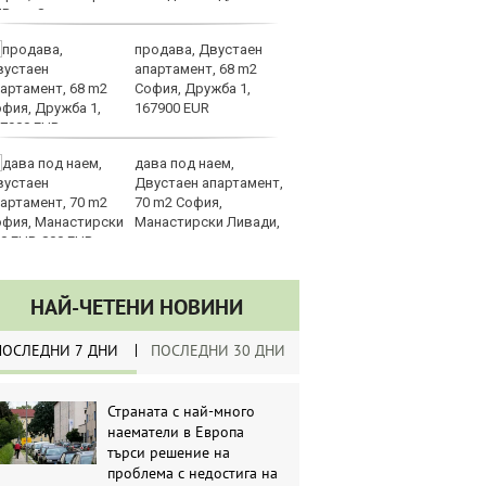
UR
продава, Двустаен
З
апартамент, 68 m2
на
София, Дружба 1,
лу
167900 EUR
дава под наем,
Сл
Двустаен апартамент,
по
70 m2 София,
А
Манастирски Ливади,
ин
0 EUR
долара
НАЙ-ЧЕТЕНИ НОВИНИ
ПОСЛЕДНИ 7 ДНИ
ПОСЛЕДНИ 30 ДНИ
Страната с най-много
наематели в Европа
търси решение на
проблема с недостига на