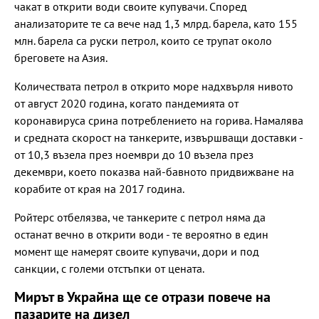
чакат в открити води своите купувачи. Според
анализаторите те са вече над 1,3 млрд. барела, като 155
млн. барела са руски петрол, които се трупат около
бреговете на Азия.
Количествата петрол в открито море надхвърля нивото
от август 2020 година, когато пандемията от
коронавируса срина потреблението на горива. Намалява
и средната скорост на танкерите, извършващи доставки -
от 10,3 възела през ноември до 10 възела през
декември, което показва най-бавното придвижване на
корабите от края на 2017 година.
Ройтерс отбелязва, че танкерите с петрол няма да
останат вечно в открити води - те вероятно в един
момент ще намерят своите купувачи, дори и под
санкции, с големи отстъпки от цената.
Мирът в Украйна ще се отрази повече на
пазарите на дизел