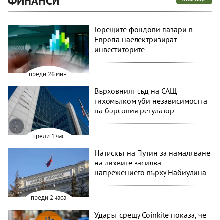
ФИНАНСИ
Горещите фондови пазари в
Европа наелектризират
инвеститорите
преди 26 мин.
Върховният съд на САЩ
тихомълком уби независимостта
на борсовия регулатор
преди 1 час
Натискът на Путин за намаляване
на лихвите засилва
напрежението върху Набиулина
преди 2 часа
Ударът срещу Coinkite показа, че