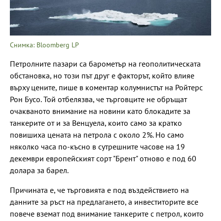
Снимка: Bloomberg LP
Петролните пазари са барометър на геополитическата
обстановка, но този път друг е факторът, който влияе
върху цените, пише в коментар колумнистът на Ройтерс
Рон Бусо. Той отбелязва, че търговците не обръщат
очакваното внимание на новини като блокадите за
танкерите от и за Венцуела, които само за кратко
повишиха цената на петрола с около 2%. Но само
няколко часа по-късно в сутрешните часове на 19
декември европейският сорт "Брент" отново е под 60
долара за барел.
Причината е, че търговията е под въздействието на
данните за ръст на предлагането, а инвеститорите все
повече вземат под внимание танкерите с петрол, които