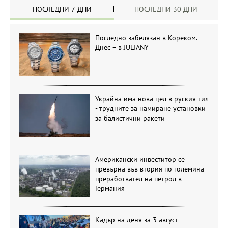
ПОСЛЕДНИ 7 ДНИ
ПОСЛЕДНИ 30 ДНИ
Последно забелязан в Кореком.
Днес – в JULIANY
Украйна има нова цел в руския тил
- трудните за намиране установки
за балистични ракети
Американски инвеститор се
превърна във втория по големина
преработвател на петрол в
Германия
Кадър на деня за 3 август