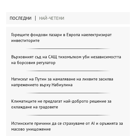
ПОСЛЕДНИ
НАЙ-ЧЕТЕНИ
Горещите фондови пазари в Европа наелектризират
инвеститорите
Върховният съд на САЩ тихомълком уби независимостта
на борсовия регулатор
Натискът на Путин за намаляване на лихвите засилва
напрежението върху Набиулина
Климатиците не предлагат най-доброто решение за
охлаждане на градовете
Истинските причини да се страхуваме от AI и оръжията за
масово унищожение