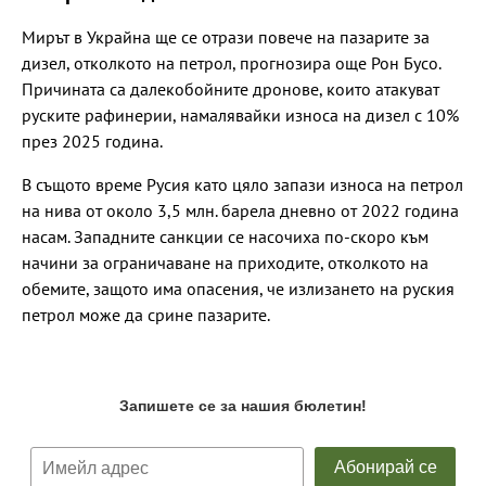
Мирът в Украйна ще се отрази повече на пазарите за
дизел, отколкото на петрол, прогнозира още Рон Бусо.
Причината са далекобойните дронове, които атакуват
руските рафинерии, намалявайки износа на дизел с 10%
през 2025 година.
В същото време Русия като цяло запази износа на петрол
на нива от около 3,5 млн. барела дневно от 2022 година
насам. Западните санкции се насочиха по-скоро към
начини за ограничаване на приходите, отколкото на
обемите, защото има опасения, че излизането на руския
петрол може да срине пазарите.