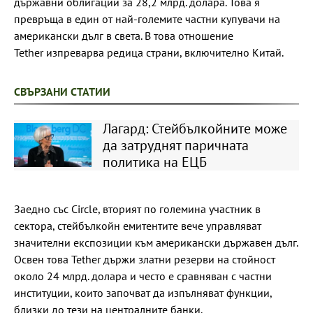
държавни облигации за 28,2 млрд. долара. Това я
превръща в един от най-големите частни купувачи на
американски дълг в света. В това отношение
Tether изпреварва редица страни, включително Китай.
СВЪРЗАНИ СТАТИИ
Лагард: Стейбълкойните може
да затруднят паричната
политика на ЕЦБ
Заедно със Circle, вторият по големина участник в
сектора, стейбълкойн емитентите вече управляват
значителни експозиции към американски държавен дълг.
Освен това Tether държи златни резерви на стойност
около 24 млрд. долара и често е сравняван с частни
институции, които започват да изпълняват функции,
близки до тези на централните банки.