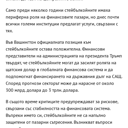
Само преди няколко години стейбълкойните имаха
периферна роля на финансовите пазари, но днес почти
всички големи институции предлагат услуги, свързани с
тях.
Във Вашингтон официалната позиция към
стейбълкойните остава положителна. Финансови
представители на администрацията на президента Тръмп
твърдят, че стейбълкойните могат да засилят ролята на
щатския долар в глобалната финансова система и да
подпомогнат финансирането на държавния дълг на САЩ.
Според прогнози секторът може да нарасне от около
300 млрд. долара до 3 трлн. долара.
В същото време критиците предупреждават за рискове,
свързани със стабилността на финансовата система.
Въпреки името си, стейбълкойните не са напълно
защитени от пазарни сътресения. Възникват въпроси