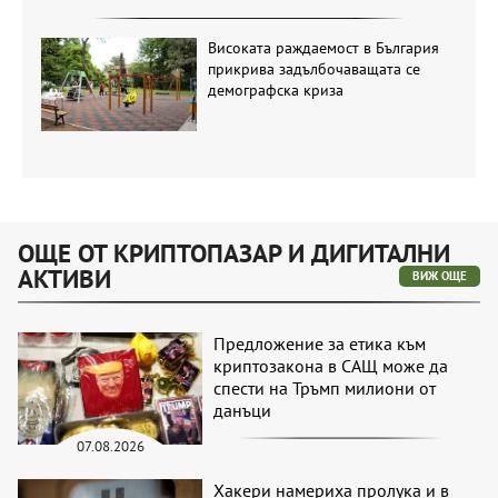
Високата раждаемост в България
прикрива задълбочаващата се
демографска криза
ОЩЕ ОТ КРИПТОПАЗАР И ДИГИТАЛНИ
АКТИВИ
ВИЖ ОЩЕ
Предложение за етика към
криптозакона в САЩ може да
спести на Тръмп милиони от
данъци
07.08.2026
Хакери намериха пролука и в