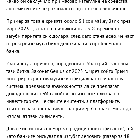
какво би се случило при масово изтегляне на средства,
ако емитентите не разполагат с достатъчна ликвидност.
Пример за това е кризата около Silicon Valley Bank през
март 2023 г., когато стейбълкойнът USDC временно
загуби паритета си с долара, след като стана ясно, че част
от резервите му са били депозирани в проблемната
банка.
Има и друга причина, поради която Уолстрийт започна
тази битка. Законът Genius от 2025 г., чрез който Тръмп
интегрира криптовалутите в официалната финансова
система, предвижда възможността да се предлагат
доходоносни стейбълкойни - които носят лихва на
инвеститорите. Не самите емитенти, а платформите,
които ги разпространяват - например Coinbase, могат да
изплащат тези дивиденти.
„Това е истински кошмар за традиционните финанси“, тъй
като банките рискуват да изгубят депозити (пазар за 18