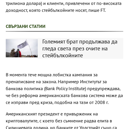
трилиона долара) и клиенти, привлечени от по-високата
доходност, която стейбълкойните носят, пише FT.
СВЪРЗАНИ СТАТИИ
Големият брат продължава да
гледа света през очите на
стейбълкойните
В момента тече мощна лобистка кампания за
пренаписване на закона. Например Институтът за
банкова политика (Bank Policy Institute) предупреждава,
че без реформа американската банкова система може да
се изправи пред криза, подобна на тази от 2008 г.
Американският президент е привърженик на
криптовалутите, с което без съмнение радва елита в
Силициевата долина, но банките от Уолстрийт също са