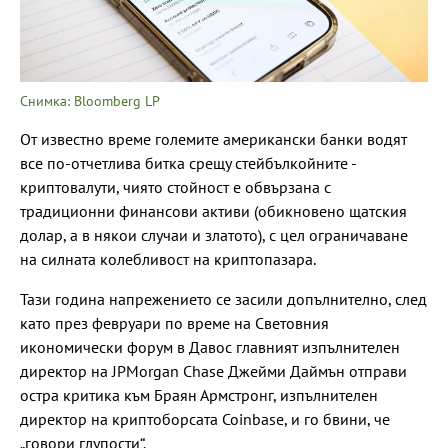
Снимка: Bloomberg LP
От известно време големите американски банки водят
все по-отчетлива битка срещу стейбълкойните -
криптовалути, чиято стойност е обвързана с
традиционни финансови активи (обикновено щатския
долар, а в някои случаи и златото), с цел ограничаване
на силната колебливост на криптопазара.
Тази година напрежението се засили допълнително, след
като през февруари по време на Световния
икономически форум в Давос главният изпълнителен
директор на JPMorgan Chase Джейми Даймън отправи
остра критика към Браян Армстронг, изпълнителен
директор на криптоборсата Coinbase, и го бвини, че
„говори глупости“.