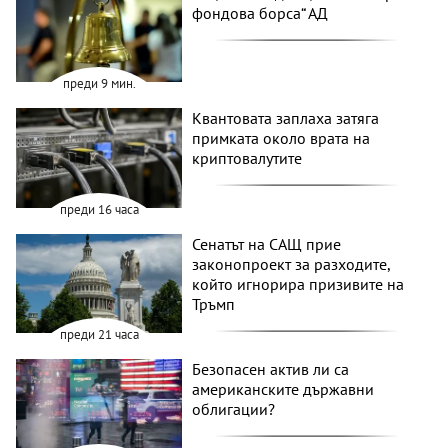
фондова борса“ АД
преди 9 мин.
Квантовата заплаха затяга
примката около врата на
криптовалутите
преди 16 часа
Сенатът на САЩ прие
законопроект за разходите,
който игнорира призивите на
Тръмп
преди 21 часа
Безопасен актив ли са
американските държавни
облигации?