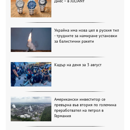
Днес – в JULIANY
Украйна има нова цел в руския тил
- трудните за намиране установки
за балистични ракети
Кадър на деня за 3 август
Американски инвеститор се
превърна във втория по големина
преработвател на петрол в
Германия