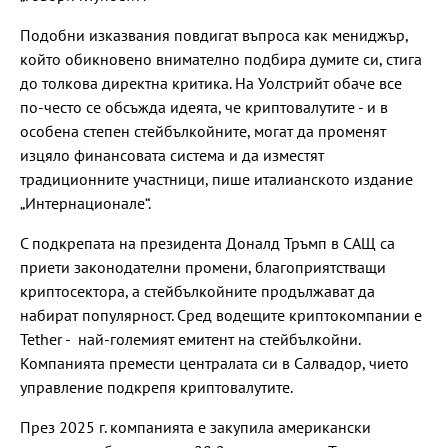
Подобни изказвания повдигат въпроса как мениджър,
който обикновено внимателно подбира думите си, стига
до толкова директна критика. На Уолстрийт обаче все
по-често се обсъжда идеята, че криптовалутите - и в
особена степен стейбълкойните, могат да променят
изцяло финансовата система и да изместят
традиционните участници, пише италианското издание
„Интернационале“.
С подкрепата на президента Доналд Тръмп в САЩ са
приети законодателни промени, благоприятстващи
криптосектора, а стейбълкойните продължават да
набират популярност. Сред водещите криптокомпании е
Tether - най-големият емитент на стейбълкойни.
Компанията премести централата си в Салвадор, чието
управление подкрепя криптовалутите.
През 2025 г. компанията е закупила американски