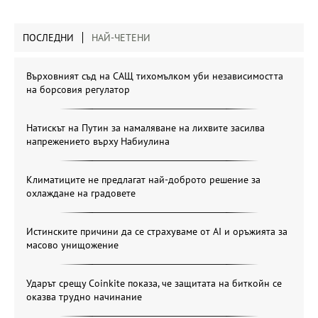
ПОСЛЕДНИ
НАЙ-ЧЕТЕНИ
Върховният съд на САЩ тихомълком уби независимостта
на борсовия регулатор
Натискът на Путин за намаляване на лихвите засилва
напрежението върху Набиулина
Климатиците не предлагат най-доброто решение за
охлаждане на градовете
Истинските причини да се страхуваме от AI и оръжията за
масово унищожение
Ударът срещу Coinkite показа, че защитата на биткойн се
оказва трудно начинание