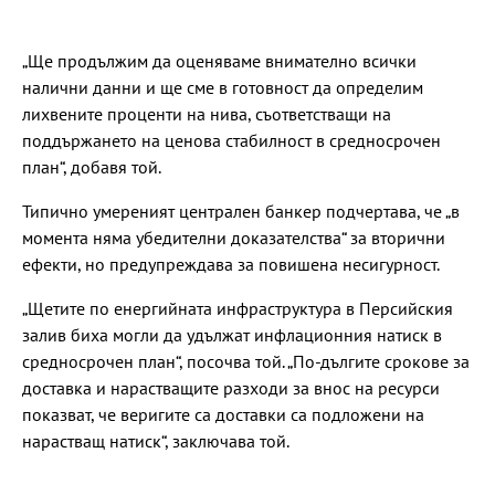
„Ще продължим да оценяваме внимателно всички
налични данни и ще сме в готовност да определим
лихвените проценти на нива, съответстващи на
поддържането на ценова стабилност в средносрочен
план“, добавя той.
Типично умереният централен банкер подчертава, че „в
момента няма убедителни доказателства“ за вторични
ефекти, но предупреждава за повишена несигурност.
„Щетите по енергийната инфраструктура в Персийския
залив биха могли да удължат инфлационния натиск в
средносрочен план“, посочва той. „По-дългите срокове за
доставка и нарастващите разходи за внос на ресурси
показват, че веригите са доставки са подложени на
нарастващ натиск“, заключава той.