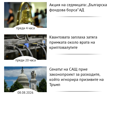
Акция на седмицата: „Българска
фондова борса“ АД
преди 4 часа
Квантовата заплаха затяга
примката около врата на
криптовалутите
преди 20 часа
Сенатът на САЩ прие
законопроект за разходите,
който игнорира призивите на
Тръмп
08.08.2026