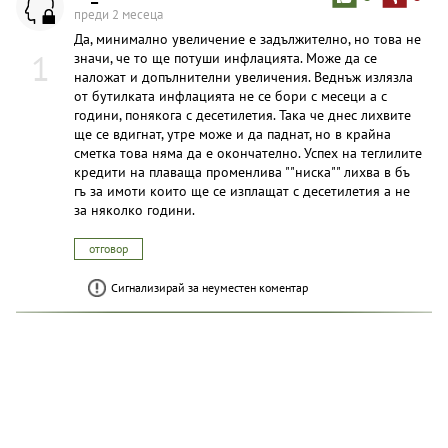
преди 2 месеца
Да, минимално увеличение е задължително, но това не
1
значи, че то ще потуши инфлацията. Може да се
наложат и допълнителни увеличения. Веднъж излязла
от бутилката инфлацията не се бори с месеци а с
години, понякога с десетилетия. Така че днес лихвите
ще се вдигнат, утре може и да паднат, но в крайна
сметка това няма да е окончателно. Успех на теглилите
кредити на плаваща променлива ""ниска"" лихва в бъ
гъ за имоти които ще се изплащат с десетилетия а не
за няколко години.
отговор
Сигнализирай за неуместен коментар