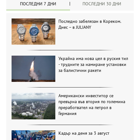
ПОСЛЕДНИ 7 ДНИ
ПОСЛЕДНИ 30 ДНИ
Последно забелязан в Кореком.
Днес – в JULIANY
Украйна има нова цел в руския тил
- трудните за намиране установки
за балистични ракети
Американски инвеститор се
превърна във втория по големина
преработвател на петрол в
Германия
Кадър на деня за 3 август