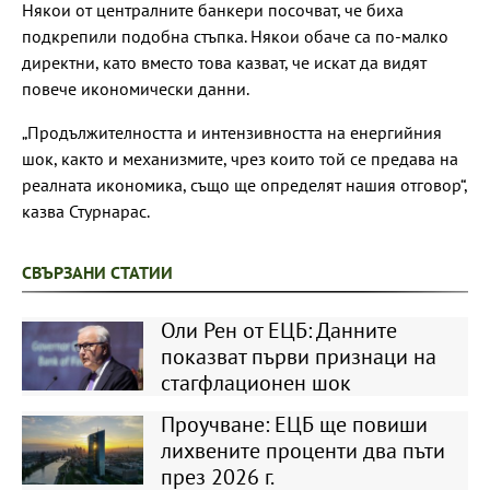
Някои от централните банкери посочват, че биха
подкрепили подобна стъпка. Някои обаче са по-малко
директни, като вместо това казват, че искат да видят
повече икономически данни.
„Продължителността и интензивността на енергийния
шок, както и механизмите, чрез които той се предава на
реалната икономика, също ще определят нашия отговор“,
казва Стурнарас.
СВЪРЗАНИ СТАТИИ
Оли Рен от ЕЦБ: Данните
показват първи признаци на
стагфлационен шок
Проучване: ЕЦБ ще повиши
лихвените проценти два пъти
през 2026 г.