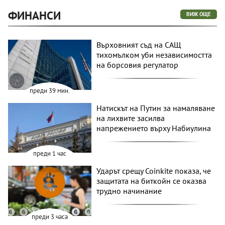
ФИНАНСИ
ВИЖ ОЩЕ
Върховният съд на САЩ
тихомълком уби независимостта
на борсовия регулатор
преди 39 мин.
Натискът на Путин за намаляване
на лихвите засилва
напрежението върху Набиулина
преди 1 час
Ударът срещу Coinkite показа, че
защитата на биткойн се оказва
трудно начинание
преди 3 часа