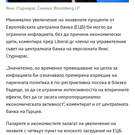
Янис Стурнарас. Снимка: Bloomberg LP
Минимално увеличение на лихвените проценти от
Европейската централна банка (ЕЦБ) би могло да
ограничи инфлацията, без да причини икономически
щети, коментира пред Liberal.gr членът на управителния
съвет на централната банка на еврозоната Янис
Стурнарас.
„Значително, но временно превишаване на целта за
инфлацията би означавало премерена корекция на
паричната политика в по-рестриктивна посока в близко
бъдеще, за да се ограничи интензивността на вторичните
ефекти, без да се засяга непропорционално
икономическата активност“, коментират и от централната
банка на Гърция.
Пазарите и икономистите залагат на увеличение на
лихвите с четвърт пункт на юнското заседание на ЕЦБ.