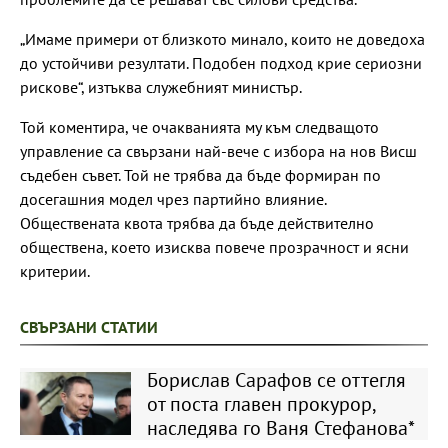
„Имаме примери от близкото минало, които не доведоха
до устойчиви резултати. Подобен подход крие сериозни
рискове“, изтъква служебният министър.
Той коментира, че очакванията му към следващото
управление са свързани най-вече с избора на нов Висш
съдебен съвет. Той не трябва да бъде формиран по
досегашния модел чрез партийно влияние.
Обществената квота трябва да бъде действително
обществена, което изисква повече прозрачност и ясни
критерии.
СВЪРЗАНИ СТАТИИ
Борислав Сарафов се оттегля
от поста главен прокурор,
наследява го Ваня Стефанова*