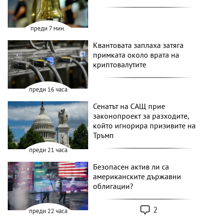
преди 7 мин.
Квантовата заплаха затяга
примката около врата на
криптовалутите
преди 16 часа
Сенатът на САЩ прие
законопроект за разходите,
който игнорира призивите на
Тръмп
преди 21 часа
Безопасен актив ли са
американските държавни
облигации?
2
преди 22 часа