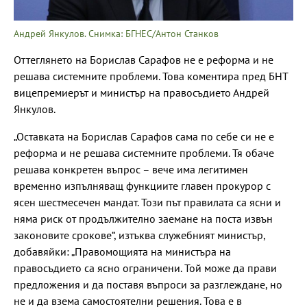
Андрей Янкулов. Снимка: БГНЕС/Антон Станков
Оттеглянето на Борислав Сарафов не е реформа и не
решава системните проблеми. Това коментира пред БНТ
вицепремиерът и министър на правосъдието Андрей
Янкулов.
„Оставката на Борислав Сарафов сама по себе си не е
реформа и не решава системните проблеми. Тя обаче
решава конкретен въпрос – вече има легитимен
временно изпълняващ функциите главен прокурор с
ясен шестмесечен мандат. Този път правилата са ясни и
няма риск от продължително заемане на поста извън
законовите срокове“, изтъква служебният министър,
добавяйки: „Правомощията на министъра на
правосъдието са ясно ограничени. Той може да прави
предложения и да поставя въпроси за разглеждане, но
не и да взема самостоятелни решения. Това е в