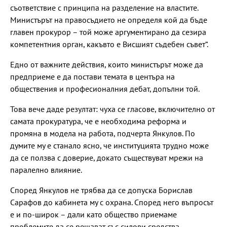
съответствие с принципа на разделение на властите.
Министърът на правосъдието не определя кой да бъде
главен прокурор – той може аргументирано да сезира
компетентния орган, какъвто е Висшият съдебен съвет“.
Едно от важните действия, които министърът може да
предприеме е да постави темата в центъра на
обществения и професионалния дебат, допълни той.
Това вече даде резултат: чуха се гласове, включително от
самата прокуратура, че е необходима реформа и
промяна в модела на работа, подчерта Янкулов. По
думите му е станало ясно, че институцията трудно може
да се ползва с доверие, докато съществуват мрежи на
паралелно влияние.
Според Янкулов не трябва да се допуска Борислав
Сарафов до кабинета му с охрана. Според него въпросът
е и по-широк – дали като общество приемаме
проблемите да се решават със силови средства.