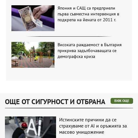
Япония и САЩ са предприели
първа съвместна интервенция в
подкрепа на йената от 2011 г.
Високата раждаемост в България
прикрива задълбочаващата се
демографска криза
ОЩЕ ОТ СИГУРНОСТ И ОТБРАНА
ВИЖ ОЩЕ
Истинските причини да се
страхуваме от AI и оръжията за
масово унищожение