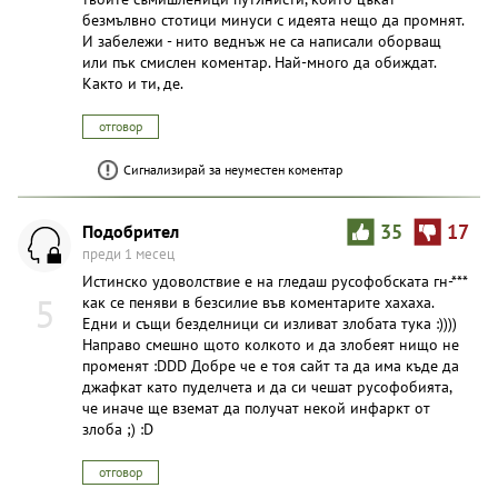
безмълвно стотици минуси с идеята нещо да промнят.
И забележи - нито веднъж не са написали оборващ
или пък смислен коментар. Най-много да обиждат.
Както и ти, де.
отговор
Сигнализирай за неуместен коментар
Подобрител
35
17
преди 1 месец
Истинско удоволствие е на гледаш русофобската гн-***
5
как се пеняви в безсилие във коментарите хахаха.
Едни и същи безделници си изливат злобата тука :))))
Направо смешно щото колкото и да злобеят нищо не
променят :DDD Добре че е тоя сайт та да има къде да
джафкат като пуделчета и да си чешат русофобията,
че иначе ще вземат да получат некой инфаркт от
злоба ;) :D
отговор