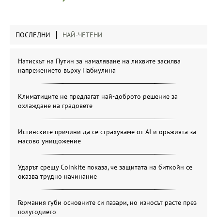
ПОСЛЕДНИ
НАЙ-ЧЕТЕНИ
Натискът на Путин за намаляване на лихвите засилва
напрежението върху Набиулина
Климатиците не предлагат най-доброто решение за
охлаждане на градовете
Истинските причини да се страхуваме от AI и оръжията за
масово унищожение
Ударът срещу Coinkite показа, че защитата на биткойн се
оказва трудно начинание
Германия губи основните си пазари, но износът расте през
полугодието