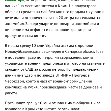
паника“ на местните жители в Крим. На полуострова
обаче от средата на май бензинът се продава с купони и
вече има и ограничения за по 20 литра на седмица за
автомобил. Заради ударите по товарни автомобили и
цистерни има дефицит и на основни хранителни
продукти в магазините.
В нощта срещу 10 юни Украйна атакува с дронове
Новокуйбашевската рафинерия в Самарска област. Това
е поредният удар по петролни съоръжения, които
украинските военни предприеха в отговор на свалените
санкции от САЩ за руския петрол. По предварителни
данни има удар и по завода ВНИИР – Прогрес в
Чебоксари, който е част от военно-промишления
комплекс на Русия, произвеждайки части за дронове и
ракети.
През нощта срещу 10 юни отново има съобщения и за
взривове в Крим като щетите се уточняват.