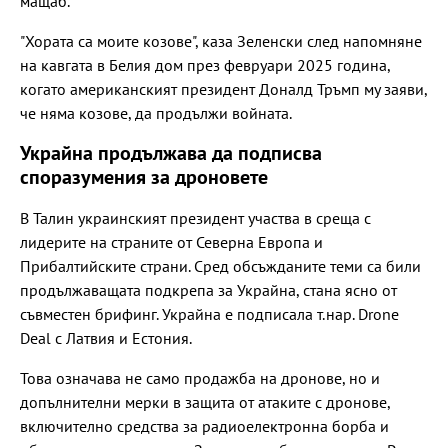
мащаб.
"Хората са моите козове", каза Зеленски след напомняне
на кавгата в Белия дом през февруари 2025 година,
когато американският президент Доналд Тръмп му заяви,
че няма козове, да продължи войната.
Украйна продължава да подписва
споразумения за дроновете
В Талин украинският президент участва в среща с
лидерите на страните от Северна Европа и
Прибалтийските страни. Сред обсъжданите теми са били
продължаващата подкрепа за Украйна, стана ясно от
съвместен брифинг. Украйна е подписала т.нар. Drone
Deal с Латвия и Естония.
Това означава не само продажба на дронове, но и
допълнителни мерки в защита от атаките с дронове,
включително средства за радиоелектронна борба и