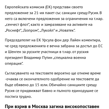
Европейската комисия (ЕК) представи своето
предложение за 21-ия пакет със санкции срещу Русия. В
него са включени предложения за ограничения на т.нар.
„сенчест флот“, както и замразяване на активите на
„Роснефт“, „Газпром“, „Лукойл“ и „Новатек“.
Председателят на ЕК Урсула фон дер Лайен коментира,
че сред предложенията е вечна забрана за достъп до ЕС
и Шенген за руските участници в т.нар. от руския
президент Владимир Путин „специална военна
операция“.
Съгласуването на текстовете вероятно ще отнеме време
-очаква се окончателното одобрение на текстовете да
бъде обявено до 15 юли. Обичайно санкциите срещу
Русия се придвижват бавно и пълното единодушие се
постига трудно.
При взрив в Москва загина високопоставен