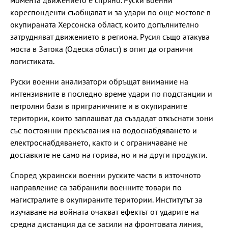
кореспонденти съобщават и за удари по още мостове в
окупираната Херсонска област, които допълнително
затрудняват движението в региона. Русия също атакува
моста в Затока (Одеска област) в опит да ограничи
логистиката.
Руски военни анализатори обръщат внимание на
интензивните в последно време удари по подстанции и
петролни бази в приграничните и в окупираните
територии, които заплашват да създадат откъснати зони
със постоянни прекъсвания на водоснабдяването и
електроснабдяването, както и с ограничаване не
доставките не само на горива, но и на други продукти.
Според украински военни руските части в източното
направление са забранили военните товари по
магистралите в окупираните територии. Институтът за
изучаване на войната очакват ефектът от ударите на
средна дистанция да се засили на фронтовата линия,