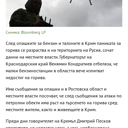
Снимка: Bloomberg LP
След опашките за бензин и талоните в Крим паниката за
горива се разраства и на територията на Русия, сочат
данни на местните власти. Губернаторът на
Краснодарския край Венямин Кондратиев отбеляза, че
малки бензиностанции в областта вече изпитват
недостиг на горива.
Има съобщения за опашки и в Ростовска област и
местните власти посочват, че след съобщения за атаки по
петролни обекти има ръст на търсенето на горива сред
местните жители, както и живеещите в Крим.
Преди дни говорителят на Кремъл Дмитрий Песков
коментира
, че недостиг няма, а има „необоснована