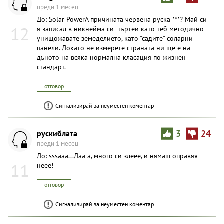
преди 1 месец
До: Solar PowerА причината червена руска ***? Май си
12
я записал в никнейма си- търтеи като теб методично
унищожавате земеделието, като "садите" соларни
панели. Докато не измерете страната ни ще е на
дъното на всяка нормална класация по жизнен
стандарт.
отговор
Сигнализирай за неуместен коментар
рускиблата
3
24
преди 1 месец
До: sssaaa...Даа а, много си злеее, и нямаш оправяя
11
неее!
отговор
Сигнализирай за неуместен коментар