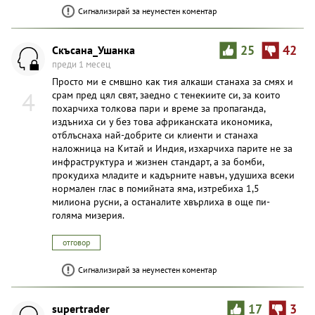
Сигнализирай за неуместен коментар
Скъсана_Ушанка
25
42
преди 1 месец
Просто ми е смвшно как тия алкаши станаха за смях и
4
срам пред цял свят, заедно с тенекиите си, за които
похарчиха толкова пари и време за пропаганда,
издъниха си у без това африканската икономика,
отблъснаха най-добрите си клиенти и станаха
наложница на Китай и Индия, изхарчиха парите не за
инфраструктура и жизнен стандарт, а за бомби,
прокудиха младите и кадърните навън, удушиха всеки
нормален глас в помийната яма, изтребиха 1,5
милиона русни, а останалите хвърлиха в още пи-
голяма мизерия.
отговор
Сигнализирай за неуместен коментар
supertrader
17
3