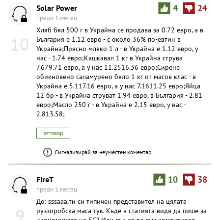
Solar Power
4
24
преди 1 месец
Хляб бял 500 г в Украйна се продава за 0.72 евро, а в
10
България е 1.12 евро - с около 36% по-евтин в
Украйна;Прясно мляко 1 л - в Украйна е 1.12 евро, у
нас - 1.74 евро;Кашкавал 1 кг в Украйна струва
7.679.71 евро, а у нас 11.2516.36 евро;Сирене
обикновено саламурено бяло 1 кг от масов клас - в
Украйна е 5.117.16 евро, а у нас 7.1611.25 евро;Яйца
12 бр - в Украйна струват 1.94 евро, в България - 2.81
евро;Масло 250 г - в Украйна е 2.15 евро, у нас -
2.813.58;
отговор
Сигнализирай за неуместен коментар
FireT
10
38
преди 1 месец
До: sssaaa,ти си типичен представител на цялата
9
руззоробска маса тук. Къде в статията видя да пише за
икономиката на ЕС? Или пък аз да съм коментирал