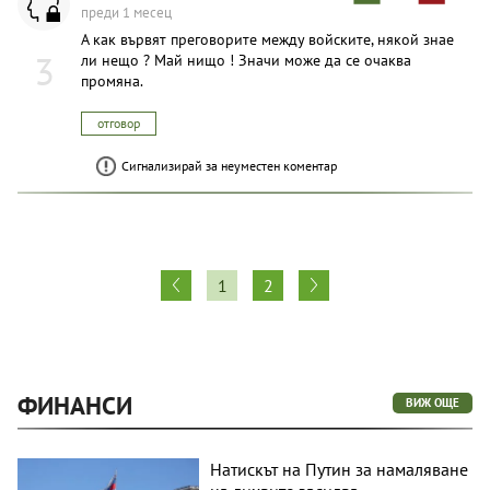
преди 1 месец
А как вървят преговорите между войските, някой знае
3
ли нещо ? Май нищо ! Значи може да се очаква
промяна.
отговор
Сигнализирай за неуместен коментар
1
2
ФИНАНСИ
ВИЖ ОЩЕ
Натискът на Путин за намаляване