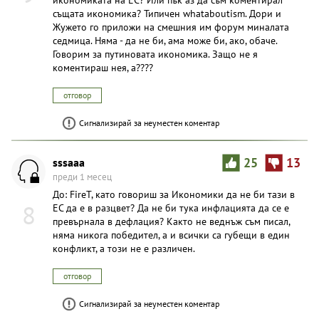
същата икономика? Типичен whataboutism. Дори и
Жужето го приложи на смешния им форум миналата
седмица. Няма - да не би, ама може би, ако, обаче.
Говорим за путиновата икономика. Защо не я
коментираш нея, а????
отговор
Сигнализирай за неуместен коментар
sssaaa
25
13
преди 1 месец
До: FireT, като говориш за Икономики да не би тази в
8
ЕС да е в разцвет? Да не би тука инфлацията да се е
превърнала в дефлация? Както не веднъж съм писал,
няма никога победител, а и всички са губещи в един
конфликт, а този не е различен.
отговор
Сигнализирай за неуместен коментар