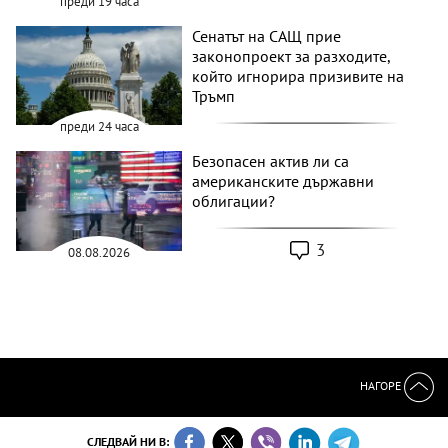
преди 19 часа
Сенатът на САЩ прие
законопроект за разходите,
който игнорира призивите на
Тръмп
преди 24 часа
Безопасен актив ли са
американските държавни
облигации?
3
08.08.2026
НАГОРЕ
СЛЕДВАЙ НИ В: