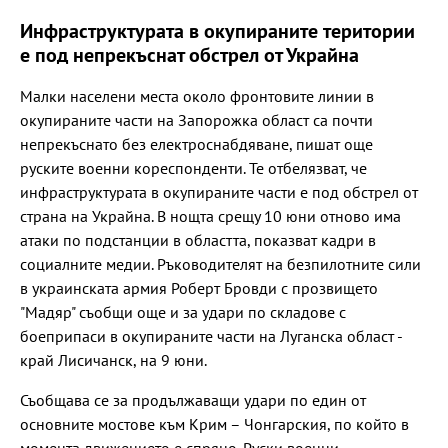
Инфраструктурата в окупираните територии
е под непрекъснат обстрел от Украйна
Малки населени места около фронтовите линии в
окупираните части на Запорожка област са почти
непрекъснато без електроснабдяване, пишат още
руските военни кореспонденти. Те отбелязват, че
инфраструктурата в окупираните части е под обстрел от
страна на Украйна. В нощта срещу 10 юни отново има
атаки по подстанции в областта, показват кадри в
социалните медии. Ръководителят на безпилотните сили
в украинската армия Роберт Бровди с прозвището
"Мадяр" съобщи още и за удари по складове с
боеприпаси в окупираните части на Луганска област -
край Лисичанск, на 9 юни.
Съобщава се за продължаващи удари по един от
основните мостове към Крим – Чонгарския, по който в
момента движението е спряно. Руски военни