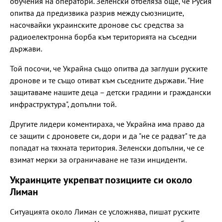
обучения на оператори. Зеленски отбеляза още, че Русия
опитва да предизвика разрив между съюзниците,
насочвайки украинските дронове със средства за
радиоелектронна борба към територията на съседни
държави.
Той посочи, че Украйна също опитва да заглуши руските
дронове и те също отиват към съседните държави. "Ние
защитаваме нашите деца – детски градини и граждански
инфраструктура", допълни той.
Другите лидери коментираха, че Украйна има право да
се защити с дроновете си, дори и да "не се радват" те да
попадат на тяхната територия. Зеленски допълни, че се
взимат мерки за ограничаване не тази инциденти.
Украинците укрепват позициите си около
Лиман
Ситуацията около Лиман се усложнява, пишат руските