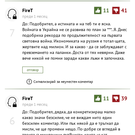
FireT
11
41
преди 1 месец
До: Подобрител, а истината и на теб ти е ясна.
7
Войната в Украйна не се развива по план за ***..Я. Днес
подобриха рекорда по продължителност на първата
световна война. Икономиката на руззия е тотал-щета,
жертвите над милион. И за какво - да се заблуждават с
превземането на паланки. Доста от тях невярни. Даже
вече никой не помни заради какви лъжи я започнаха.
отговор
Сигнализирай за неуместен коментар
FireT
11
39
преди 1 месец
До: Подобрител, дядка, да конкретизираш малко
6
какво значи безсилие, че не виждам нито един
безсилен коментар. Или пък някой да е тръгнал да
мисли, че ще промени нещо. По-добре се вгледай в
твоите съмишленици путЯнисти, които цъкат