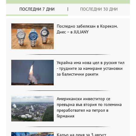
ПОСЛЕДНИ 7 ДНИ
ПОСЛЕДНИ 30 ДНИ
Последно забелязан в Кореком.
Днес – в JULIANY
Украйна има нова цел в руския тил
- трудните за намиране установки
за балистични ракети
Американски инвеститор се
превърна във втория по големина
преработвател на петрол в
Германия
Кадър на деня за 3 август