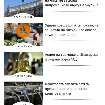
на лихвите засилва
напрежението върху Набиулина
преди 59 мин.
Ударът срещу Coinkite показа, че
защитата на биткойн се оказва
трудно начинание
преди 2 часа
Акция на седмицата: „Българска
фондова борса“ АД
преди 3 часа
Квантовата заплаха затяга
примката около врата на
криптовалутите