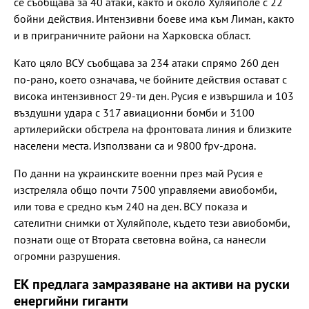
се съобщава за 40 атаки, както и около Хуляйполе с 22
бойни действия. Интензивни боеве има към Лиман, както
и в приграничните райони на Харковска област.
Като цяло ВСУ съобщава за 234 атаки спрямо 260 ден
по-рано, което означава, че бойните действия остават с
висока интензивност 29-ти ден. Русия е извършила и 103
въздушни удара с 317 авиационни бомби и 3100
артилерийски обстрела на фронтовата линия и близките
населени места. Използвани са и 9800 fpv-дрона.
По данни на украинските военни през май Русия е
изстреляла общо почти 7500 управляеми авиобомби,
или това е средно към 240 на ден. ВСУ показа и
сателитни снимки от Хуляйполе, където тези авиобомби,
познати още от Втората световна война, са нанесли
огромни разрушения.
ЕК предлага замразяване на активи на руски
енергийни гиганти