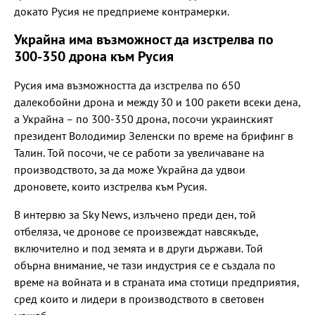
докато Русия не предприеме контрамерки.
Украйна има възможност да изстрелва по
300-350 дрона към Русия
Русия има възможността да изстрелва по 650
далекобойни дрона и между 30 и 100 ракети всеки дена,
а Украйна – по 300-350 дрона, посочи украинският
президент Володимир Зеленски по време на брифинг в
Талин. Той посочи, че се работи за увеличаване на
производството, за да може Украйна да удвои
дроновете, които изстрелва към Русия.
В интервю за Sky News, излъчено преди ден, той
отбеляза, че дронове се произвеждат навсякъде,
включително и под земята и в други държави. Той
обърна внимание, че тази индустрия се е създала по
време на войната и в страната има стотици предприятия,
сред които и лидери в производството в световен