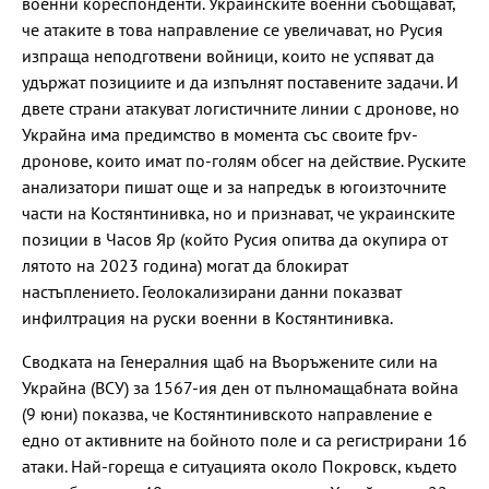
военни кореспонденти. Украинските военни съобщават,
че атаките в това направление се увеличават, но Русия
изпраща неподготвени войници, които не успяват да
удържат позициите и да изпълнят поставените задачи. И
двете страни атакуват логистичните линии с дронове, но
Украйна има предимство в момента със своите fpv-
дронове, които имат по-голям обсег на действие. Руските
анализатори пишат още и за напредък в югоизточните
части на Костянтинивка, но и признават, че украинските
позиции в Часов Яр (който Русия опитва да окупира от
лятото на 2023 година) могат да блокират
настъплението. Геолокализирани данни показват
инфилтрация на руски военни в Костянтинивка.
Сводката на Генералния щаб на Въоръжените сили на
Украйна (ВСУ) за 1567-ия ден от пълномащабната война
(9 юни) показва, че Костянтинивското направление е
едно от активните на бойното поле и са регистрирани 16
атаки. Най-гореща е ситуацията около Покровск, където