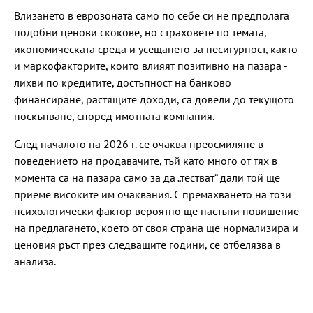
Влизането в еврозоната само по себе си не предполага
подобни ценови скокове, но страховете по темата,
икономическата среда и усещането за несигурност, както
и маркофакторите, които влияят позитивно на пазара -
лихви по кредитите, достъпност на банково
финансиране, растящите доходи, са довели до текущото
поскъпване, според имотната компания.
След началото на 2026 г. се очаква преосмиляне в
поведението на продавачите, тъй като много от тях в
момента са на пазара само за да „тестват“ дали той ще
приеме високите им очаквания. С премахването на този
психологически фактор вероятно ще настъпи повишение
на предлагането, което от своя страна ще нормализира и
ценовия ръст през следващите години, се отбелязва в
анализа.