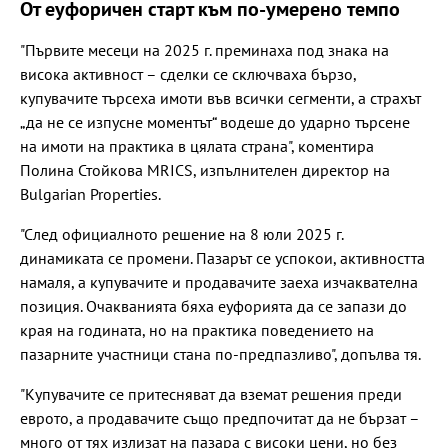
От еуфоричен старт към по-умерено темпо
"Първите месеци на 2025 г. преминаха под знака на
висока активност – сделки се сключваха бързо,
купувачите търсеха имоти във всички сегменти, а страхът
„да не се изпусне моментът“ водеше до ударно търсене
на имоти на практика в цялата страна", коментира
Полина Стойкова MRICS, изпълнителен директор на
Bulgarian Properties.
"След официалното решение на 8 юли 2025 г.
динамиката се промени. Пазарът се успокои, активността
намаля, а купувачите и продавачите заеха изчаквателна
позиция. Очакванията бяха еуфорията да се запази до
края на годината, но на практика поведението на
пазарните участници стана по-предпазливо", допълва тя.
"Купувачите се притесняват да вземат решения преди
еврото, а продавачите също предпочитат да не бързат –
много от тях излизат на пазара с високи цени, но без