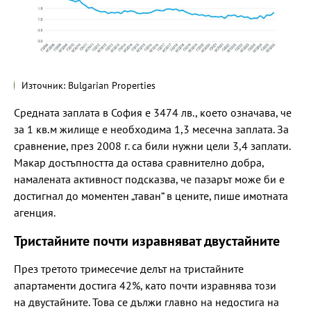
Източник: Bulgarian Properties
Средната заплата в София е 3474 лв., което означава, че
за 1 кв.м жилище е необходима 1,3 месечна заплата. За
сравнение, през 2008 г. са били нужни цели 3,4 заплати.
Макар достъпността да остава сравнително добра,
намалената активност подсказва, че пазарът може би е
достигнал до моментен „таван“ в цените, пише имотната
агенция.
Тристайните почти изравняват двустайните
През третото тримесечие делът на тристайните
апартаменти достига 42%, като почти изравнява този
на двустайните. Това се дължи главно на недостига на