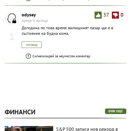
odysey
37
0
преди 8 месеца
Догодина по това време жилищният пазар ще е в
1
състояние на будна кома.
отговор
Сигнализирай за неуместен коментар
ФИНАНСИ
ВИЖ ОЩЕ
S&P 500 записа нов рекорд в