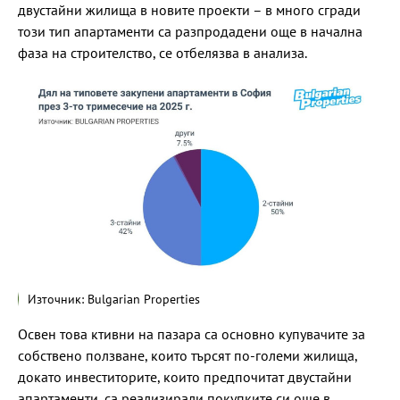
двустайни жилища в новите проекти – в много сгради
този тип апартаменти са разпродадени още в начална
фаза на строителство, се отбелязва в анализа.
Източник: Bulgarian Properties
Освен това ктивни на пазара са основно купувачите за
собствено ползване, които търсят по-големи жилища,
докато инвеститорите, които предпочитат двустайни
апартаменти, са реализирали покупките си още в