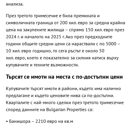
анализа.
През третото тримесечие е била премината и
символичната граница от 200 хил. евро за средна крайна
цена на закупените жилища – спрямо 150 хил. евро през
2024 г. и началото на 2025 г. Ако през предходните
години общите средни цени са нараствали с по 5000 –
10 хил. евро годишно, то сега ръстът е около 50
хил. евро, което е показателно за силния натиск върху
купувачите и техните възможности.
Търсят се имоти на места с по-достъпни цени
Купувачите търсят имоти в райони, където има налично
предлагане и където ценовите нива са по-достъпни.
Кварталите с най-много сделки през третото тримесечие
според данните на Bulgarian Properties са:
• Банишора – 2210 евро на кв.м