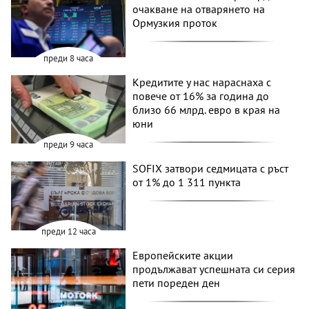
очакване на отварянето на
Ормузкия проток
преди 8 часа
Кредитите у нас нараснаха с
повече от 16% за година до
близо 66 млрд. евро в края на
юни
преди 9 часа
SOFIX затвори седмицата с ръст
от 1% до 1 311 пункта
преди 12 часа
Европейските акции
продължават успешната си серия
пети пореден ден