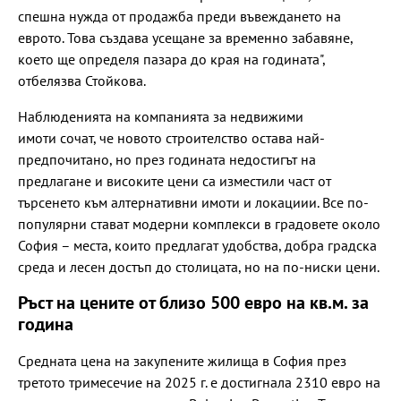
спешна нужда от продажба преди въвеждането на
еврото. Това създава усещане за временно забавяне,
което ще определя пазара до края на годината",
отбелязва Стойкова.
Наблюденията на компанията за недвижими
имоти сочат, че новото строителство остава най-
предпочитано, но през годината недостигът на
предлагане и високите цени са изместили част от
търсенето към алтернативни имоти и локациии. Все по-
популярни стават модерни комплекси в градовете около
София – места, които предлагат удобства, добра градска
среда и лесен достъп до столицата, но на по-ниски цени.
Ръст на цените от близо 500 евро на кв.м. за
година
Средната цена на закупените жилища в София през
третото тримесечие на 2025 г. е достигнала 2310 евро на