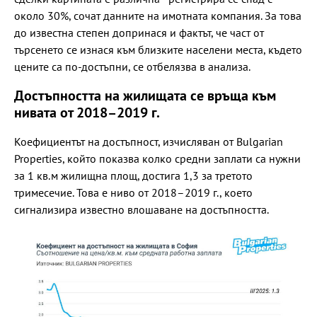
около 30%, сочат данните на имотната компания. За това
до известна степен допринася и фактът, че част от
търсенето се изнася към близките населени места, където
цените са по-достъпни, се отбелязва в анализа.
Достъпността на жилищата се връща към
нивата от 2018–2019 г.
Коефициентът на достъпност, изчисляван от Bulgarian
Properties, който показва колко средни заплати са нужни
за 1 кв.м жилищна площ, достига 1,3 за третото
тримесечие. Това е ниво от 2018–2019 г., което
сигнализира известно влошаване на достъпността.