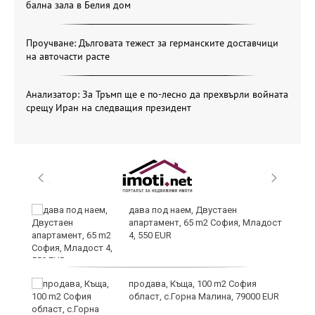
бална зала в Белия дом
Проучване: Дълговата тежест за германските доставчици
на авточасти расте
Анализатор: За Тръмп ще е по-лесно да прехвърли войната
срещу Иран на следващия президент
дава под наем, Двустаен
апартамент, 65 m2 София, Младост
4, 550 EUR
продава, Къща, 100 m2 София
област, с.Горна Малина, 79000 EUR