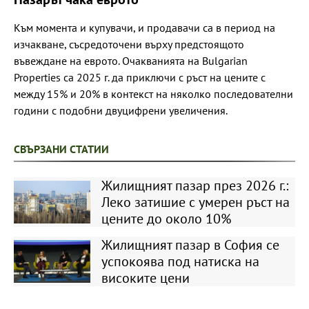
Към момента и купувачи, и продавачи са в период на
изчакване, съсредоточени върху предстоящото
въвеждане на еврото. Очакванията на Bulgarian
Properties са 2025 г. да приключи с ръст на цените с
между 15% и 20% в контекст на няколко последователни
години с подобни двуцифрени увеличения.
СВЪРЗАНИ СТАТИИ
Жилищният пазар през 2026 г.:
Леко затишие с умерен ръст на
цените до около 10%
Жилищният пазар в София се
успокоява под натиска на
високите цени