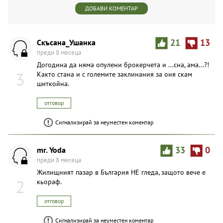
ДОБАВИ КОМЕНТАР
Скъсана_Ушанка
21
13
преди 8 месеца
Догодина да няма опулени брокерчета и ...сна, ама...?!
3
Както стана и с големите заклинания за оня скам
шиткойна.
отговор
Сигнализирай за неуместен коментар
mr. Yoda
33
0
преди 8 месеца
Жилищният пазар в България НЕ гледа, защото вече е
2
кьораф.
отговор
Сигнализирай за неуместен коментар