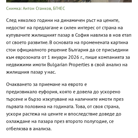
Снимка: Антон Станков, БГНЕС
След няколко години на динамичен ръст на цените,
недостиг на предлагане и силен интерес от страна на
купувачите жилищният пазар в София навлиза в нов етап
от своето развитие. В основата на променената картина
стои официалното решение България да се присъедини
към еврозоната от 1 януари 2026 г., пише компанията за
недвижими имоти Bulgarian Properties в свой анализ на
жилищния пазар у нас.
Очакването за приемане на еврото е
предизвикало еуфория, която е довела до ускорено
търсене и бързо изкупуване на наличните имоти през
първата половина на годината. Това, от своя страна,
ускори растежа на цените и впоследствие доведе до
охлаждане на пазара през второто полугодие, се
отбелязва в анализа.