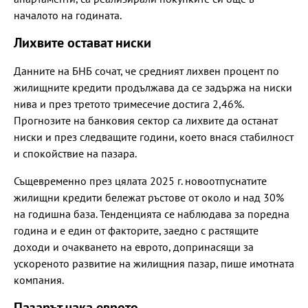
началото на годината.
Лихвите остават ниски
Данните на БНБ сочат, че средният лихвен процент по
жилищните кредити продължава да се задържа на ниски
нива и през третото тримесечие достига 2,46%.
Прогнозите на банковия сектор са лихвите да останат
ниски и през следващите години, което внася стабилност
и спокойствие на пазара.
Същевременно през цялата 2025 г. новоотпуснатите
жилищни кредити бележат ръстове от около и над 30%
на годишна база. Тенденцията се наблюдава за поредна
година и е един от факторите, заедно с растящите
доходи и очакването на еврото, допринасящи за
ускореното развитие на жилищния пазар, пише имотната
компания.
Пазарът чака еврото