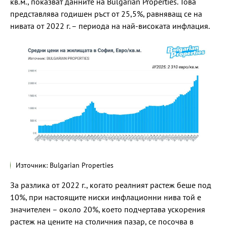
кв.м., показват данните на Bulgarian Properties. Това
представлява годишен ръст от 25,5%, равняващ се на
нивата от 2022 г. – периода на най-високата инфлация.
Източник: Bulgarian Properties
За разлика от 2022 г., когато реалният растеж беше под
10%, при настоящите ниски инфлационни нива той е
значителен – около 20%, което подчертава ускорения
растеж на цените на столичния пазар, се посочва в