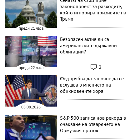
законопроект за разходите,
който игнорира призивите на
Тръмп
преди 21 часа
Безопасен актив ли са
американските държавни
облигации?
2
преди 22 часа
Фед трябва да започне да се
вслушва в мнението на
обикновените хора
08.08.2026
S&P 500 записа нов рекорд в
очакване на отварянето на
Ормузкия проток