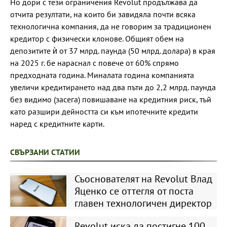
Но дори с тези ограничения Revolut продължава да
отчита резултати, на които би завидяла почти всяка
технологична компания, да не говорим за традиционен
кредитор с физически клонове. Общият обем на
депозитите ѝ от 37 млрд. паунда (50 млрд. долара) в края
на 2025 г. бе нараснал с повече от 60% спрямо
предходната година. Миналата година компанията
увеличи кредитирането над два пъти до 2,2 млрд. паунда
без видимо (засега) повишаване на кредитния риск, тъй
като разшири дейността си към ипотечните кредити
наред с кредитните карти.
СВЪРЗАНИ СТАТИИ
Съоснователят на Revolut Влад
Яценко се оттегля от поста
главен технологичен директор
Revolut иска да постигне 100