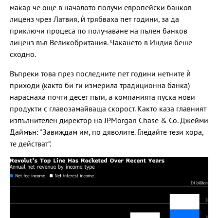
макар че още в началото получи европейски банков
лиценз чрез Латвия, ѝ трябваха пет години, за да
приключи процеса по получаване на пълен банков
лиценз във Великобритания. Чакането в Индия беше
сходно.
Въпреки това през последните пет години нетните ѝ
приходи (както би ги измерила традиционна банка)
нараснаха почти десет пъти, а компанията пуска нови
продукти с главозамайваща скорост. Както каза главният
изпълнителен директор на JPMorgan Chase & Co. Джейми
Даймън: "Завиждам им, по дяволите. Гледайте тези хора,
те действат“.