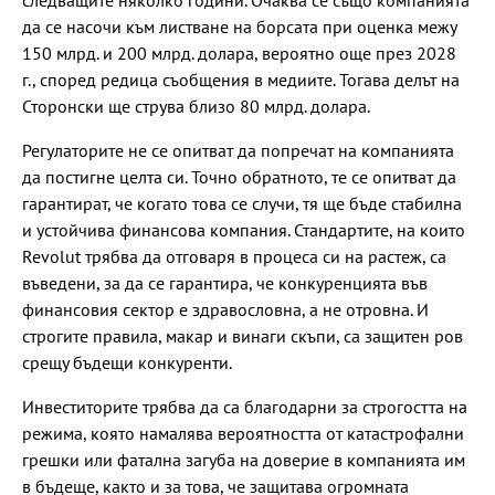
следващите няколко години. Очаква се също компанията
да се насочи към листване на борсата при оценка межу
150 млрд. и 200 млрд. долара, вероятно още през 2028
г., според редица съобщения в медиите. Тогава делът на
Сторонски ще струва близо 80 млрд. долара.
Регулаторите не се опитват да попречат на компанията
да постигне целта си. Точно обратното, те се опитват да
гарантират, че когато това се случи, тя ще бъде стабилна
и устойчива финансова компания. Стандартите, на които
Revolut трябва да отговаря в процеса си на растеж, са
въведени, за да се гарантира, че конкуренцията във
финансовия сектор е здравословна, а не отровна. И
строгите правила, макар и винаги скъпи, са защитен ров
срещу бъдещи конкуренти.
Инвеститорите трябва да са благодарни за строгостта на
режима, която намалява вероятността от катастрофални
грешки или фатална загуба на доверие в компанията им
в бъдеще, както и за това, че защитава огромната