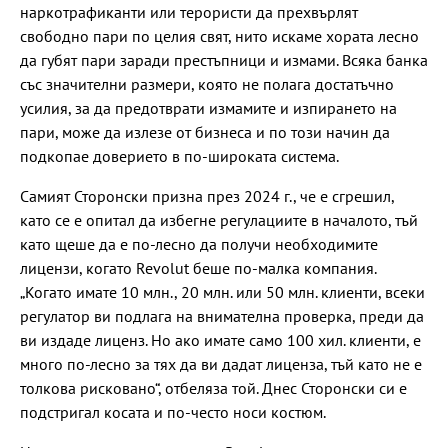
наркотрафиканти или терористи да прехвърлят
свободно пари по целия свят, нито искаме хората лесно
да губят пари заради престъпници и измами. Всяка банка
със значителни размери, която не полага достатъчно
усилия, за да предотврати измамите и изпирането на
пари, може да излезе от бизнеса и по този начин да
подкопае доверието в по-широката система.
Самият Сторонски призна през 2024 г., че е сгрешил,
като се е опитал да избегне регулациите в началото, тъй
като щеше да е по-лесно да получи необходимите
лицензи, когато Revolut беше по-малка компания.
„Когато имате 10 млн., 20 млн. или 50 млн. клиенти, всеки
регулатор ви подлага на внимателна проверка, преди да
ви издаде лиценз. Но ако имате само 100 хил. клиенти, е
много по-лесно за тях да ви дадат лиценза, тъй като не е
толкова рисковано“, отбеляза той. Днес Сторонски си е
подстригал косата и по-често носи костюм.