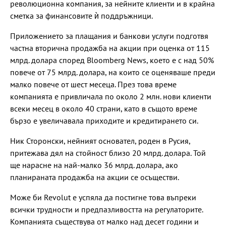
революционна компания, за нейните клиенти и в крайна
сметка за финансовите ѝ поддръжници.
Приложението за плащания и банкови услуги подготвя
частна вторична продажба на акции при оценка от 115
млрд. долара според Bloomberg News, което е с над 50%
повече от 75 млрд. долара, на които се оценяваше преди
малко повече от шест месеца. През това време
компанията е привличала по около 2 млн. нови клиенти
всеки месец в около 40 страни, като в същото време
бързо е увеличавала приходите и кредитирането си.
Ник Сторонски, нейният основател, роден в Русия,
притежава дял на стойност близо 20 млрд. долара. Той
ще нарасне на най-малко 36 млрд. долара, ако
планираната продажба на акции се осъществи.
Може би Revolut е успяла да постигне това въпреки
всички трудности и предпазливостта на регулаторите.
Компанията съществува от малко над десет години и