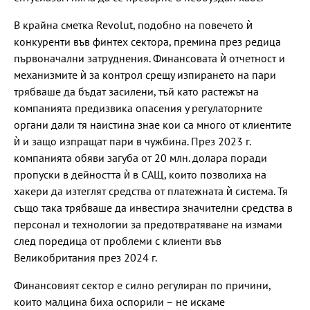
В крайна сметка Revolut, подобно на повечето ѝ
конкуренти във финтех сектора, премина през редица
първоначални затруднения. Финансовата ѝ отчетност и
механизмите ѝ за контрол срещу изпирането на пари
трябваше да бъдат засилени, тъй като растежът на
компанията предизвика опасения у регулаторните
органи дали тя наистина знае кои са много от клиентите
ѝ и защо изпращат пари в чужбина. През 2023 г.
компанията обяви загуба от 20 млн. долара поради
пропуски в дейността ѝ в САЩ, които позволиха на
хакери да изтеглят средства от платежната ѝ система. Тя
също така трябваше да инвестира значителни средства в
персонал и технологии за предотвратяване на измами
след поредица от проблеми с клиенти във
Великобритания през 2024 г.
Финансовият сектор е силно регулиран по причини,
които малцина биха оспорили – не искаме