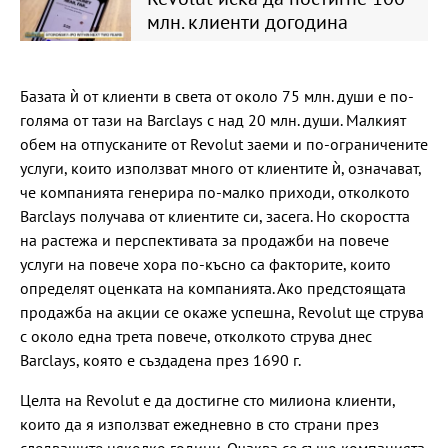
млн. клиенти догодина
Базата ѝ от клиенти в света от около 75 млн. души е по-
голяма от тази на Barclays с над 20 млн. души. Малкият
обем на отпусканите от Revolut заеми и по-ограничените
услуги, които използват много от клиентите ѝ, означават,
че компанията генерира по-малко приходи, отколкото
Barclays получава от клиентите си, засега. Но скоростта
на растежа и перспективата за продажби на повече
услуги на повече хора по-късно са факторите, които
определят оценката на компанията. Ако предстоящата
продажба на акции се окаже успешна, Revolut ще струва
с около една трета повече, отколкото струва днес
Barclays, която е създадена през 1690 г.
Целта на Revolut е да достигне сто милиона клиенти,
които да я използват ежедневно в сто страни през