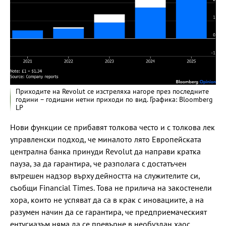
Приходите на Revolut се изстреляха нагоре през последните
години – годишни нетни приходи по вид. Графика: Bloomberg
LP
Нови функции се прибавят толкова често и с толкова лек
управленски подход, че миналото лято Европейската
централна банка принуди Revolut да направи кратка
пауза, за да гарантира, че разполага с достатъчен
вътрешен надзор върху дейността на служителите си,
съобщи Financial Times. Това не прилича на закостенели
хора, които не успяват да са в крак с иновациите, а на
разумен начин да се гарантира, че предприемаческият
ентусиазъм няма да се превърне в необуздан хаос.