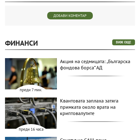
ДОБАВИ КОМЕНТАР
ФИНАНСИ
ВИЖ ОЩЕ
Акция на седмицата: „Българска
фондова борса“ АД
преди 7 мин.
Квантовата заплаха затяга
примката около врата на
криптовалутите
преди 16 часа
Сенатът на САЩ прие