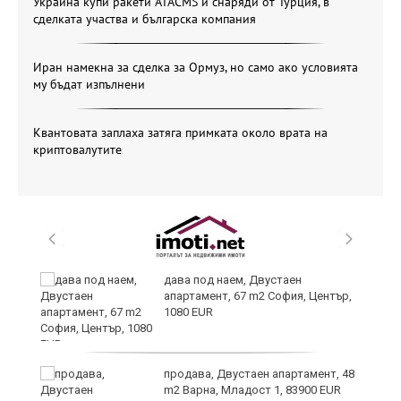
Украйна купи ракети ATACMS и снаряди от Турция, в
сделката участва и българска компания
Иран намекна за сделка за Ормуз, но само ако условията
му бъдат изпълнени
Квантовата заплаха затяга примката около врата на
криптовалутите
,
дава под наем, Двустаен
апартамент, 67 m2 София, Център,
1080 EUR
продава, Двустаен апартамент, 48
m2 Варна, Младост 1, 83900 EUR