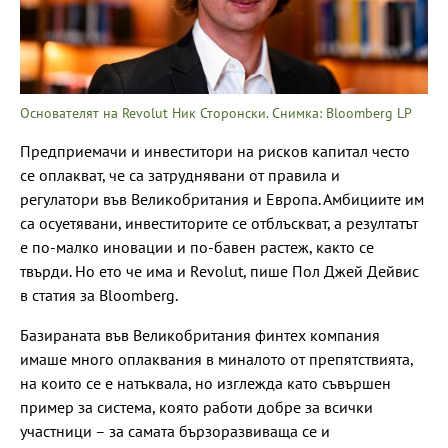
Основателят на Revolut Ник Сторонски. Снимка: Bloomberg LP
Предприемачи и инвеститори на рисков капитал често
се оплакват, че са затруднявани от правила и
регулатори във Великобритания и Европа. Амбициите им
са осуетявани, инвеститорите се отблъскват, а резултатът
е по-малко иновации и по-бавен растеж, както се
твърди. Но ето че има и Revolut, пише Пол Джей Дейвис
в статия за Bloomberg.
Базираната във Великобритания финтех компания
имаше много оплаквания в миналото от препятствията,
на които се е натъквала, но изглежда като съвършен
пример за система, която работи добре за всички
участници – за самата бързоразвиваща се и