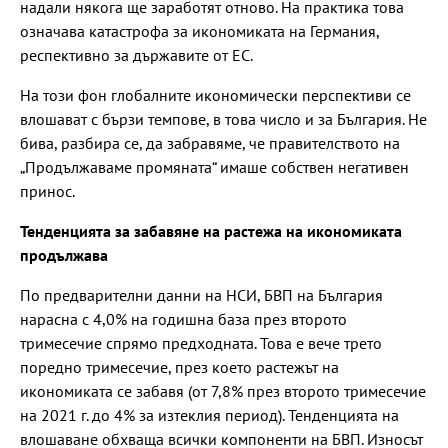
надали някога ще заработят отново. На практика това
означава катастрофа за икономиката на Германия,
респективно за държавите от ЕС.
На този фон глобалните икономически перспективи се
влошават с бързи темпове, в това число и за България. Не
бива, разбира се, да забравяме, че правителството на
„Продължаваме промяната“ имаше собствен негативен
принос.
Тенденцията за забавяне на растежа на икономиката
продължава
По предварителни данни на НСИ, БВП на България
нарасна с 4,0% на годишна база през второто
тримесечие спрямо предходната. Това е вече трето
поредно тримесечие, през което растежът на
икономиката се забавя (от 7,8% през второто тримесечие
на 2021 г. до 4% за изтеклия период). Тенденцията на
влошаване обхваща всички компоненти на БВП. Износът