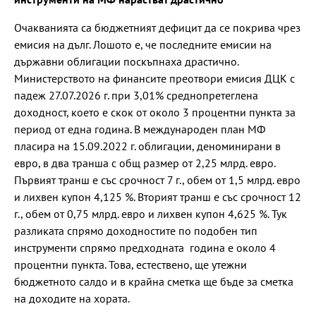
Очакванията са бюджетният дефицит да се покрива чрез
емисия на дълг. Лошото е, че последните емисии на
държавни облигации поскъпнаха драстично.
Министерството на финансите преотвори емисия ДЦК с
падеж 27.07.2026 г. при 3,01% среднопретеглена
доходност, което е скок от около 3 процентни пункта за
период от една година. В международен план МФ
пласира на 15.09.2022 г. облигации, деноминирани в
евро, в два транша с общ размер от 2,25 млрд. евро.
Първият транш е със срочност 7 г., обем от 1,5 млрд. евро
и лихвен купон 4,125 %. Вторият транш е със срочност 12
г., обем от 0,75 млрд. евро и лихвен купон 4,625 %. Тук
разликата спрямо доходностите по подобен тип
инструменти спрямо предходната година е около 4
процентни пункта. Това, естествено, ще утежни
бюджетното салдо и в крайна сметка ще бъде за сметка
на доходите на хората.