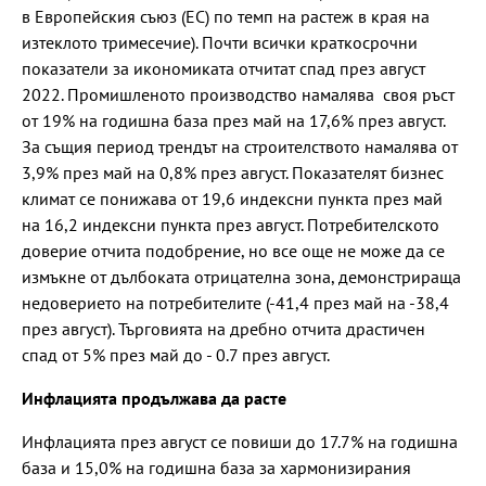
в Европейския съюз (ЕС) по темп на растеж в края на
изтеклото тримесечие). Почти всички краткосрочни
показатели за икономиката отчитат спад през август
2022. Промишленото производство намалява своя ръст
от 19% на годишна база през май на 17,6% през август.
За същия период трендът на строителството намалява от
3,9% през май на 0,8% през август. Показателят бизнес
климат се понижава от 19,6 индексни пункта през май
на 16,2 индексни пункта през август. Потребителското
доверие отчита подобрение, но все още не може да се
измъкне от дълбоката отрицателна зона, демонстрираща
недоверието на потребителите (-41,4 през май на -38,4
през август). Търговията на дребно отчита драстичен
спад от 5% през май до - 0.7 през август.
Инфлацията продължава да расте
Инфлацията през август се повиши до 17.7% на годишна
база и 15,0% на годишна база за хармонизирания