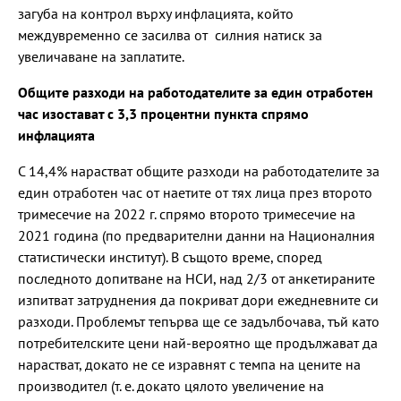
загуба на контрол върху инфлацията, който
междувременно се засилва от силния натиск за
увеличаване на заплатите.
Общите разходи на работодателите за един отработен
час изостават с 3,3 процентни пункта спрямо
инфлацията
С 14,4% нарастват общите разходи на работодателите за
един отработен час от наетите от тях лица през второто
тримесечие на 2022 г. спрямо второто тримесечие на
2021 година (по предварителни данни на Националния
статистически институт). В същото време, според
последното допитване на НСИ, над 2/3 от анкетираните
изпитват затруднения да покриват дори ежедневните си
разходи. Проблемът тепърва ще се задълбочава, тъй като
потребителските цени най-вероятно ще продължават да
нарастват, докато не се изравнят с темпа на цените на
производител (т. е. докато цялото увеличение на