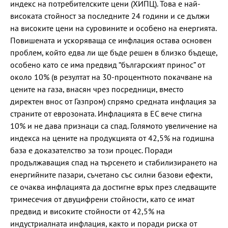
индекс на потребителските цени (ХИПЦ). Това е най-
високата стойност за последните 24 години и се дължи
на високите цени на суровините и особено на енергията.
Повишената и ускоряваща се инфлация остава основен
проблем, който едва ли ще бъде решен в близко бъдеще,
особено като се има предвид “българският принос” от
около 10% (в резултат на 30-процентното покачване на
цените на газа, внасян чрез посредници, вместо
директен внос от Газпром) спрямо средната инфлация за
страните от еврозоната. Инфлацията в ЕС вече стигна
10% и не дава признаци са спад. Голямото увеличение на
индекса на цените на продукцията от 42,5% на годишна
база е доказателство за този процес. Поради
продължаващия спад на търсенето и стабилизирането на
енергийните пазари, съчетано със силни базови ефекти,
се очаква инфлацията да достигне връх през следващите
тримесечия от двуцифрени стойности, като се имат
предвид и високите стойности от 42,5% на
индустриалната инфлация, както и поради риска от