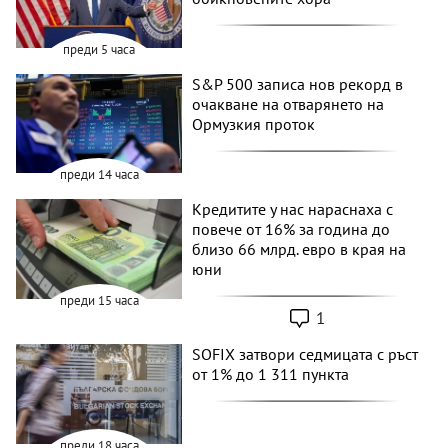
преди 5 часа
S&P 500 записа нов рекорд в
очакване на отварянето на
Ормузкия проток
преди 14 часа
Кредитите у нас нараснаха с
повече от 16% за година до
близо 66 млрд. евро в края на
юни
преди 15 часа
1
SOFIX затвори седмицата с ръст
от 1% до 1 311 пункта
преди 18 часа