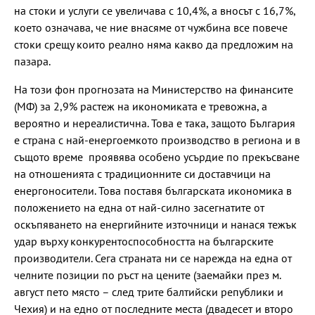
на стоки и услуги се увеличава с 10,4%, а вносът с 16,7%,
което означава, че ние внасяме от чужбина все повече
стоки срещу които реално няма какво да предложим на
пазара.
На този фон прогнозата на Министерство на финансите
(МФ) за 2,9% растеж на икономиката е тревожна, а
вероятно и нереалистична. Това е така, защото България
е страна с най-енергоемкото производство в региона и в
същото време проявява особено усърдие по прекъсване
на отношенията с традиционните си доставчици на
енергоносители. Това поставя българската икономика в
положението на една от най-силно засегнатите от
оскъпяването на енергийните източници и нанася тежък
удар върху конкурентоспособността на българските
производители. Сега страната ни се нарежда на една от
челните позиции по ръст на цените (заемайки през м.
август пето място – след трите балтийски републики и
Чехия) и на едно от последните места (двадесет и второ