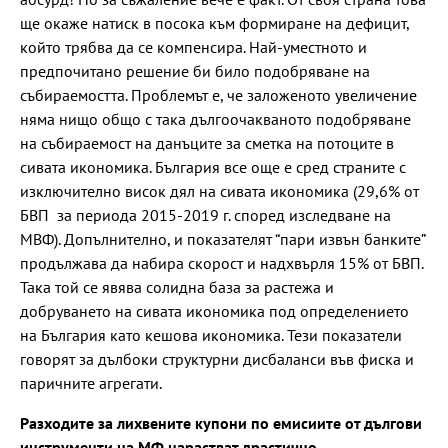
ще окаже натиск в посока към формиране на дефицит,
който трябва да се компенсира. Най-уместното и
предпочитано решение би било подобряване на
събираемостта. Проблемът е, че заложеното увеличение
няма нищо общо с така дългоочакваното подобряване
на събираемост на данъците за сметка на потоците в
сивата икономика. България все още е сред страните с
изключително висок дял на сивата икономика (29,6% от
БВП за периода 2015-2019 г. според изследване на
МВФ). Допълнително, и показателят “пари извън банките”
продължава да набира скорост и надхвърля 15% от БВП.
Така той се явява солидна база за растежа и
добруването на сивата икономика под определението
на България като кешова икономика. Тези показатели
говорят за дълбоки структурни дисбаланси във фиска и
паричните агрегати.
Разходите за лихвените купони по емисиите от дългови
инструменти на МФ нарастват драстично