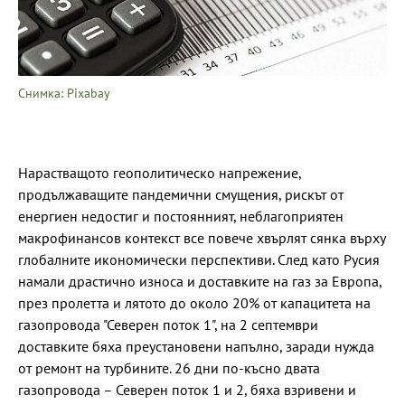
Снимка: Pixabay
Нарастващото геополитическо напрежение,
продължаващите пандемични смущения, рискът от
енергиен недостиг и постоянният, неблагоприятен
макрофинансов контекст все повече хвърлят сянка върху
глобалните икономически перспективи. След като Русия
намали драстично износа и доставките на газ за Европа,
през пролетта и лятото до около 20% от капацитета на
газопровода "Северен поток 1", на 2 септември
доставките бяха преустановени напълно, заради нужда
от ремонт на турбините. 26 дни по-късно двата
газопровода – Северен поток 1 и 2, бяха взривени и