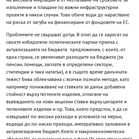
изпълнение и плащане по важни инфраструктурни
проекти в някои случаи. Това обаче води до нарастване
на риска от загуба на финансиране от фондовете на ЕС.
Проблемите не свършват дотук. В опит да се харесат на
своите избиратели политическите партии приеха с
актуализацията на бюджета предложения, с които, от
една страна, се увеличават разходите на бюджета (за
пенсии, помощи, заплати в определени сектори,
стипендии и така нататък), а в същото време данъчната
тежест бива облекчавана с всички познати методи, като
например понижаване на ставката за данък добавена
стойност върху тестените изделия, отлагане на
въвеждането на нови акцизни ставки върху цигарите и
тютюневите изделия и пр. Това, което предстои, е да се
извършват по-високи разходи в условията на мерки,
водещи до по-ниски приходи, императивно заложени в
актуализирания бюджет. Което е макроикономически
абсурд! Но за съжаление вече е факт. От своя страна това