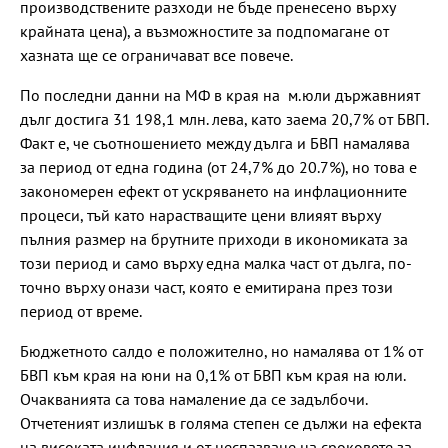
производствените разходи не бъде пренесено върху
крайната цена), а възможностите за подпомагане от
хазната ще се ограничават все повече.
По последни данни на МФ в края на м.юли държавният
дълг достига 31 198,1 млн. лева, като заема 20,7% от БВП.
Факт е, че съотношението между дълга и БВП намалява
за период от една година (от 24,7% до 20.7%), но това е
закономерен ефект от ускряването на инфлационните
процеси, тъй като нарастващите цени влияят върху
пълния размер на брутните приходи в икономиката за
този период и само върху една малка част от дълга, по-
точно върху онази част, която е емитирана през този
период от време.
Бюджетното салдо е положително, но намалява от 1% от
БВП към края на юни на 0,1% от БВП към края на юли.
Очакванията са това намаление да се задълбочи.
Отчетеният излишък в голяма степен се дължи на ефекта
на високата инфлация и от неспазване на сроковете за