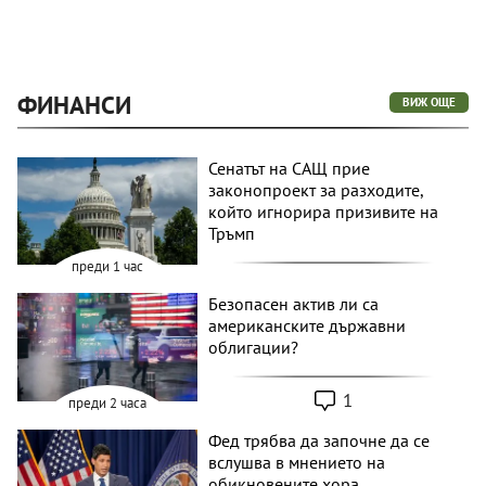
ФИНАНСИ
ВИЖ ОЩЕ
Сенатът на САЩ прие
законопроект за разходите,
който игнорира призивите на
Тръмп
преди 1 час
Безопасен актив ли са
американските държавни
облигации?
1
преди 2 часа
Фед трябва да започне да се
вслушва в мнението на
обикновените хора