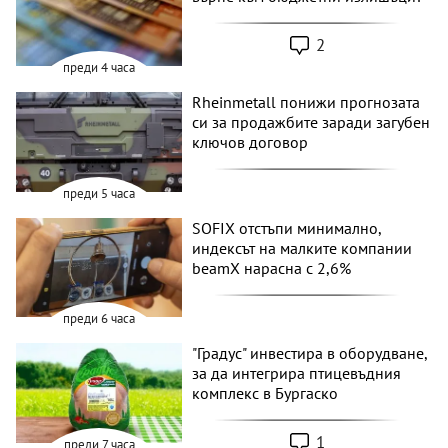
2
преди 4 часа
Rheinmetall понижи прогнозата
си за продажбите заради загубен
ключов договор
преди 5 часа
SOFIX отстъпи минимално,
индексът на малките компании
beamX нарасна с 2,6%
преди 6 часа
"Градус" инвестира в оборудване,
за да интегрира птицевъдния
комплекс в Бургаско
1
преди 7 часа