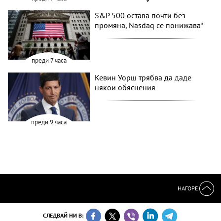
S&P 500 остава почти без
промяна, Nasdaq се понижава*
преди 7 часа
Кевин Уорш трябва да даде
някои обяснения
преди 9 часа
НАГОРЕ
СЛЕДВАЙ НИ В: