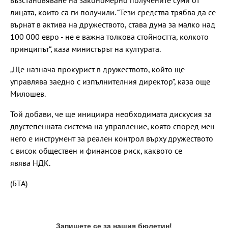
възстановяване на закономерно получените суми от
лицата, които са ги получили. “Тези средства трябва да се
върнат в актива на дружеството, става дума за малко над
100 000 евро - не е важна толкова стойността, колкото
принципът“, каза министърът на културата.
„Ще назнача прокурист в дружеството, който ще
управлява заедно с изпълнителния директор“, каза още
Милошев.
Той добави, че ще инициира необходимата дискусия за
двустепенната система на управление, която според мен
него е инструмент за реален контрол върху дружеството
с висок обществен и финансов риск, каквото се
явява НДК.
(БТА)