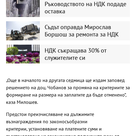
Ръководството на НДК подаде
оставка
Съдът оправда Мирослав
Боршош за ремонта за НДК
НДК съкращава 30% от
служителите си
„Още в началото на другата седмица ще издам заповед
решението на доц. Чобанов за промяна на критериите за
формиране на размера на заплатите да бъде отменено“,
каза Милошев.
Предстои преизчисляване на дължимите
възнаграждения по законосъобразни
критерии, установяване на платените суми и