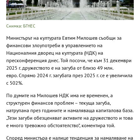
Снимка: БГНЕС
Министърът на културата Евтим Милошев съобщи за
финансови злоупотреби в управлението на
Националния дворец на културата (НДК) на
пресконференция днес. Той посочи, че към 31 декември
2025 г. дружеството е на загуба от близо 49 млн.
евро. Спрямо 2024 г. загубата през 2025 г. се е увеличила
с 502%.
По думите на Милошев НДК има не временен, а
структурен финансов проблем – текуща загуба,
натрупана през годините и намаляваща капиталова база.
„Тези загуби обезценяват активите на дружеството и това
е много тревожно обстоятелство“, коментира той.
Според министъра е налице тенденция за намаляване на