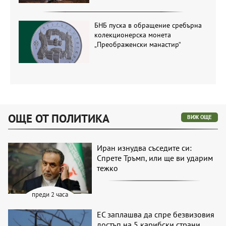
БНБ пуска в обращение сребърна
колекционерска монета
„Преображенски манастир“
ОЩЕ ОТ ПОЛИТИКА
ВИЖ ОЩЕ
Иран изнудва съседите си:
Спрете Тръмп, или ще ви ударим
тежко
преди 2 часа
ЕС заплашва да спре безвизовия
достъп на 5 карибски страни