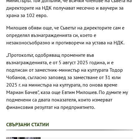
министърът. Той допълни, че всички членове на Съвета на
директорите на НДК получават месечно и ваучери за
храна за 102 евро.
Милошев обяви още, че Съветът на директорите сам е
определял възнагражденията си, което е
незаконосъобразно и противоречи на устава на НДК.
„Протоколът, одобряващ промените във
възнагражденията, е от 5 август 2025 година, и е
подписан от заместник-министър на културата Тодор
Чобанов, съгласно заповед за заместване от 31 юли
2025 г. на министъра на културата, по онова време
Мариан Бачев“, каза още Евтим Милошев. По думите му
подменени са двата показателя, които измерват
финансовия резултат на предприятието.
СВЪРЗАНИ СТАТИИ