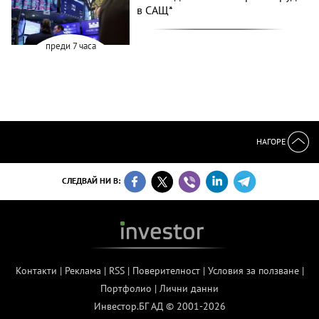
в САЩ*
преди 7 часа
НАГОРЕ
СЛЕДВАЙ НИ В:
Контакти
|
Реклама
|
RSS
|
Поверителност
|
Условия за ползване
|
Портфолио
|
Лични данни
Инвестор.БГ АД © 2001-2026