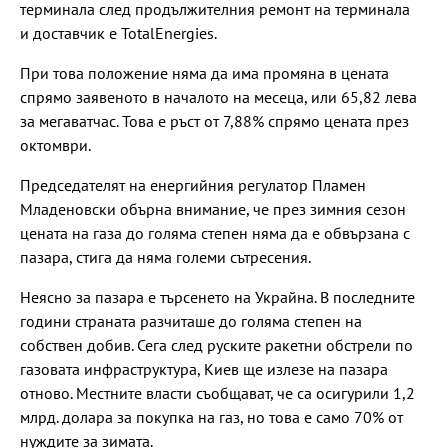
терминала след продължителния ремонт на терминала
и доставчик е TotalEnergies.
При това положение няма да има промяна в цената
спрямо заявеното в началото на месеца, или 65,82 лева
за мегаватчас. Това е ръст от 7,88% спрямо цената през
октомври.
Председателят на енергийния регулатор Пламен
Младеновски обърна внимание, че през зимния сезон
цената на газа до голяма степен няма да е обвързана с
пазара, стига да няма големи сътресения.
Неясно за пазара е търсенето на Украйна. В последните
години страната разчиташе до голяма степен на
собствен добив. Сега след руските ракетни обстрели по
газовата инфраструктура, Киев ще излезе на пазара
отново. Местните власти съобщават, че са осигурили 1,2
млрд. долара за покупка на газ, но това е само 70% от
нуждите за зимата.