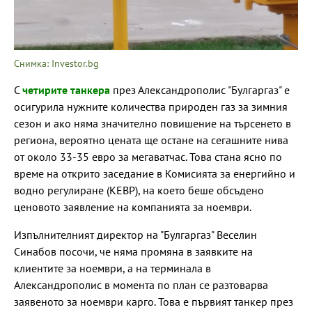
Снимка: Investor.bg
С
четирите танкера
през Александрополис "Булгаргаз" е
осигурила нужните количества природен газ за зимния
сезон и ако няма значително повишение на търсенето в
региона, вероятно цената ще остане на сегашните нива
от около 33-35 евро за мегаватчас. Това стана ясно по
време на открито заседание в Комисията за енергийно и
водно регулиране (КЕВР), на което беше обсъдено
ценовото заявление на компанията за ноември.
Изпълнителният директор на "Булгаргаз" Веселин
Синабов посочи, че няма промяна в заявките на
клиентите за ноември, а на терминала в
Александрополис в момента по план се разтоварва
заявеното за ноември карго. Това е първият танкер през