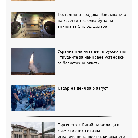
Носталгията продава: Завръщането
на касетките следва бума на
винила за 1 млрд. долара
Украйна има нова цел в руския тил
- трудните за намиране установки
за балистични ракети
Кадър на деня за 3 август
Търсенето в Китай на жилища в
съветски стил показва
ограниченията пред съживяването