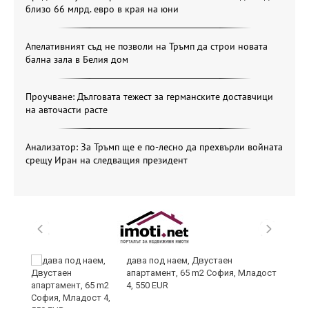
близо 66 млрд. евро в края на юни
Апелативният съд не позволи на Тръмп да строи новата
бална зала в Белия дом
Проучване: Дълговата тежест за германските доставчици
на авточасти расте
Анализатор: За Тръмп ще е по-лесно да прехвърли войната
срещу Иран на следващия президент
и
дава под наем, Двустаен
апартамент, 65 m2 София, Младост
4, 550 EUR