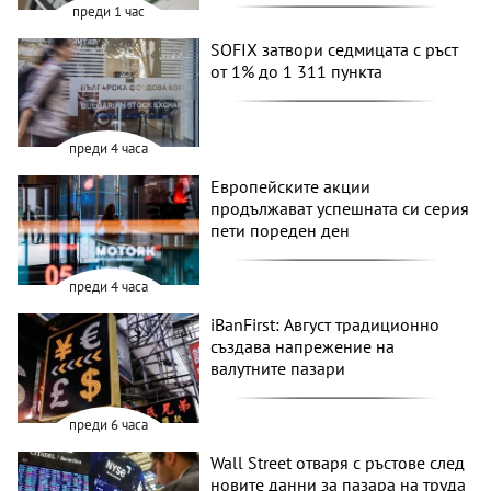
преди 1 час
SOFIX затвори седмицата с ръст
от 1% до 1 311 пункта
преди 4 часа
Европейските акции
продължават успешната си серия
пети пореден ден
преди 4 часа
iBanFirst: Август традиционно
създава напрежение на
валутните пазари
преди 6 часа
Wall Street отваря с ръстове след
новите данни за пазара на труда