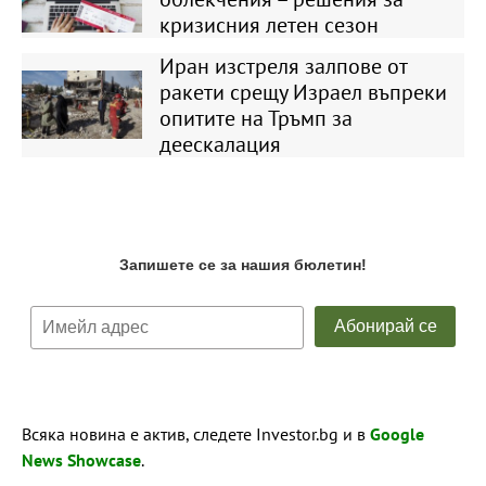
кризисния летен сезон
Иран изстреля залпове от
ракети срещу Израел въпреки
опитите на Тръмп за
деескалация
Всяка новина е актив, следете Investor.bg и в
Google
News Showcase
.