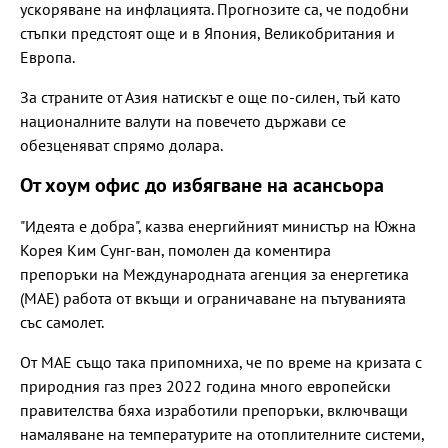
ускоряване на инфлацията. Прогнозите са, че подобни
стъпки предстоят още и в Япония, Великобритания и
Европа.
За страните от Азия натискът е още по-силен, тъй като
националните валути на повечето държави се
обезценяват спрямо долара.
От хоум офис до избягване на асансьора
"Идеята е добра", казва енергийният министър на Южна
Корея Ким Сунг-ван, помолен да коментира
препоръки на Международната агенция за енергетика
(МАЕ) работа от вкъщи и ограничаване на пътуванията
със самолет.
От МАЕ също така припомниха, че по време на кризата с
природния газ през 2022 година много европейски
правителства бяха изработили препоръки, включващи
намаляване на температурите на отоплителните системи,