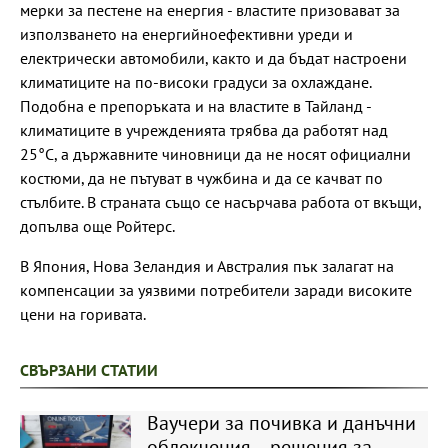
мерки за пестене на енергия - властите призовават за
използването на енергийноефективни уреди и
електрически автомобили, както и да бъдат настроени
климатиците на по-високи градуси за охлаждане.
Подобна е препоръката и на властите в Тайланд -
климатиците в учрежденията трябва да работят над
25°С, а държавните чиновници да не носят официални
костюми, да не пътуват в чужбина и да се качват по
стълбите. В страната също се насърчава работа от вкъщи,
допълва още Ройтерс.
В Япония, Нова Зеландия и Австралия пък залагат на
компенсации за уязвими потребители заради високите
цени на горивата.
СВЪРЗАНИ СТАТИИ
Ваучери за почивка и данъчни
облекчения – решения за