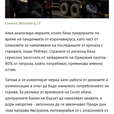
Снимка: Bloomberg LP
Азия анализира мерките, които бяха предприети по
време на пандемията от коронавируса, като част от
плановете за намаляване на последиците от кризата с
горивата, пише Ройтерс. Страните от региона бяха
сериозно засегнати от затварянето на Ормузкия проток -
80% от петрола, който потребяват, преминава именно
оттам.
Затова и се коментират мерки като работа от домовете и
компенсации в опит да бъде намалено потреблението на
горива. За разлика от времената на Covid обаче
централните банки не бързат да намаляват лихвите, а
дори напротив - започнаха да ги увеличават. Преди дни
това направи Австралия, мотивирайки се с опасенията от