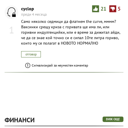
cyclop
21
5
преди 4 месеца
Само няколко седмици да флатнем the curve, мммм?
1
Ваксинки срещу криза с горивата ще има ли, или
горивни индулгенцийки, или е време за дижитал айди,
че да се знае кой точно си е сипал 10те литра гориво,
които му се полагат в НОВОТО НОРМАЛНО
отговор
Сигнализирай за неуместен коментар
ФИНАНСИ
ВИЖ ОЩЕ