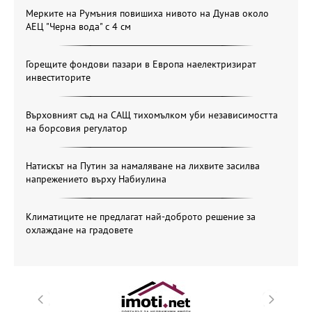
Мерките на Румъния повишиха нивото на Дунав около
АЕЦ "Черна вода" с 4 см
Горещите фондови пазари в Европа наелектризират
инвеститорите
Върховният съд на САЩ тихомълком уби независимостта
на борсовия регулатор
Натискът на Путин за намаляване на лихвите засилва
напрежението върху Набиулина
Климатиците не предлагат най-доброто решение за
охлаждане на градовете