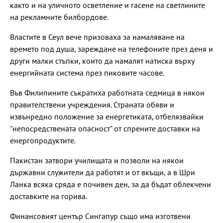
както и на уличното осветление и гасене на светлините
на рекламните билбордове.
Властите в Сеул вече призоваха за намаляване на
времето под душа, зареждане на телефоните през деня и
други малки стъпки, които да намалят натиска върху
енергийната система през пиковите часове.
Във Филипините съкратиха работната седмица в някои
правителствени учреждения. Страната обяви и
извънредно положение за енергетиката, отбелязвайки
"непосредствената опасност" от спрените доставки на
енергопродуктите.
Пакистан затвори училищата и позволи на някои
държавни служители да работят и от вкъщи, а в Шри
Ланка всяка сряда е почивен ден, за да бъдат облекчени
доставките на горива.
Финансовият център Сингапур също има изготвени