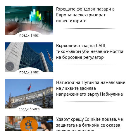
Горещите фондови пазари в
Европа наелектризират
инвеститорите
преди 1 час
Върховният съд на САЩ
тихомълком уби независимостта
на борсовия регулатор
преди 1 час
Натискът на Путин за намаляване
на лихвите засилва
напрежението върху Набиулина
преди 3 часа
Ударът срещу Coinkite показа, че
защитата на биткойн се оказва
трудно начинание