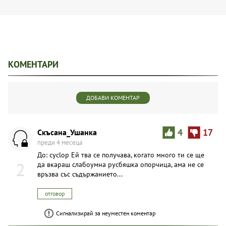
КОМЕНТАРИ
ДОБАВИ КОМЕНТАР
Скъсана_Ушанка
4
17
преди 4 месеца
До: cyclop Ей тва се получава, когато много ти се ще
2
да вкараш слабоумна русбяшка опорчица, ама не се
връзва със съдържанието...
отговор
Сигнализирай за неуместен коментар