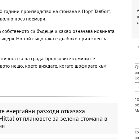
А
00 години производство на стомана в Порт Талбот“,
оволно през ноември.
за собственото си бъдеще и какво означава новината
дъщеря. Но той също така е дълбоко притеснен за
нтичността на града. Бронзовите комини се
Двоен ръст на
рвото нещо, което виждате, когато шофирате към
чревните инфекции за
седмица във
Варненско
Вечерен крос ще се
проведе тази събота в
Морската градина на
те енергийни разходи отказаха
Варна
Mittal от плановете за зелена стомана в
ия
Тази събота: откриват
ловния сезон за
пернат дивеч