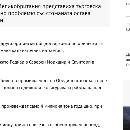
Великобритания представиха търговска
 но проблемът със стоманата остава
н
ФК Девня гостува на
Атлетик (Провадия) за
Аматьорската купа
 други британски общности, които исторически са
Национална мрежа за
мана като източник на заетост.
децата:
Саморазправата не е
а като Редкар в Северен Йоркшир и Скънторп в
правосъдие след
случая с „ловци на педофили“
добивната промишленост на Обединеното кралство е
стомана годишно и е осигурявала работа на над
се произвеждат само 4 милиона тона годишно, при
 индустрията навлезе в особено труден период,