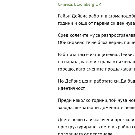
Снимка: Bloomberg L.P.
Райън Дейвис работи в стоманодоби
години и още от първия си ден чува 
Сред колегите му се разпространяв
Обикновено те не бяха верни, пише
Работата там е изтощителна. Дейвис
на парата, както и страха от изтичан
горещо, като смените продължават п
Но Дейвис цени работата си. Да бъ
идентичност.
Преди няколко години, той чува нов 
завода, ще затвори доменните пещи.
Двете пещи са изключени през юли 
преструктуриране, което в крайна 
половината от персонала.