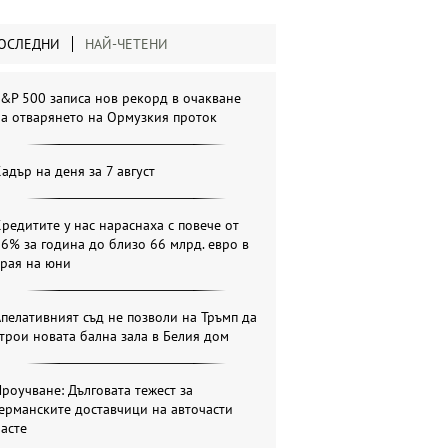
ОСЛЕДНИ
НАЙ-ЧЕТЕНИ
&P 500 записа нов рекорд в очакване
а отварянето на Ормузкия проток
адър на деня за 7 август
редитите у нас нараснаха с повече от
6% за година до близо 66 млрд. евро в
края на юни
пелативният съд не позволи на Тръмп да
трои новата бална зала в Белия дом
роучване: Дълговата тежест за
ерманските доставчици на авточасти
асте