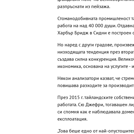
разпръснати из пейзажа.
Стоманодобивната промишленост там
работа на над 40 000 души. Отдавна
Харбър Бридж в Сидни е построен о
Но наред с други градове, произве
низходящата тенденция през вторат
създава силна конкуренция. Велик
икономика, основана на услугите - 
Някои анализатори казват, че стре
повишава разходите за производите
През 2015 г. тайландските собстве
работата. Сю Джефри, тогавашен ли
си спомня как е наблюдавала домен
експлоатация.
„Това беше едно от най-опустошителн