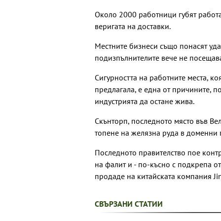
Около 2000 работници губят работат
веригата на доставки.
Местните бизнеси също понасят удар
подизпълнителите вече не посещав
Сигурността на работните места, к
предлагала, е една от причините, п
индустрията да остане жива.
Скънторп, последното място във Ве
топене на желязна руда в доменни 
Последното правителство пое контр
на фалит и - по-късно с подкрепа о
продаде на китайската компания Jin
СВЪРЗАНИ СТАТИИ