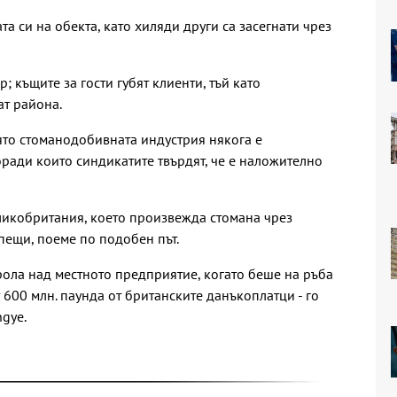
а си на обекта, като хиляди други са засегнати чрез
; къщите за гости губят клиенти, тъй като
ат района.
оято стоманодобивната индустрия някога е
оради които синдикатите твърдят, че е наложително
ликобритания, което произвежда стомана чрез
пещи, поеме по подобен път.
ола над местното предприятие, когато беше на ръба
т 600 млн. паунда от британските данъкоплатци - го
gye.