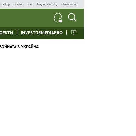
Start.bg
Posoka
Boec
Megavselena.bg
Chernomore
ОЕКТИ
INVESTORMEDIAPRO
ВОЙНАТА В УКРАЙНА