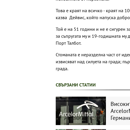
Това е краят на всичко - краят на 1
казва Дейвис, който напуска добр
Той е на 51 години и не е сигурен 
за съпругата му и 19-годишната му 
Порт Талбот.
Стоманата е неразделна част от иде
извисяват над силуета на града; пъ
града.
СВЪРЗАНИ СТАТИИ
Високи
Arcelor
Герман