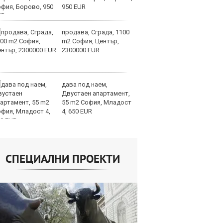
950 EUR
продава, Сграда, 1100
СА
m2 София, Център,
мл
2300000 EUR
пр
п
дава под наем,
Н
Двустаен апартамент,
Op
55 m2 София, Младост
на
4, 650 EUR
це
СПЕЦИАЛНИ ПРОЕКТИ