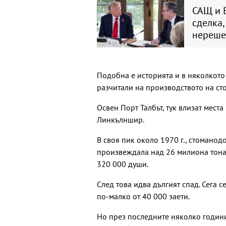
САЩ и 
сделка,
нереше
Подобна е историята и в няколкото
разчитали на производството на сто
Освен Порт Талбът, тук влизат мест
Линкълншир.
В своя пик около 1970 г., стомано
произвеждала над 26 милиона тона 
320 000 души.
След това идва дългият спад. Сега 
по-малко от 40 000 заети.
Но през последните няколко години