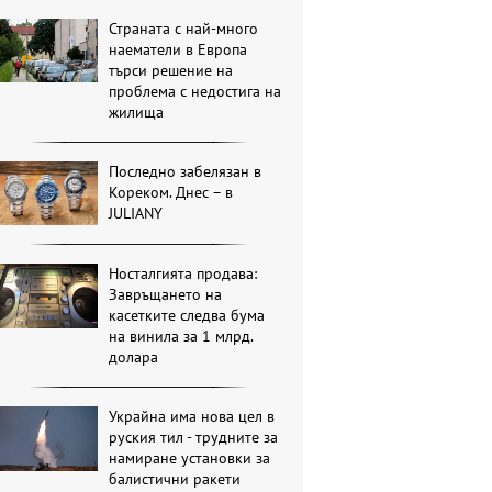
Страната с най-много
наематели в Европа
търси решение на
проблема с недостига на
жилища
Последно забелязан в
Кореком. Днес – в
JULIANY
Носталгията продава:
Завръщането на
касетките следва бума
на винила за 1 млрд.
долара
Украйна има нова цел в
руския тил - трудните за
намиране установки за
балистични ракети