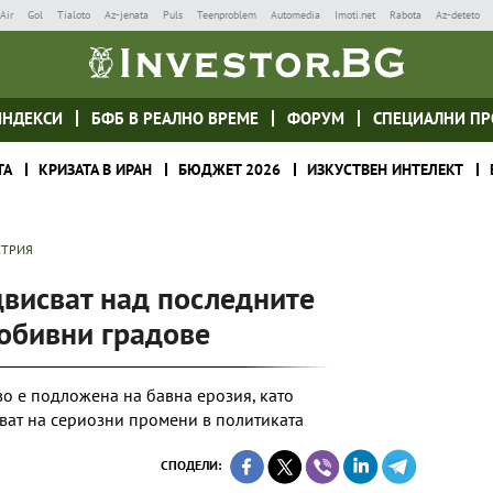
Air
Gol
Tialoto
Az-jenata
Puls
Teenproblem
Automedia
Imoti.net
Rabota
Az-deteto
ИНДЕКСИ
БФБ В РЕАЛНО ВРЕМЕ
ФОРУМ
СПЕЦИАЛНИ ПР
ТА
КРИЗАТА В ИРАН
БЮДЖЕТ 2026
ИЗКУСТВЕН ИНТЕЛЕКТ
СТРИЯ
двисват над последните
обивни градове
о е подложена на бавна ерозия, като
яват на сериозни промени в политиката
СПОДЕЛИ: