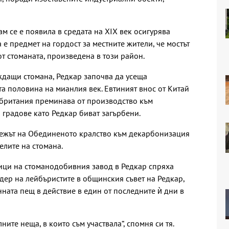
 се е появила в средата на XIX век осигурява
 е предмет на гордост за местните жители, че мостът
т стоманата, произведена в този район.
ждащи стомана, Редкар започва да усеща
а половина на мианлия век. Евтиният внос от Китай
обритания преминава от производство към
и градове като Редкар биват загърбени.
межът на Обединеното кралство към декарбонизация
лите на стомана.
ници на стоманодобивния завод в Редкар спряха
дер на лейбъристите в общинския съвет на Редкар,
ната пещ в действие в един от последните ѝ дни в
ите неща, в които съм участвала“, спомня си тя.