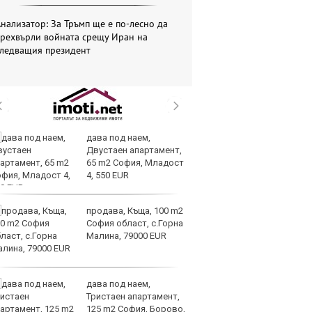
нализатор: За Тръмп ще е по-лесно да
прехвърли войната срещу Иран на
следващия президент
дава под наем,
Те
Двустаен апартамент,
ги
65 m2 София, Младост
иг
4, 550 EUR
ст
отшумяват
продава, Къща, 100 m2
Со
София област, с.Горна
Тр
Малина, 79000 EUR
съ
а 
дава под наем,
Це
Тристаен апартамент,
Ру
125 m2 София, Борово,
та