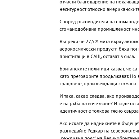
отчасти благодарение на покачващи
несигурност относно американските
Според ръководители на стоманодоб
стоманодобивна промишленост мно
Въпреки че 27,5% мита върху автом
аерокосмически продукти бяха пони
пристигащи в САЩ, остават в сила.
Британските политици казват, че са
като преговорите продължават. Но 
градовете, произвеждащи стомана.
И така, какво следва, ако произво
е на ръба на изчезване? И къде оста
идентичност е толкова тясно свърз
Ако искате да надникнете в бъдещ
разгледайте Редкар на североизточ
„ръждивия пояс“ на Великобритания