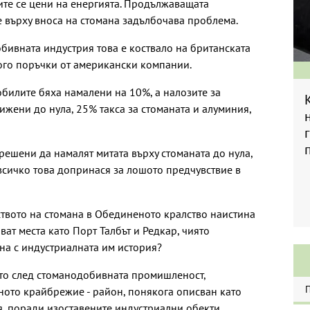
те се цени на енергията. Продължаващата
 върху вноса на стомана задълбочава проблема.
ивната индустрия това е коствало на британската
го поръчки от американски компании.
обилите бяха намалени на 10%, а налозите за
жени до нула, 25% такса за стоманата и алуминия,
 решени да намалят митата върху стоманата до нула,
всичко това допринася за лошото предчувствие в
дството на стомана в Обединеното кралство наистина
ват места като Порт Талбът и Редкар, чиято
ана с индустриалната им история?
ето след стоманодобивната промишленост,
ното крайбрежие - район, понякога описван като
, поради изоставените индустриални обекти,