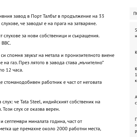
П
вния завод в Порт Талбът в продължение на 33
слухове, че заводът е на прага на затваряне.
S
ат слухове за нови собственици и съкращения.
н
 BBC.
К
 си спомня звукът на метала и пронизителното виене
е на газ. През лятото в завода става „мъчително“
К
о 12 часа.
1
де стоманодобивен работник е част от неговата
А
слух: че Tata Steel, индийският собственик на
с
 Този слух се оказва верен.
П
и септември миналата година, част от
г
сметка ще премахне около 2000 работни места,
р